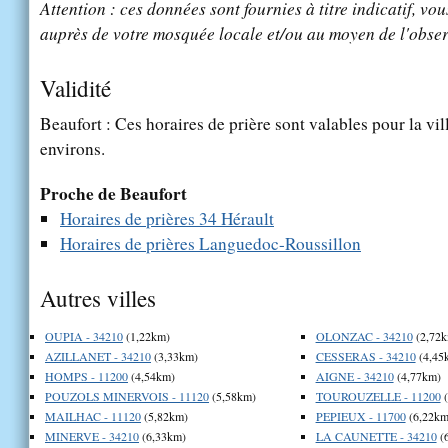
Attention : ces données sont fournies à titre indicatif, vou
auprès de votre mosquée locale et/ou au moyen de l'obser
Validité
Beaufort : Ces horaires de prière sont valables pour la vi
environs.
Proche de Beaufort
Horaires de prières 34 Hérault
Horaires de prières Languedoc-Roussillon
Autres villes
OUPIA - 34210
(1,22km)
OLONZAC - 34210
(2,72k
AZILLANET - 34210
(3,33km)
CESSERAS - 34210
(4,45
HOMPS - 11200
(4,54km)
AIGNE - 34210
(4,77km)
POUZOLS MINERVOIS - 11120
(5,58km)
TOUROUZELLE - 11200
(
MAILHAC - 11120
(5,82km)
PEPIEUX - 11700
(6,22km
MINERVE - 34210
(6,33km)
LA CAUNETTE - 34210
(