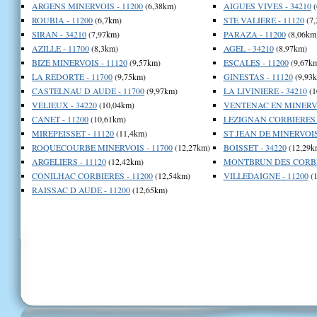
ARGENS MINERVOIS - 11200
(6,38km)
AIGUES VIVES - 34210
(
ROUBIA - 11200
(6,7km)
STE VALIERE - 11120
(7,
SIRAN - 34210
(7,97km)
PARAZA - 11200
(8,06km
AZILLE - 11700
(8,3km)
AGEL - 34210
(8,97km)
BIZE MINERVOIS - 11120
(9,57km)
ESCALES - 11200
(9,67k
LA REDORTE - 11700
(9,75km)
GINESTAS - 11120
(9,93
CASTELNAU D AUDE - 11700
(9,97km)
LA LIVINIERE - 34210
(1
VELIEUX - 34220
(10,04km)
VENTENAC EN MINERVOI
CANET - 11200
(10,61km)
LEZIGNAN CORBIERES -
MIREPEISSET - 11120
(11,4km)
ST JEAN DE MINERVOIS 
ROQUECOURBE MINERVOIS - 11700
(12,27km)
BOISSET - 34220
(12,29k
ARGELIERS - 11120
(12,42km)
MONTBRUN DES CORBIE
CONILHAC CORBIERES - 11200
(12,54km)
VILLEDAIGNE - 11200
(1
RAISSAC D AUDE - 11200
(12,65km)