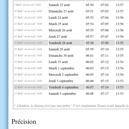
Samedi 22 août
05:50
07:02
13:57
9 Rabi' al-awwal 1448
Dimanche 23 août
05:51
07:03
13:57
10 Rabi' al-awwal 1448
Lundi 24 août
05:53
07:04
13:56
11 Rabi' al-awwal 1448
Mardi 25 août
05:54
07:05
13:56
12 Rabi' al-awwal 1448
Mercredi 26 août
05:55
07:06
13:56
13 Rabi' al-awwal 1448
Jeudi 27 août
05:57
07:07
13:56
14 Rabi' al-awwal 1448
Vendredi 28 août
05:58
07:09
13:55
15 Rabi' al-awwal 1448
Samedi 29 août
05:59
07:10
13:55
16 Rabi' al-awwal 1448
Dimanche 30 août
06:01
07:11
13:55
17 Rabi' al-awwal 1448
Lundi 31 août
06:02
07:12
13:54
18 Rabi' al-awwal 1448
Mardi 1 septembre
06:03
07:13
13:54
19 Rabi' al-awwal 1448
Mercredi 2 septembre
06:05
07:14
13:54
20 Rabi' al-awwal 1448
Jeudi 3 septembre
06:06
07:15
13:53
21 Rabi' al-awwal 1448
Vendredi 4 septembre
06:07
07:16
13:53
22 Rabi' al-awwal 1448
Samedi 5 septembre
06:08
07:17
13:53
23 Rabi' al-awwal 1448
* Attention, le shuruq n'est pas une prière ! C'est simplement l'heure avant laquelle l
Précision