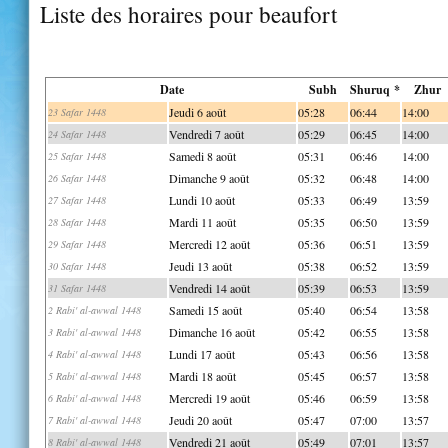
Liste des horaires pour beaufort
Date
Subh
Shuruq *
Zhur
Jeudi 6 août
05:28
06:44
14:00
23 Safar 1448
Vendredi 7 août
05:29
06:45
14:00
24 Safar 1448
Samedi 8 août
05:31
06:46
14:00
25 Safar 1448
Dimanche 9 août
05:32
06:48
14:00
26 Safar 1448
Lundi 10 août
05:33
06:49
13:59
27 Safar 1448
Mardi 11 août
05:35
06:50
13:59
28 Safar 1448
Mercredi 12 août
05:36
06:51
13:59
29 Safar 1448
Jeudi 13 août
05:38
06:52
13:59
30 Safar 1448
Vendredi 14 août
05:39
06:53
13:59
31 Safar 1448
Samedi 15 août
05:40
06:54
13:58
2 Rabi' al-awwal 1448
Dimanche 16 août
05:42
06:55
13:58
3 Rabi' al-awwal 1448
Lundi 17 août
05:43
06:56
13:58
4 Rabi' al-awwal 1448
Mardi 18 août
05:45
06:57
13:58
5 Rabi' al-awwal 1448
Mercredi 19 août
05:46
06:59
13:58
6 Rabi' al-awwal 1448
Jeudi 20 août
05:47
07:00
13:57
7 Rabi' al-awwal 1448
Vendredi 21 août
05:49
07:01
13:57
8 Rabi' al-awwal 1448