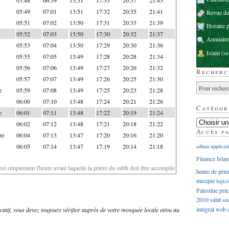
05:49
07:01
13:51
17:32
20:35
21:41
Revue d
05:51
07:02
13:50
17:31
20:33
21:39
Horaire p
05:52
07:03
13:50
17:30
20:32
21:37
Annuaire
05:53
07:04
13:50
17:29
20:30
21:36
Islam
(se
05:55
07:05
13:49
17:28
20:28
21:34
05:56
07:06
13:49
17:27
20:26
21:32
Recherc
05:57
07:07
13:49
17:26
20:25
21:30
e
05:59
07:08
13:49
17:25
20:23
21:28
06:00
07:10
13:48
17:24
20:21
21:26
Catégor
e
06:01
07:11
13:48
17:22
20:19
21:24
06:02
07:12
13:48
17:21
20:18
21:22
Accès p
re
06:04
07:13
13:47
17:20
20:16
21:20
06:05
07:14
13:47
17:19
20:14
21:18
adhan
applicat
Finance Isla
'est simplement l'heure avant laquelle la prière du subh doit être accomplie
heure de prie
mecque
logici
Palestine
prie
2010
salat
sm
intégral
web
dicatif, vous devez toujours vérifier auprès de votre mosquée locale et/ou au