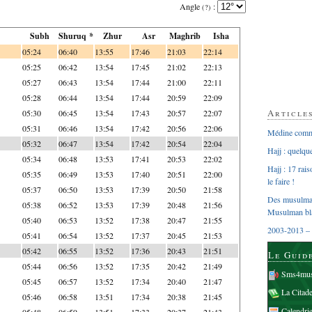
Angle
:
(?)
Subh
Shuruq *
Zhur
Asr
Maghrib
Isha
05:24
06:40
13:55
17:46
21:03
22:14
05:25
06:42
13:54
17:45
21:02
22:13
05:27
06:43
13:54
17:44
21:00
22:11
05:28
06:44
13:54
17:44
20:59
22:09
Article
05:30
06:45
13:54
17:43
20:57
22:07
05:31
06:46
13:54
17:42
20:56
22:06
Médine comme
05:32
06:47
13:54
17:42
20:54
22:04
Hajj : quelq
05:34
06:48
13:53
17:41
20:53
22:02
Hajj : 17 rai
05:35
06:49
13:53
17:40
20:51
22:00
le faire !
05:37
06:50
13:53
17:39
20:50
21:58
Des musulman
05:38
06:52
13:53
17:39
20:48
21:56
Musulman bl
05:40
06:53
13:52
17:38
20:47
21:55
2003-2013 – 
05:41
06:54
13:52
17:37
20:45
21:53
05:42
06:55
13:52
17:36
20:43
21:51
Le Guid
05:44
06:56
13:52
17:35
20:42
21:49
Sms4mus
05:45
06:57
13:52
17:34
20:40
21:47
La Citad
05:46
06:58
13:51
17:34
20:38
21:45
Calendri
05:48
06:59
13:51
17:33
20:37
21:43