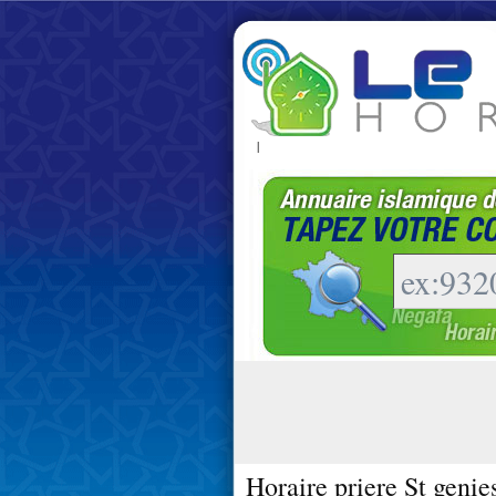
|
Horaire priere St geni