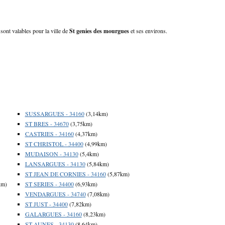
sont valables pour la ville de
St genies des mourgues
et ses environs.
SUSSARGUES - 34160
(3,14km)
ST BRES - 34670
(3,75km)
CASTRIES - 34160
(4,37km)
ST CHRISTOL - 34400
(4,99km)
MUDAISON - 34130
(5,4km)
LANSARGUES - 34130
(5,84km)
ST JEAN DE CORNIES - 34160
(5,87km)
km)
ST SERIES - 34400
(6,93km)
VENDARGUES - 34740
(7,08km)
ST JUST - 34400
(7,82km)
GALARGUES - 34160
(8,23km)
ST AUNES - 34130
(8,64km)