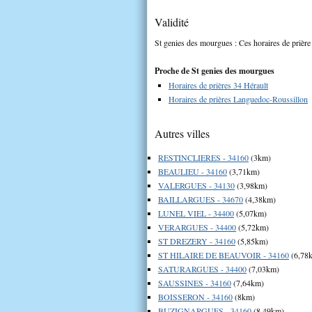
Validité
St genies des mourgues : Ces horaires de prière 
Proche de St genies des mourgues
Horaires de prières 34 Hérault
Horaires de prières Languedoc-Roussillon
Autres villes
RESTINCLIERES - 34160
(3km)
BEAULIEU - 34160
(3,71km)
VALERGUES - 34130
(3,98km)
BAILLARGUES - 34670
(4,38km)
LUNEL VIEL - 34400
(5,07km)
VERARGUES - 34400
(5,72km)
ST DREZERY - 34160
(5,85km)
ST HILAIRE DE BEAUVOIR - 34160
(6,78
SATURARGUES - 34400
(7,03km)
SAUSSINES - 34160
(7,64km)
BOISSERON - 34160
(8km)
BUZIGNARGUES - 34160
(8,49km)