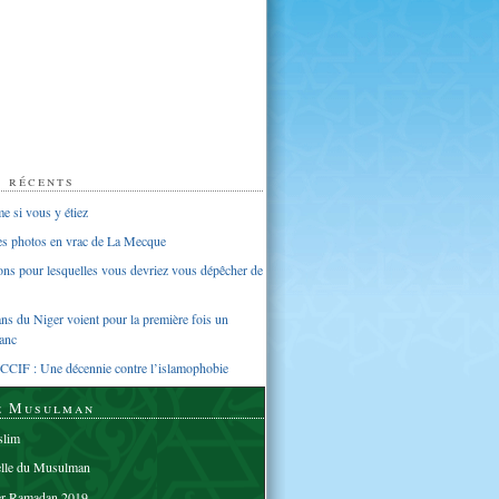
s récents
 si vous y étiez
ues photos en vrac de La Mecque
sons pour lesquelles vous devriez vous dépêcher de
s du Niger voient pour la première fois un
anc
CCIF : Une décennie contre l’islamophobie
e Musulman
lim
elle du Musulman
er Ramadan 2019