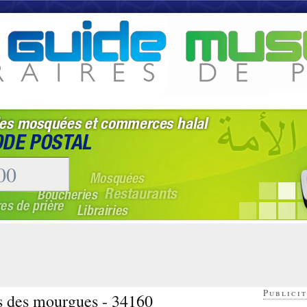
Publicit
es des mourgues - 34160