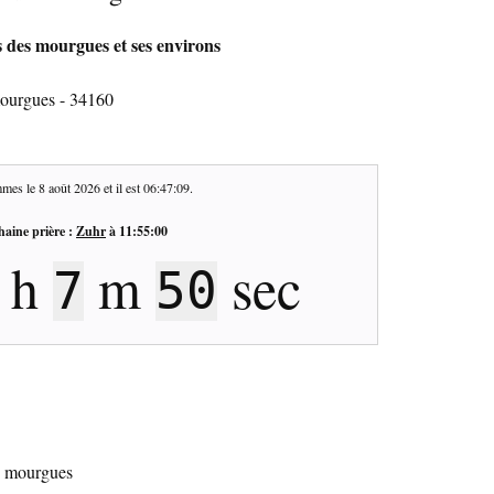
s des mourgues et ses environs
mourgues - 34160
mes le
8 août 2026
et il est
06:47:10
.
haine prière :
Zuhr
à
11:55:00
h
m
sec
7
49
es mourgues