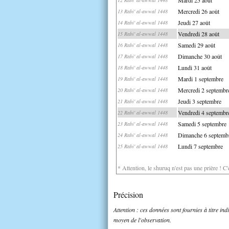
Mercredi 26 août
13 Rabi' al-awwal 1448
Jeudi 27 août
14 Rabi' al-awwal 1448
Vendredi 28 août
15 Rabi' al-awwal 1448
Samedi 29 août
16 Rabi' al-awwal 1448
Dimanche 30 août
17 Rabi' al-awwal 1448
Lundi 31 août
18 Rabi' al-awwal 1448
Mardi 1 septembre
19 Rabi' al-awwal 1448
Mercredi 2 septembr
20 Rabi' al-awwal 1448
Jeudi 3 septembre
21 Rabi' al-awwal 1448
Vendredi 4 septembr
22 Rabi' al-awwal 1448
Samedi 5 septembre
23 Rabi' al-awwal 1448
Dimanche 6 septemb
24 Rabi' al-awwal 1448
Lundi 7 septembre
25 Rabi' al-awwal 1448
* Attention, le shuruq n'est pas une prière ! C
Précision
Attention : ces données sont fournies à titre in
moyen de l'observation.