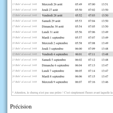
Mercredi 26 août
05:49
07:00
13:51
13 Rabi' al-awwal 1448
Jeudi 27 août
05:50
07:02
13:50
14 Rabi' al-awwal 1448
Vendredi 28 août
05:52
07:03
13:50
15 Rabi' al-awwal 1448
Samedi 29 août
05:53
07:04
13:50
16 Rabi' al-awwal 1448
Dimanche 30 août
05:54
07:05
13:50
17 Rabi' al-awwal 1448
Lundi 31 août
05:56
07:06
13:49
18 Rabi' al-awwal 1448
Mardi 1 septembre
05:57
07:07
13:49
19 Rabi' al-awwal 1448
Mercredi 2 septembre
05:58
07:08
13:49
20 Rabi' al-awwal 1448
Jeudi 3 septembre
06:00
07:09
13:48
21 Rabi' al-awwal 1448
Vendredi 4 septembre
06:01
07:11
13:48
22 Rabi' al-awwal 1448
Samedi 5 septembre
06:02
07:12
13:48
23 Rabi' al-awwal 1448
Dimanche 6 septembre
06:04
07:13
13:47
24 Rabi' al-awwal 1448
Lundi 7 septembre
06:05
07:14
13:47
25 Rabi' al-awwal 1448
Mardi 8 septembre
06:06
07:15
13:47
26 Rabi' al-awwal 1448
Mercredi 9 septembre
06:07
07:16
13:46
27 Rabi' al-awwal 1448
* Attention, le shuruq n'est pas une prière ! C'est simplement l'heure avant laquelle l
Précision