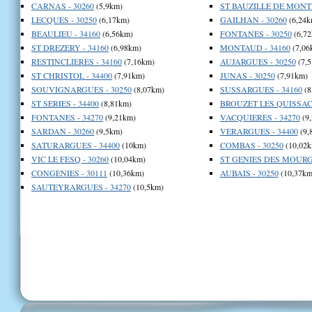
CARNAS - 30260
(5,9km)
ST BAUZILLE DE MONTM
LECQUES - 30250
(6,17km)
GAILHAN - 30260
(6,24k
BEAULIEU - 34160
(6,56km)
FONTANES - 30250
(6,72
ST DREZERY - 34160
(6,98km)
MONTAUD - 34160
(7,06
RESTINCLIERES - 34160
(7,16km)
AUJARGUES - 30250
(7,
ST CHRISTOL - 34400
(7,91km)
JUNAS - 30250
(7,91km)
SOUVIGNARGUES - 30250
(8,07km)
SUSSARGUES - 34160
(8
ST SERIES - 34400
(8,81km)
BROUZET LES QUISSAC 
FONTANES - 34270
(9,21km)
VACQUIERES - 34270
(9
SARDAN - 30260
(9,5km)
VERARGUES - 34400
(9,
SATURARGUES - 34400
(10km)
COMBAS - 30250
(10,02k
VIC LE FESQ - 30260
(10,04km)
ST GENIES DES MOURGU
CONGENIES - 30111
(10,36km)
AUBAIS - 30250
(10,37km
SAUTEYRARGUES - 34270
(10,5km)