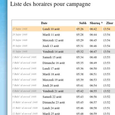
Liste des horaires pour campagne
Date
Subh
Shuruq *
Zhur
Lundi 10 août
05:26
06:42
13:54
27 Safar 1448
Mardi 11 août
05:28
06:44
13:54
28 Safar 1448
Mercredi 12 août
05:29
06:45
13:54
29 Safar 1448
Jeudi 13 août
05:31
06:46
13:54
30 Safar 1448
Vendredi 14 août
05:32
06:47
13:54
31 Safar 1448
Samedi 15 août
05:34
06:48
13:53
2 Rabi' al-awwal 1448
Dimanche 16 août
05:35
06:49
13:53
3 Rabi' al-awwal 1448
Lundi 17 août
05:36
06:50
13:53
4 Rabi' al-awwal 1448
Mardi 18 août
05:38
06:51
13:53
5 Rabi' al-awwal 1448
Mercredi 19 août
05:39
06:53
13:53
6 Rabi' al-awwal 1448
Jeudi 20 août
05:41
06:54
13:52
7 Rabi' al-awwal 1448
Vendredi 21 août
05:42
06:55
13:52
8 Rabi' al-awwal 1448
Samedi 22 août
05:43
06:56
13:52
9 Rabi' al-awwal 1448
Dimanche 23 août
05:45
06:57
13:52
10 Rabi' al-awwal 1448
Lundi 24 août
05:46
06:58
13:51
11 Rabi' al-awwal 1448
Mardi 25 août
05:48
06:59
13:51
12 Rabi' al-awwal 1448