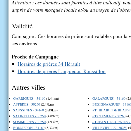
Attention : ces données sont fournies à titre indicatif, vou
auprès de votre mosquée locale et/ou au moyen de l'obser
Validité
Campagne : Ces horaires de prière sont valables pour la v
ses environs.
Proche de Campagne
Horaires de prières 34 Hérault
Horaires de prières Languedoc-Roussillon
Autres villes
GARRIGUES - 34160
(1,44km)
GALARGUES - 34160
(2,
ASPERES - 30250
(2,49km)
BUZIGNARGUES - 3416
SAUSSINES - 34160
(3,49km)
ST HILAIRE DE BEAUVOI
SALINELLES - 30250
(4,09km)
ST CLEMENT - 30260
(4,
SOMMIERES - 30250
(4,93km)
ST JEAN DE CORNIES - 
BOISSERON - 34160
(5,32km)
VILLEVIEILLE - 30250
(5