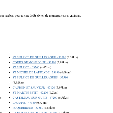
ont valables pour la ville de
St vivien de monsegur
et ses environs.
ST SULPICE DE GUILLERAGUE - 33580
(3,34km)
COURS DE MONSEGUR - 33580
(3,99km)
ST SULPICE - 63760
(4,42km)
ST MICHEL DE LAPUJADE - 33190
(4,69km)
ST SULPICE DE GUILLERAGUES - 33580
(4,92km)
CAUBON ST SAUVEUR - 47120
(5,97km)
ST MARTIN PETIT - 47200
(6,2km)
)
CASTELNAU SUR GUPIE - 47200
(6,51km)
LAGUPIE - 47180
(6,73km)
ROQUEBRUNE - 33580
(6,86km)
m)
LAMOTHE LANDERRON - 33190
(7,38km)