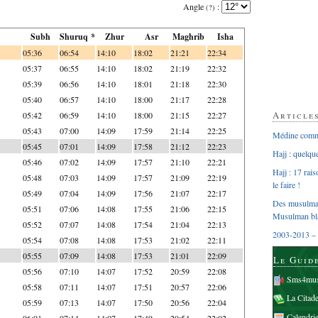
Angle
:
(?)
Subh
Shuruq *
Zhur
Asr
Maghrib
Isha
05:36
06:54
14:10
18:02
21:21
22:34
05:37
06:55
14:10
18:02
21:19
22:32
05:39
06:56
14:10
18:01
21:18
22:30
05:40
06:57
14:10
18:00
21:17
22:28
Article
05:42
06:59
14:10
18:00
21:15
22:27
05:43
07:00
14:09
17:59
21:14
22:25
Médine comme
05:45
07:01
14:09
17:58
21:12
22:23
Hajj : quelq
05:46
07:02
14:09
17:57
21:10
22:21
Hajj : 17 rai
05:48
07:03
14:09
17:57
21:09
22:19
le faire !
05:49
07:04
14:09
17:56
21:07
22:17
Des musulman
05:51
07:06
14:08
17:55
21:06
22:15
Musulman bl
05:52
07:07
14:08
17:54
21:04
22:13
2003-2013 – 
05:54
07:08
14:08
17:53
21:02
22:11
05:55
07:09
14:08
17:53
21:01
22:09
Le Guid
05:56
07:10
14:07
17:52
20:59
22:08
Sms4mus
05:58
07:11
14:07
17:51
20:57
22:06
La Citad
05:59
07:13
14:07
17:50
20:56
22:04
Calendri
06:01
07:14
14:07
17:49
20:54
22:02