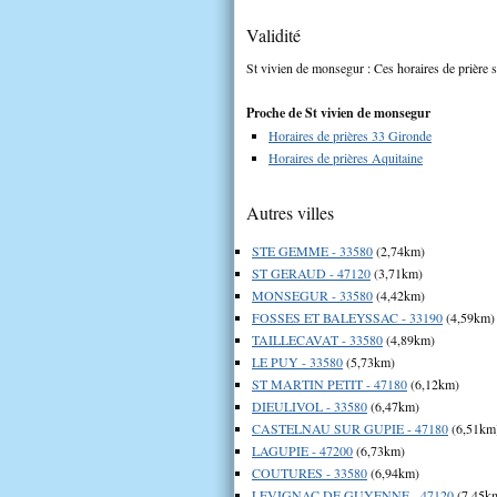
Validité
St vivien de monsegur : Ces horaires de prière s
Proche de St vivien de monsegur
Horaires de prières 33 Gironde
Horaires de prières Aquitaine
Autres villes
STE GEMME - 33580
(2,74km)
ST GERAUD - 47120
(3,71km)
MONSEGUR - 33580
(4,42km)
FOSSES ET BALEYSSAC - 33190
(4,59km)
TAILLECAVAT - 33580
(4,89km)
LE PUY - 33580
(5,73km)
ST MARTIN PETIT - 47180
(6,12km)
DIEULIVOL - 33580
(6,47km)
CASTELNAU SUR GUPIE - 47180
(6,51km
LAGUPIE - 47200
(6,73km)
COUTURES - 33580
(6,94km)
LEVIGNAC DE GUYENNE - 47120
(7,45k