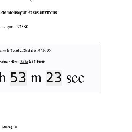
n de monsegur et ses environs
onsegur - 33580
mes le
8 août 2026
et il est
07:16:37
.
haine prière :
Zuhr
à
12:10:00
h
m
sec
53
22
e monsegur