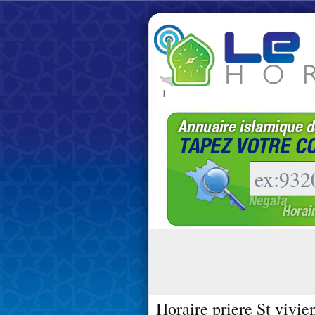
|
Horaire priere St vivi