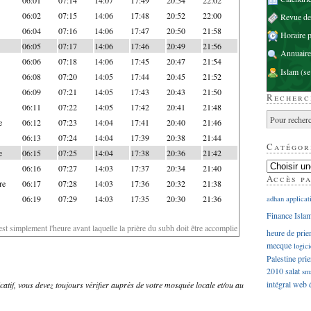
06:02
07:15
14:06
17:48
20:52
22:00
Revue d
06:04
07:16
14:06
17:47
20:50
21:58
Horaire p
06:05
07:17
14:06
17:46
20:49
21:56
Annuaire
06:06
07:18
14:06
17:45
20:47
21:54
Islam
(se
06:08
07:20
14:05
17:44
20:45
21:52
06:09
07:21
14:05
17:43
20:43
21:50
Recherc
06:11
07:22
14:05
17:42
20:41
21:48
e
06:12
07:23
14:04
17:41
20:40
21:46
06:13
07:24
14:04
17:39
20:38
21:44
Catégor
e
06:15
07:25
14:04
17:38
20:36
21:42
06:16
07:27
14:03
17:37
20:34
21:40
Accès p
re
06:17
07:28
14:03
17:36
20:32
21:38
06:19
07:29
14:03
17:35
20:30
21:36
adhan
applicat
Finance Isla
'est simplement l'heure avant laquelle la prière du subh doit être accomplie
heure de prie
mecque
logici
Palestine
prie
2010
salat
sm
intégral
web
dicatif, vous devez toujours vérifier auprès de votre mosquée locale et/ou au