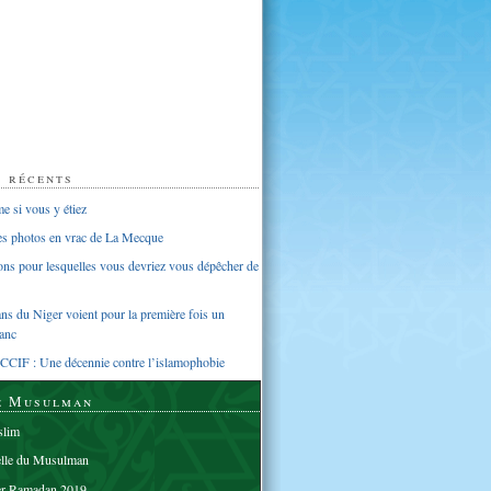
s récents
 si vous y étiez
ues photos en vrac de La Mecque
sons pour lesquelles vous devriez vous dépêcher de
s du Niger voient pour la première fois un
anc
CCIF : Une décennie contre l’islamophobie
e Musulman
lim
elle du Musulman
er Ramadan 2019