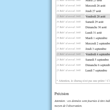
Mercredi 26 août
13 Rabi' al-awwal 1448
Jeudi 27 août
14 Rabi' al-awwal 1448
Vendredi 28 août
15 Rabi' al-awwal 1448
Samedi 29 août
16 Rabi' al-awwal 1448
Dimanche 30 août
17 Rabi' al-awwal 1448
Lundi 31 août
18 Rabi' al-awwal 1448
Mardi 1 septembre
19 Rabi' al-awwal 1448
Mercredi 2 septembr
20 Rabi' al-awwal 1448
Jeudi 3 septembre
21 Rabi' al-awwal 1448
Vendredi 4 septembr
22 Rabi' al-awwal 1448
Samedi 5 septembre
23 Rabi' al-awwal 1448
Dimanche 6 septemb
24 Rabi' al-awwal 1448
Lundi 7 septembre
25 Rabi' al-awwal 1448
* Attention, le shuruq n'est pas une prière ! C
Précision
Attention : ces données sont fournies à titre in
moyen de l'observation.