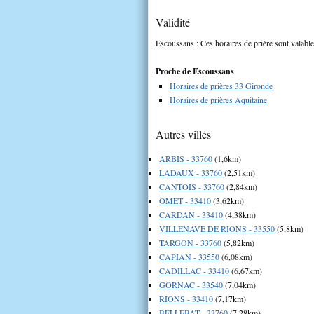
Validité
Escoussans : Ces horaires de prière sont valable
Proche de Escoussans
Horaires de prières 33 Gironde
Horaires de prières Aquitaine
Autres villes
ARBIS - 33760
(1,6km)
LADAUX - 33760
(2,51km)
CANTOIS - 33760
(2,84km)
OMET - 33410
(3,62km)
CARDAN - 33410
(4,38km)
VILLENAVE DE RIONS - 33550
(5,8km)
TARGON - 33760
(5,82km)
CAPIAN - 33550
(6,08km)
CADILLAC - 33410
(6,67km)
GORNAC - 33540
(7,04km)
RIONS - 33410
(7,17km)
BELLEBAT - 33760
(7,28km)