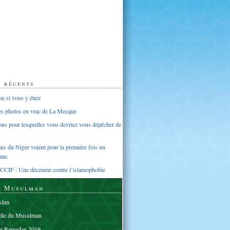
s récents
 si vous y étiez
ues photos en vrac de La Mecque
sons pour lesquelles vous devriez vous dépêcher de
s du Niger voient pour la première fois un
anc
CCIF : Une décennie contre l’islamophobie
e Musulman
lim
elle du Musulman
er Ramadan 2019