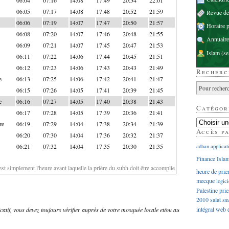
06:05
07:17
14:08
17:48
20:52
21:59
Revue d
06:06
07:19
14:07
17:47
20:50
21:57
Horaire p
06:08
07:20
14:07
17:46
20:48
21:55
Annuaire
06:09
07:21
14:07
17:45
20:47
21:53
Islam
(se
06:11
07:22
14:06
17:44
20:45
21:51
06:12
07:23
14:06
17:43
20:43
21:49
Recherc
e
06:13
07:25
14:06
17:42
20:41
21:47
06:15
07:26
14:05
17:41
20:39
21:45
e
06:16
07:27
14:05
17:40
20:38
21:43
Catégor
06:17
07:28
14:05
17:39
20:36
21:41
re
06:19
07:29
14:04
17:38
20:34
21:39
Accès p
06:20
07:30
14:04
17:36
20:32
21:37
06:21
07:32
14:04
17:35
20:30
21:35
adhan
applicat
Finance Isla
'est simplement l'heure avant laquelle la prière du subh doit être accomplie
heure de prie
mecque
logici
Palestine
prie
2010
salat
sm
intégral
web
dicatif, vous devez toujours vérifier auprès de votre mosquée locale et/ou au