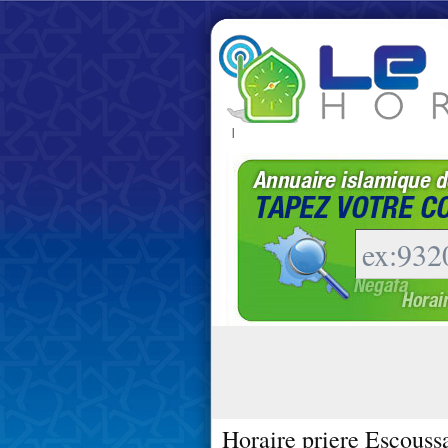
|
Horaire priere Escouss