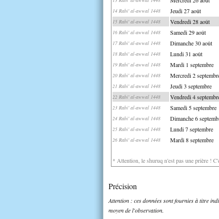
Jeudi 27 août
14 Rabi' al-awwal 1448
Vendredi 28 août
15 Rabi' al-awwal 1448
Samedi 29 août
16 Rabi' al-awwal 1448
Dimanche 30 août
17 Rabi' al-awwal 1448
Lundi 31 août
18 Rabi' al-awwal 1448
Mardi 1 septembre
19 Rabi' al-awwal 1448
Mercredi 2 septembr
20 Rabi' al-awwal 1448
Jeudi 3 septembre
21 Rabi' al-awwal 1448
Vendredi 4 septembr
22 Rabi' al-awwal 1448
Samedi 5 septembre
23 Rabi' al-awwal 1448
Dimanche 6 septemb
24 Rabi' al-awwal 1448
Lundi 7 septembre
25 Rabi' al-awwal 1448
Mardi 8 septembre
26 Rabi' al-awwal 1448
* Attention, le shuruq n'est pas une prière ! C
Précision
Attention : ces données sont fournies à titre in
moyen de l'observation.