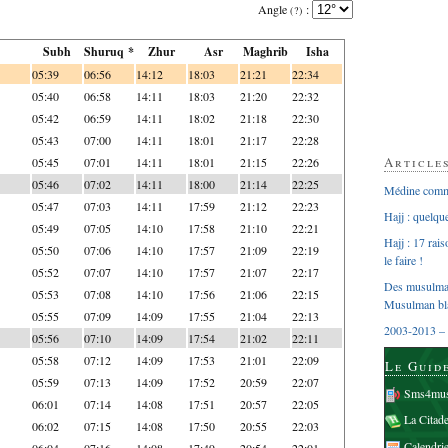
Angle
:
(?)
Subh
Shuruq *
Zhur
Asr
Maghrib
Isha
05:39
06:56
14:12
18:03
21:21
22:34
05:40
06:58
14:11
18:03
21:20
22:32
05:42
06:59
14:11
18:02
21:18
22:30
05:43
07:00
14:11
18:01
21:17
22:28
Article
05:45
07:01
14:11
18:01
21:15
22:26
05:46
07:02
14:11
18:00
21:14
22:25
Médine comme
05:47
07:03
14:11
17:59
21:12
22:23
Hajj : quelq
05:49
07:05
14:10
17:58
21:10
22:21
Hajj : 17 rai
05:50
07:06
14:10
17:57
21:09
22:19
le faire !
05:52
07:07
14:10
17:57
21:07
22:17
Des musulman
05:53
07:08
14:10
17:56
21:06
22:15
Musulman bl
05:55
07:09
14:09
17:55
21:04
22:13
2003-2013 – 
05:56
07:10
14:09
17:54
21:02
22:11
05:58
07:12
14:09
17:53
21:01
22:09
Le Guid
05:59
07:13
14:09
17:52
20:59
22:07
Sms4mus
06:01
07:14
14:08
17:51
20:57
22:05
La Citad
06:02
07:15
14:08
17:50
20:55
22:03
Calendri
06:04
07:16
14:08
17:49
20:54
22:01