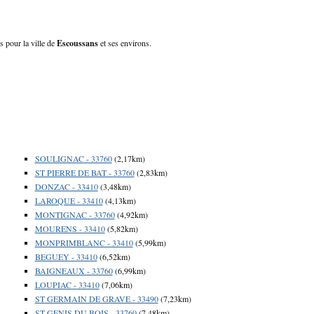
s pour la ville de
Escoussans
et ses environs.
SOULIGNAC - 33760
(2,17km)
ST PIERRE DE BAT - 33760
(2,83km)
DONZAC - 33410
(3,48km)
LAROQUE - 33410
(4,13km)
MONTIGNAC - 33760
(4,92km)
MOURENS - 33410
(5,82km)
MONPRIMBLANC - 33410
(5,99km)
BEGUEY - 33410
(6,52km)
BAIGNEAUX - 33760
(6,99km)
LOUPIAC - 33410
(7,06km)
ST GERMAIN DE GRAVE - 33490
(7,23km)
ST GENIS DU BOIS - 33760
(7,48km)