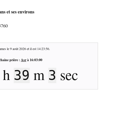
ns et ses environs
3760
mes le
9 août 2026
et il est
14:23:57
.
haine prière :
Asr
à
16:03:00
h
m
sec
39
2