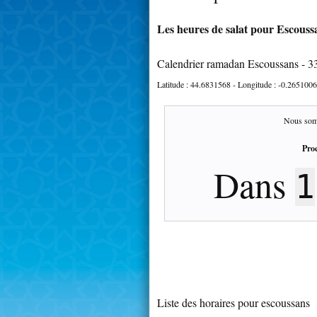
Les heures de salat pour Escoussa
Calendrier ramadan Escoussans - 3
Latitude :
44.6831568
- Longitude :
-0.2651006
Nous som
Proc
Dans
1
Liste des horaires pour escoussans