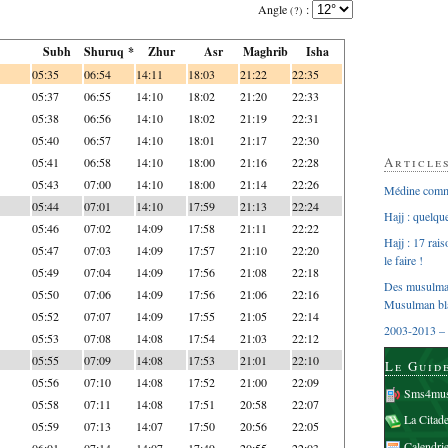
Angle
:
(?)
Subh
Shuruq *
Zhur
Asr
Maghrib
Isha
05:35
06:54
14:11
18:03
21:22
22:35
05:37
06:55
14:10
18:02
21:20
22:33
05:38
06:56
14:10
18:02
21:19
22:31
05:40
06:57
14:10
18:01
21:17
22:30
Article
05:41
06:58
14:10
18:00
21:16
22:28
05:43
07:00
14:10
18:00
21:14
22:26
Médine comme
05:44
07:01
14:10
17:59
21:13
22:24
Hajj : quelq
05:46
07:02
14:09
17:58
21:11
22:22
Hajj : 17 rai
05:47
07:03
14:09
17:57
21:10
22:20
le faire !
05:49
07:04
14:09
17:56
21:08
22:18
Des musulman
05:50
07:06
14:09
17:56
21:06
22:16
Musulman bl
05:52
07:07
14:09
17:55
21:05
22:14
2003-2013 – 
05:53
07:08
14:08
17:54
21:03
22:12
05:55
07:09
14:08
17:53
21:01
22:10
Le Guid
05:56
07:10
14:08
17:52
21:00
22:09
Sms4mus
05:58
07:11
14:08
17:51
20:58
22:07
La Citad
05:59
07:13
14:07
17:50
20:56
22:05
Calendri
06:01
07:14
14:07
17:49
20:55
22:03