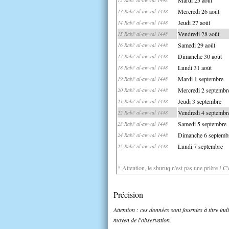
Mercredi 26 août
13 Rabi' al-awwal 1448
Jeudi 27 août
14 Rabi' al-awwal 1448
Vendredi 28 août
15 Rabi' al-awwal 1448
Samedi 29 août
16 Rabi' al-awwal 1448
Dimanche 30 août
17 Rabi' al-awwal 1448
Lundi 31 août
18 Rabi' al-awwal 1448
Mardi 1 septembre
19 Rabi' al-awwal 1448
Mercredi 2 septembr
20 Rabi' al-awwal 1448
Jeudi 3 septembre
21 Rabi' al-awwal 1448
Vendredi 4 septembr
22 Rabi' al-awwal 1448
Samedi 5 septembre
23 Rabi' al-awwal 1448
Dimanche 6 septemb
24 Rabi' al-awwal 1448
Lundi 7 septembre
25 Rabi' al-awwal 1448
* Attention, le shuruq n'est pas une prière ! C
Précision
Attention : ces données sont fournies à titre in
moyen de l'observation.