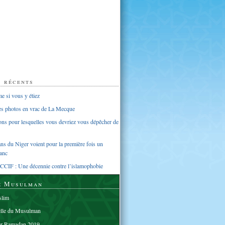
s récents
 si vous y étiez
ues photos en vrac de La Mecque
sons pour lesquelles vous devriez vous dépêcher de
s du Niger voient pour la première fois un
anc
CCIF : Une décennie contre l’islamophobie
e Musulman
lim
elle du Musulman
er Ramadan 2019