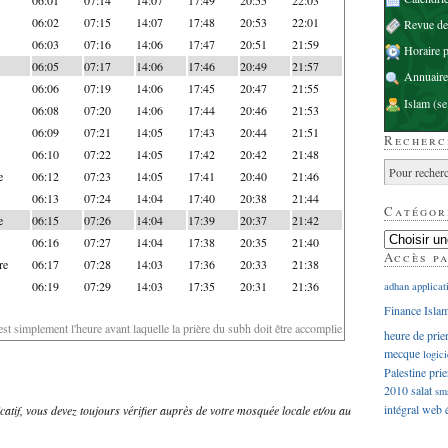
06:02
07:15
14:07
17:48
20:53
22:01
Revue d
06:03
07:16
14:06
17:47
20:51
21:59
Horaire p
06:05
07:17
14:06
17:46
20:49
21:57
Annuaire
06:06
07:19
14:06
17:45
20:47
21:55
Islam
(se
06:08
07:20
14:06
17:44
20:46
21:53
06:09
07:21
14:05
17:43
20:44
21:51
Recherc
06:10
07:22
14:05
17:42
20:42
21:48
e
06:12
07:23
14:05
17:41
20:40
21:46
06:13
07:24
14:04
17:40
20:38
21:44
Catégor
e
06:15
07:26
14:04
17:39
20:37
21:42
06:16
07:27
14:04
17:38
20:35
21:40
Accès p
re
06:17
07:28
14:03
17:36
20:33
21:38
06:19
07:29
14:03
17:35
20:31
21:36
adhan
applicat
Finance Isla
'est simplement l'heure avant laquelle la prière du subh doit être accomplie
heure de prie
mecque
logici
Palestine
prie
2010
salat
sm
intégral
web
dicatif, vous devez toujours vérifier auprès de votre mosquée locale et/ou au