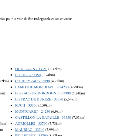
bles pour la ville de
Ste radegonde
et ses environs.
DOULEZON - 33350
(2,32km)
PUJOLS - 33350
(3,74km)
92km)
COUBEYRAC - 33890
(4,22km)
LAMOTHE MONTRAVEL - 24230
(4,79km)
km)
PESSAC SUR DORDOGNE - 33890
(5,24km)
LISTRAC DE DUREZE - 33790
(5,54km)
RUCH - 33350
(5,59km)
MONTCARET - 24230
(6,9km)
CASTILLON LA BATAILLE - 33350
(7,05km)
56km)
AURIOLLES - 33790
(7,73km)
m)
MAURIAC - 33540
(7,99km)
PELLEGRUE - 33790
(8,47km)