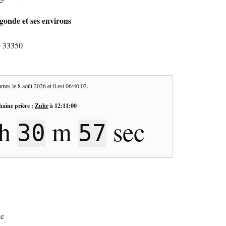
gonde et ses environs
- 33350
mes le
8 août 2026
et il est
06:40:03
.
haine prière :
Zuhr
à
12:11:00
h
m
sec
30
56
de