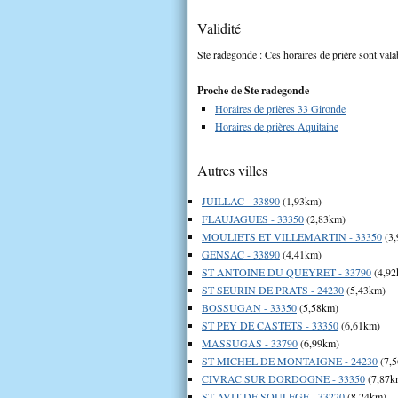
Validité
Ste radegonde : Ces horaires de prière sont vala
Proche de Ste radegonde
Horaires de prières 33 Gironde
Horaires de prières Aquitaine
Autres villes
JUILLAC - 33890
(1,93km)
FLAUJAGUES - 33350
(2,83km)
MOULIETS ET VILLEMARTIN - 33350
(3,
GENSAC - 33890
(4,41km)
ST ANTOINE DU QUEYRET - 33790
(4,92
ST SEURIN DE PRATS - 24230
(5,43km)
BOSSUGAN - 33350
(5,58km)
ST PEY DE CASTETS - 33350
(6,61km)
MASSUGAS - 33790
(6,99km)
ST MICHEL DE MONTAIGNE - 24230
(7,
CIVRAC SUR DORDOGNE - 33350
(7,87k
ST AVIT DE SOULEGE - 33220
(8,24km)