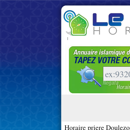
|
Horaire priere Doulezo