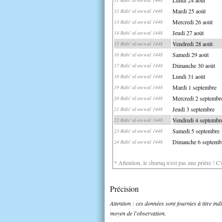
Mardi 25 août
12 Rabi' al-awwal 1448
Mercredi 26 août
13 Rabi' al-awwal 1448
Jeudi 27 août
14 Rabi' al-awwal 1448
Vendredi 28 août
15 Rabi' al-awwal 1448
Samedi 29 août
16 Rabi' al-awwal 1448
Dimanche 30 août
17 Rabi' al-awwal 1448
Lundi 31 août
18 Rabi' al-awwal 1448
Mardi 1 septembre
19 Rabi' al-awwal 1448
Mercredi 2 septembr
20 Rabi' al-awwal 1448
Jeudi 3 septembre
21 Rabi' al-awwal 1448
Vendredi 4 septembr
22 Rabi' al-awwal 1448
Samedi 5 septembre
23 Rabi' al-awwal 1448
Dimanche 6 septemb
24 Rabi' al-awwal 1448
* Attention, le shuruq n'est pas une prière ! C
Précision
Attention : ces données sont fournies à titre in
moyen de l'observation.