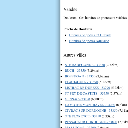
Validité
Doulezon : Ces horaires de prière sont valables 
Proche de Doulezon
Horaires de prières 33 Gironde
Horaires de prières Aquitaine
Autres villes
STE RADEGONDE - 33350
(2,32km)
RUCH - 33350
(3,29km)
BOSSUGAN - 33350
(3,68km)
FLAUJAGUES - 33350
(5,12km)
LISTRAC DE DUREZE - 33790
(5,22km)
ST PEY DE CASTETS - 33350
(5,37km)
GENSAC - 33890
(6,28km)
LAMOTHE MONTRAVEL - 24230
(6,8km)
CIVRAC SUR DORDOGNE - 33350
(7,11k
STE FLORENCE - 33350
(7,33km)
PESSAC SUR DORDOGNE - 33890
(7,37k
MASSUGAS - 33790
(7,64km)