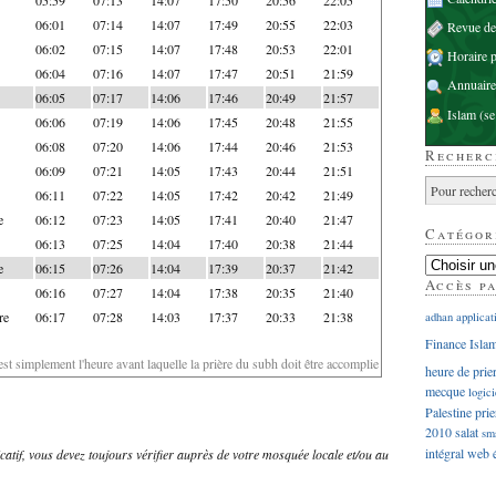
06:01
07:14
14:07
17:49
20:55
22:03
Revue d
06:02
07:15
14:07
17:48
20:53
22:01
Horaire p
06:04
07:16
14:07
17:47
20:51
21:59
Annuaire
06:05
07:17
14:06
17:46
20:49
21:57
Islam
(se
06:06
07:19
14:06
17:45
20:48
21:55
06:08
07:20
14:06
17:44
20:46
21:53
Recherc
06:09
07:21
14:05
17:43
20:44
21:51
06:11
07:22
14:05
17:42
20:42
21:49
e
06:12
07:23
14:05
17:41
20:40
21:47
Catégor
06:13
07:25
14:04
17:40
20:38
21:44
e
06:15
07:26
14:04
17:39
20:37
21:42
Accès p
06:16
07:27
14:04
17:38
20:35
21:40
re
06:17
07:28
14:03
17:37
20:33
21:38
adhan
applicat
Finance Isla
'est simplement l'heure avant laquelle la prière du subh doit être accomplie
heure de prie
mecque
logici
Palestine
prie
2010
salat
sm
intégral
web
dicatif, vous devez toujours vérifier auprès de votre mosquée locale et/ou au