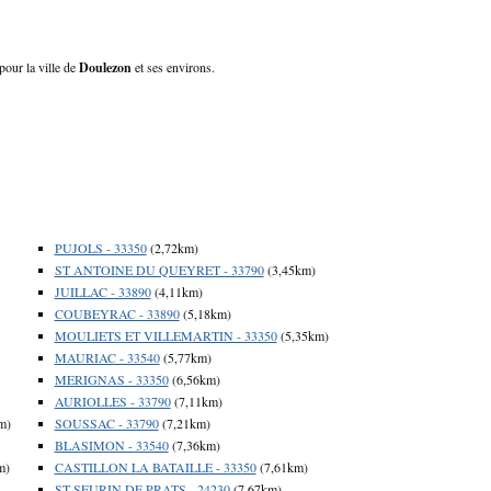
pour la ville de
Doulezon
et ses environs.
PUJOLS - 33350
(2,72km)
ST ANTOINE DU QUEYRET - 33790
(3,45km)
JUILLAC - 33890
(4,11km)
COUBEYRAC - 33890
(5,18km)
MOULIETS ET VILLEMARTIN - 33350
(5,35km)
MAURIAC - 33540
(5,77km)
MERIGNAS - 33350
(6,56km)
AURIOLLES - 33790
(7,11km)
m)
SOUSSAC - 33790
(7,21km)
BLASIMON - 33540
(7,36km)
m)
CASTILLON LA BATAILLE - 33350
(7,61km)
ST SEURIN DE PRATS - 24230
(7,67km)