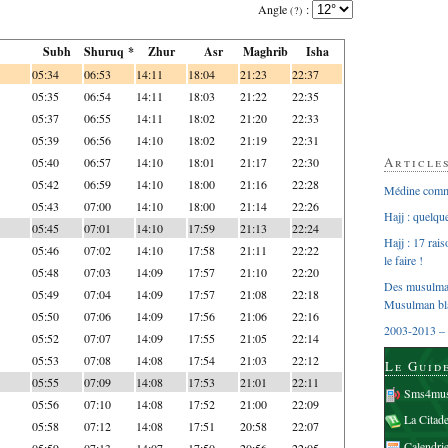
Angle
:
(?)
Subh
Shuruq *
Zhur
Asr
Maghrib
Isha
05:34
06:53
14:11
18:04
21:23
22:37
05:35
06:54
14:11
18:03
21:22
22:35
05:37
06:55
14:11
18:02
21:20
22:33
05:39
06:56
14:10
18:02
21:19
22:31
Article
05:40
06:57
14:10
18:01
21:17
22:30
05:42
06:59
14:10
18:00
21:16
22:28
Médine comme
05:43
07:00
14:10
18:00
21:14
22:26
Hajj : quelq
05:45
07:01
14:10
17:59
21:13
22:24
Hajj : 17 rai
05:46
07:02
14:10
17:58
21:11
22:22
le faire !
05:48
07:03
14:09
17:57
21:10
22:20
Des musulman
05:49
07:04
14:09
17:57
21:08
22:18
Musulman bl
05:50
07:06
14:09
17:56
21:06
22:16
2003-2013 – 
05:52
07:07
14:09
17:55
21:05
22:14
05:53
07:08
14:08
17:54
21:03
22:12
Le Guid
05:55
07:09
14:08
17:53
21:01
22:11
Sms4mus
05:56
07:10
14:08
17:52
21:00
22:09
La Citad
05:58
07:12
14:08
17:51
20:58
22:07
Calendri
05:59
07:13
14:07
17:50
20:56
22:05