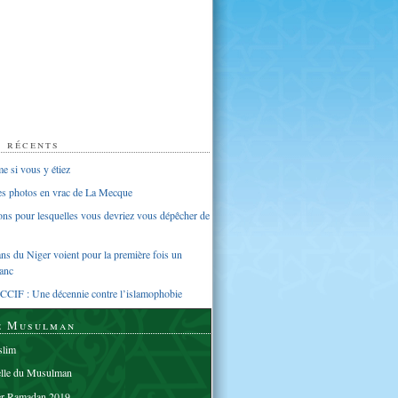
s récents
 si vous y étiez
ues photos en vrac de La Mecque
sons pour lesquelles vous devriez vous dépêcher de
s du Niger voient pour la première fois un
anc
CCIF : Une décennie contre l’islamophobie
e Musulman
lim
elle du Musulman
er Ramadan 2019