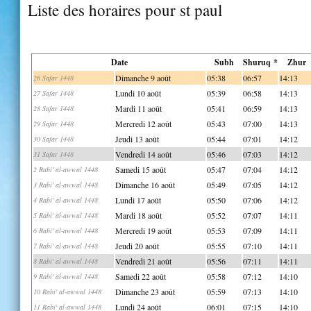
Liste des horaires pour st paul
Date
Subh
Shuruq *
Zhur
Dimanche 9 août
05:38
06:57
14:13
26 Safar 1448
Lundi 10 août
05:39
06:58
14:13
27 Safar 1448
Mardi 11 août
05:41
06:59
14:13
28 Safar 1448
Mercredi 12 août
05:43
07:00
14:13
29 Safar 1448
Jeudi 13 août
05:44
07:01
14:12
30 Safar 1448
Vendredi 14 août
05:46
07:03
14:12
31 Safar 1448
Samedi 15 août
05:47
07:04
14:12
2 Rabi' al-awwal 1448
Dimanche 16 août
05:49
07:05
14:12
3 Rabi' al-awwal 1448
Lundi 17 août
05:50
07:06
14:12
4 Rabi' al-awwal 1448
Mardi 18 août
05:52
07:07
14:11
5 Rabi' al-awwal 1448
Mercredi 19 août
05:53
07:09
14:11
6 Rabi' al-awwal 1448
Jeudi 20 août
05:55
07:10
14:11
7 Rabi' al-awwal 1448
Vendredi 21 août
05:56
07:11
14:11
8 Rabi' al-awwal 1448
Samedi 22 août
05:58
07:12
14:10
9 Rabi' al-awwal 1448
Dimanche 23 août
05:59
07:13
14:10
10 Rabi' al-awwal 1448
Lundi 24 août
06:01
07:15
14:10
11 Rabi' al-awwal 1448