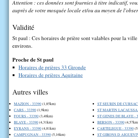
Attention : ces données sont fournies à titre indicatif, vou
auprès de votre mosquée locale et/ou au moyen de l'obser
Validité
St paul : Ces horaires de prière sont valables pour la vill
environs.
Proche de St paul
Horaires de prières 33 Gironde
Horaires de prières Aquitaine
Autres villes
MAZION - 33390
(1,85km)
ST SEURIN DE CURSAC 
CARS - 33390
(1,9km)
ST MARTIN LACAUSSAD
FOURS - 33390
(3,48km)
ST GENES DE BLAYE - 3
BLAYE - 33390
(4,31km)
BERSON - 33390
(4,57km
EYRANS - 33390
(4,81km)
CARTELEGUE - 33390
(5
CAMPUGNAN - 33390
(5,16km)
ST GIRONS D AIGUEVIV