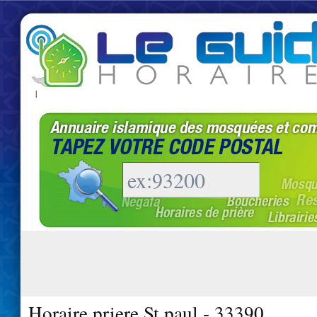
|
Horaire priere St paul - 33390