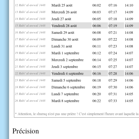
Mardi 25 août
06:02
07:16
14:10
12 Rabi' al-awwal 1448
Mercredi 26 août
06:03
07:17
14:09
13 Rabi' al-awwal 1448
Jeudi 27 août
06:05
07:18
14:09
14 Rabi' al-awwal 1448
Vendredi 28 août
06:06
07:19
14:09
15 Rabi' al-awwal 1448
Samedi 29 août
06:08
07:21
14:08
16 Rabi' al-awwal 1448
Dimanche 30 août
06:09
07:22
14:08
17 Rabi' al-awwal 1448
Lundi 31 août
06:11
07:23
14:08
18 Rabi' al-awwal 1448
Mardi 1 septembre
06:12
07:24
14:07
19 Rabi' al-awwal 1448
Mercredi 2 septembre
06:14
07:25
14:07
20 Rabi' al-awwal 1448
Jeudi 3 septembre
06:15
07:27
14:07
21 Rabi' al-awwal 1448
Vendredi 4 septembre
06:16
07:28
14:06
22 Rabi' al-awwal 1448
Samedi 5 septembre
06:18
07:29
14:06
23 Rabi' al-awwal 1448
Dimanche 6 septembre
06:19
07:30
14:06
24 Rabi' al-awwal 1448
Lundi 7 septembre
06:20
07:31
14:05
25 Rabi' al-awwal 1448
Mardi 8 septembre
06:22
07:33
14:05
26 Rabi' al-awwal 1448
* Attention, le shuruq n'est pas une prière ! C'est simplement l'heure avant laquelle l
Précision