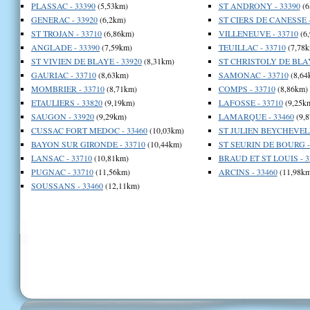
PLASSAC - 33390
(5,53km)
ST ANDRONY - 33390
(6
GENERAC - 33920
(6,2km)
ST CIERS DE CANESSE -
ST TROJAN - 33710
(6,86km)
VILLENEUVE - 33710
(6
ANGLADE - 33390
(7,59km)
TEUILLAC - 33710
(7,78k
ST VIVIEN DE BLAYE - 33920
(8,31km)
ST CHRISTOLY DE BLAY
GAURIAC - 33710
(8,63km)
SAMONAC - 33710
(8,64
MOMBRIER - 33710
(8,71km)
COMPS - 33710
(8,86km)
ETAULIERS - 33820
(9,19km)
LAFOSSE - 33710
(9,25k
SAUGON - 33920
(9,29km)
LAMARQUE - 33460
(9,
CUSSAC FORT MEDOC - 33460
(10,03km)
ST JULIEN BEYCHEVELL
BAYON SUR GIRONDE - 33710
(10,44km)
ST SEURIN DE BOURG -
LANSAC - 33710
(10,81km)
BRAUD ET ST LOUIS - 3
PUGNAC - 33710
(11,56km)
ARCINS - 33460
(11,98km
SOUSSANS - 33460
(12,11km)