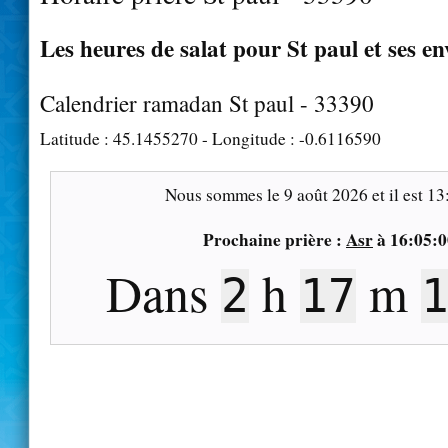
Les heures de salat pour St paul et ses en
Calendrier ramadan St paul - 33390
Latitude :
45.1455270
- Longitude :
-0.6116590
Nous sommes le
9 août 2026
et il est
13
Prochaine prière :
Asr
à
16:05:0
Dans
h
m
2
17