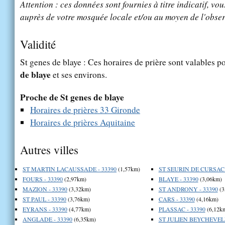
Attention : ces données sont fournies à titre indicatif, vou
auprès de votre mosquée locale et/ou au moyen de l'obser
Validité
St genes de blaye : Ces horaires de prière sont valables po
de blaye
et ses environs.
Proche de St genes de blaye
Horaires de prières 33 Gironde
Horaires de prières Aquitaine
Autres villes
ST MARTIN LACAUSSADE - 33390
(1,57km)
ST SEURIN DE CURSAC 
FOURS - 33390
(2,97km)
BLAYE - 33390
(3,06km)
MAZION - 33390
(3,32km)
ST ANDRONY - 33390
(3
ST PAUL - 33390
(3,76km)
CARS - 33390
(4,16km)
EYRANS - 33390
(4,77km)
PLASSAC - 33390
(6,12k
ANGLADE - 33390
(6,35km)
ST JULIEN BEYCHEVELL