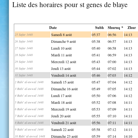
Liste des horaires pour st genes de blaye
Date
Subh
Shuruq *
Zhur
Samedi 8 août
05:37
06:56
14:13
25 Safar 1448
Dimanche 9 août
05:38
06:57
14:13
26 Safar 1448
Lundi 10 août
05:40
06:58
14:13
27 Safar 1448
Mardi 11 août
05:41
06:59
14:13
28 Safar 1448
Mercredi 12 août
05:43
07:00
14:13
29 Safar 1448
Jeudi 13 août
05:44
07:02
14:13
30 Safar 1448
Vendredi 14 août
05:46
07:03
14:12
31 Safar 1448
Samedi 15 août
05:47
07:04
14:12
2 Rabi' al-awwal 1448
Dimanche 16 août
05:49
07:05
14:12
3 Rabi' al-awwal 1448
Lundi 17 août
05:50
07:06
14:12
4 Rabi' al-awwal 1448
Mardi 18 août
05:52
07:08
14:11
5 Rabi' al-awwal 1448
Mercredi 19 août
05:53
07:09
14:11
6 Rabi' al-awwal 1448
Jeudi 20 août
05:55
07:10
14:11
7 Rabi' al-awwal 1448
Vendredi 21 août
05:56
07:11
14:11
8 Rabi' al-awwal 1448
Samedi 22 août
05:58
07:12
14:11
9 Rabi' al-awwal 1448
Dimanche 23 août
05:59
07:14
14:10
10 Rabi' al-awwal 1448