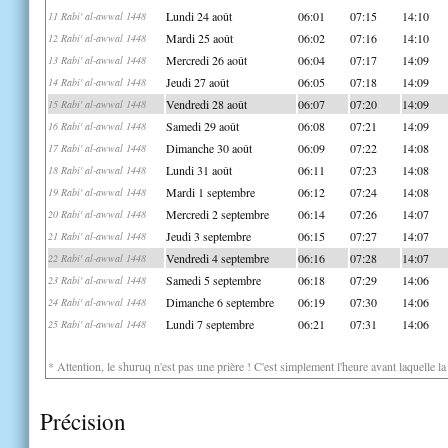
Lundi 24 août
06:01
07:15
14:10
11 Rabi' al-awwal 1448
Mardi 25 août
06:02
07:16
14:10
12 Rabi' al-awwal 1448
Mercredi 26 août
06:04
07:17
14:09
13 Rabi' al-awwal 1448
Jeudi 27 août
06:05
07:18
14:09
14 Rabi' al-awwal 1448
Vendredi 28 août
06:07
07:20
14:09
15 Rabi' al-awwal 1448
Samedi 29 août
06:08
07:21
14:09
16 Rabi' al-awwal 1448
Dimanche 30 août
06:09
07:22
14:08
17 Rabi' al-awwal 1448
Lundi 31 août
06:11
07:23
14:08
18 Rabi' al-awwal 1448
Mardi 1 septembre
06:12
07:24
14:08
19 Rabi' al-awwal 1448
Mercredi 2 septembre
06:14
07:26
14:07
20 Rabi' al-awwal 1448
Jeudi 3 septembre
06:15
07:27
14:07
21 Rabi' al-awwal 1448
Vendredi 4 septembre
06:16
07:28
14:07
22 Rabi' al-awwal 1448
Samedi 5 septembre
06:18
07:29
14:06
23 Rabi' al-awwal 1448
Dimanche 6 septembre
06:19
07:30
14:06
24 Rabi' al-awwal 1448
Lundi 7 septembre
06:21
07:31
14:06
25 Rabi' al-awwal 1448
* Attention, le shuruq n'est pas une prière ! C'est simplement l'heure avant laquelle l
Précision