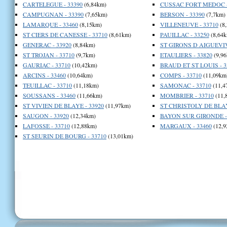
CARTELEGUE - 33390
(6,84km)
CUSSAC FORT MEDOC -
CAMPUGNAN - 33390
(7,65km)
BERSON - 33390
(7,7km)
LAMARQUE - 33460
(8,15km)
VILLENEUVE - 33710
(8
ST CIERS DE CANESSE - 33710
(8,61km)
PAUILLAC - 33250
(8,64k
GENERAC - 33920
(8,84km)
ST GIRONS D AIGUEVIV
ST TROJAN - 33710
(9,7km)
ETAULIERS - 33820
(9,96
GAURIAC - 33710
(10,42km)
BRAUD ET ST LOUIS - 3
ARCINS - 33460
(10,64km)
COMPS - 33710
(11,09km
TEUILLAC - 33710
(11,18km)
SAMONAC - 33710
(11,4
SOUSSANS - 33460
(11,66km)
MOMBRIER - 33710
(11,
ST VIVIEN DE BLAYE - 33920
(11,97km)
ST CHRISTOLY DE BLAY
SAUGON - 33920
(12,34km)
BAYON SUR GIRONDE - 
LAFOSSE - 33710
(12,88km)
MARGAUX - 33460
(12,9
ST SEURIN DE BOURG - 33710
(13,01km)