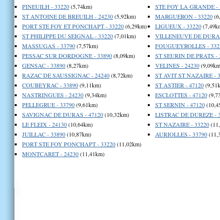
PINEUILH - 33220
(5,74km)
STE FOY LA GRANDE - 
ST ANTOINE DE BREUILH - 24230
(5,92km)
MARGUERON - 33220
(6
PORT STE FOY ET PONCHAPT - 33220
(6,29km)
LIGUEUX - 33220
(7,49k
ST PHILIPPE DU SEIGNAL - 33220
(7,01km)
VILLENEUVE DE DURAS
MASSUGAS - 33790
(7,57km)
FOUGUEYROLLES - 332
PESSAC SUR DORDOGNE - 33890
(8,09km)
ST SEURIN DE PRATS - 
GENSAC - 33890
(8,27km)
VELINES - 24230
(9,09km
RAZAC DE SAUSSIGNAC - 24240
(8,72km)
ST AVIT ST NAZAIRE - 
COUBEYRAC - 33890
(9,11km)
ST ASTIER - 47120
(9,51
NASTRINGUES - 24230
(9,34km)
ESCLOTTES - 47120
(9,7
PELLEGRUE - 33790
(9,61km)
ST SERNIN - 47120
(10,4
SAVIGNAC DE DURAS - 47120
(10,32km)
LISTRAC DE DUREZE - 
LE FLEIX - 24130
(10,64km)
ST NAZAIRE - 33220
(11
JUILLAC - 33890
(10,87km)
AURIOLLES - 33790
(11,
PORT STE FOY PONCHAPT - 33220
(11,02km)
MONTCARET - 24230
(11,41km)