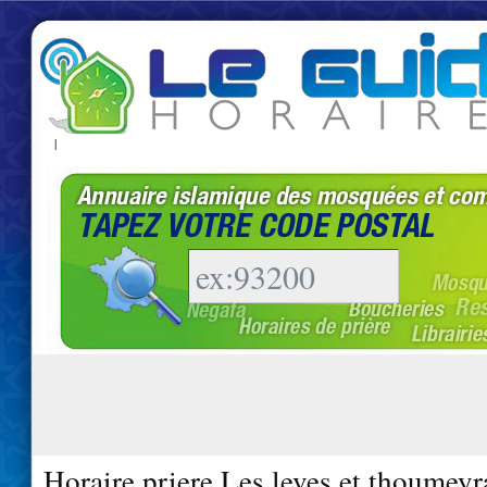
|
Horaire priere Les leves et thoumey