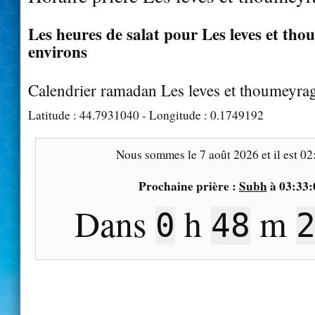
Les heures de salat pour Les leves et tho
environs
Calendrier ramadan Les leves et thoumeyra
Latitude :
44.7931040
- Longitude :
0.1749192
Nous sommes le
7 août 2026
et il est
02
Prochaine prière :
Subh
à
03:33:
Dans
h
m
0
48