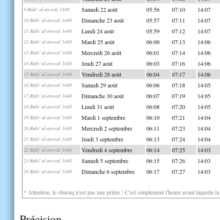
Samedi 22 août
05:56
07:10
14:07
9 Rabi' al-awwal 1448
Dimanche 23 août
05:57
07:11
14:07
10 Rabi' al-awwal 1448
Lundi 24 août
05:59
07:12
14:07
11 Rabi' al-awwal 1448
Mardi 25 août
06:00
07:13
14:06
12 Rabi' al-awwal 1448
Mercredi 26 août
06:01
07:14
14:06
13 Rabi' al-awwal 1448
Jeudi 27 août
06:03
07:16
14:06
14 Rabi' al-awwal 1448
Vendredi 28 août
06:04
07:17
14:06
15 Rabi' al-awwal 1448
Samedi 29 août
06:06
07:18
14:05
16 Rabi' al-awwal 1448
Dimanche 30 août
06:07
07:19
14:05
17 Rabi' al-awwal 1448
Lundi 31 août
06:08
07:20
14:05
18 Rabi' al-awwal 1448
Mardi 1 septembre
06:10
07:21
14:04
19 Rabi' al-awwal 1448
Mercredi 2 septembre
06:11
07:23
14:04
20 Rabi' al-awwal 1448
Jeudi 3 septembre
06:13
07:24
14:04
21 Rabi' al-awwal 1448
Vendredi 4 septembre
06:14
07:25
14:03
22 Rabi' al-awwal 1448
Samedi 5 septembre
06:15
07:26
14:03
23 Rabi' al-awwal 1448
Dimanche 6 septembre
06:17
07:27
14:03
24 Rabi' al-awwal 1448
* Attention, le shuruq n'est pas une prière ! C'est simplement l'heure avant laquelle l
Précision