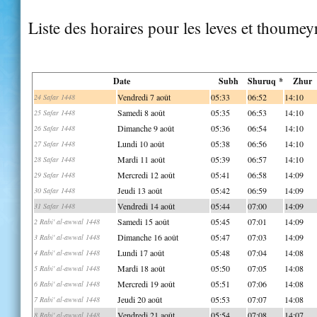
Liste des horaires pour les leves et thoume
Date
Subh
Shuruq *
Zhur
Vendredi 7 août
05:33
06:52
14:10
24 Safar 1448
Samedi 8 août
05:35
06:53
14:10
25 Safar 1448
Dimanche 9 août
05:36
06:54
14:10
26 Safar 1448
Lundi 10 août
05:38
06:56
14:10
27 Safar 1448
Mardi 11 août
05:39
06:57
14:10
28 Safar 1448
Mercredi 12 août
05:41
06:58
14:09
29 Safar 1448
Jeudi 13 août
05:42
06:59
14:09
30 Safar 1448
Vendredi 14 août
05:44
07:00
14:09
31 Safar 1448
Samedi 15 août
05:45
07:01
14:09
2 Rabi' al-awwal 1448
Dimanche 16 août
05:47
07:03
14:09
3 Rabi' al-awwal 1448
Lundi 17 août
05:48
07:04
14:08
4 Rabi' al-awwal 1448
Mardi 18 août
05:50
07:05
14:08
5 Rabi' al-awwal 1448
Mercredi 19 août
05:51
07:06
14:08
6 Rabi' al-awwal 1448
Jeudi 20 août
05:53
07:07
14:08
7 Rabi' al-awwal 1448
Vendredi 21 août
05:54
07:08
14:07
8 Rabi' al-awwal 1448