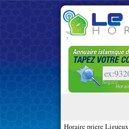
|
Horaire priere Ligueux