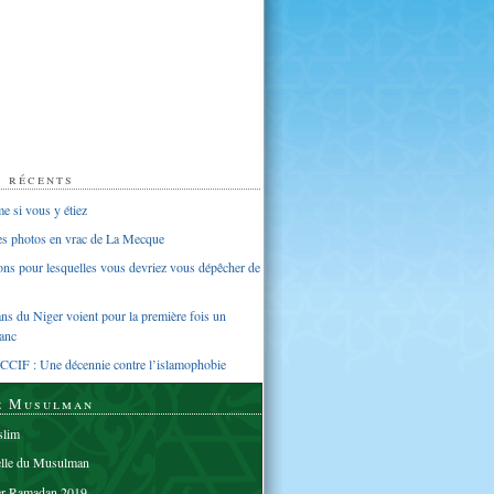
s récents
 si vous y étiez
ues photos en vrac de La Mecque
sons pour lesquelles vous devriez vous dépêcher de
s du Niger voient pour la première fois un
anc
CCIF : Une décennie contre l’islamophobie
e Musulman
lim
elle du Musulman
er Ramadan 2019