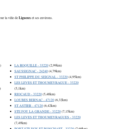
our la ville de
Ligueux
et ses environs.
)
LA ROQUILLE - 33220
(2,99km)
SAUSSIGNAC - 24240
(4,79km)
ST PHILIPPE DU SEIGNAL - 33220
(4,95km)
LES LEVES ET THOUMEYRAGUE - 33220
)
(5,1km)
RIOCAUD - 33220
(5,48km)
LOUBES BERNAC - 47120
(6,32km)
ST ASTIER - 47120
(6,42km)
STE FOY LA GRANDE - 33220
(7,15km)
LES LEVES ET THOUMEYRAGUES - 33220
(7,49km)
PORT STE FOY ET PONCHAPT - 33220
(7,69km)