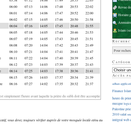
06:00
07:13
14:06
17:48
20:53
22:02
Revue d
06:01
07:14
14:06
17:47
20:52
22:00
Horaire p
06:02
07:15
14:05
17:46
20:50
21:58
Annuaire
06:04
07:16
14:05
17:45
20:48
21:55
Islam
(se
06:05
07:18
14:05
17:44
20:46
21:53
06:07
07:19
14:05
17:43
20:45
21:51
Recherc
06:08
07:20
14:04
17:42
20:43
21:49
06:10
07:21
14:04
17:41
20:41
21:47
e
06:11
07:22
14:04
17:40
20:39
21:45
Catégor
06:12
07:23
14:03
17:39
20:37
21:43
e
06:14
07:25
14:03
17:38
20:36
21:41
Accès p
06:15
07:26
14:03
17:37
20:34
21:39
re
06:16
07:27
14:02
17:35
20:32
21:37
adhan
applicat
Finance Isla
'est simplement l'heure avant laquelle la prière du subh doit être accomplie
heure de prie
mecque
logici
Palestine
prie
2010
salat
sm
intégral
web
dicatif, vous devez toujours vérifier auprès de votre mosquée locale et/ou au