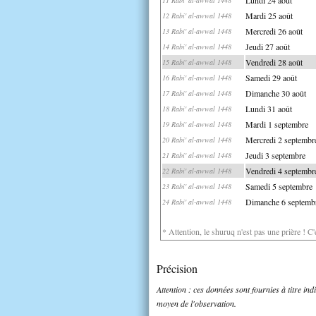
Mardi 25 août
12 Rabi' al-awwal 1448
Mercredi 26 août
13 Rabi' al-awwal 1448
Jeudi 27 août
14 Rabi' al-awwal 1448
Vendredi 28 août
15 Rabi' al-awwal 1448
Samedi 29 août
16 Rabi' al-awwal 1448
Dimanche 30 août
17 Rabi' al-awwal 1448
Lundi 31 août
18 Rabi' al-awwal 1448
Mardi 1 septembre
19 Rabi' al-awwal 1448
Mercredi 2 septembr
20 Rabi' al-awwal 1448
Jeudi 3 septembre
21 Rabi' al-awwal 1448
Vendredi 4 septembr
22 Rabi' al-awwal 1448
Samedi 5 septembre
23 Rabi' al-awwal 1448
Dimanche 6 septemb
24 Rabi' al-awwal 1448
* Attention, le shuruq n'est pas une prière ! C
Précision
Attention : ces données sont fournies à titre in
moyen de l'observation.