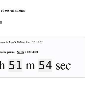
et ses environs
20
mes le
7 août 2026
et il est
20:42:05
.
haine prière :
Subh
à
03:34:00
h
m
sec
51
54