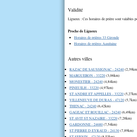
Validité
Ligueux : Ces horaires de prière sont valables p
Proche de Ligueux
Horaires de prières 33 Gironde
Horaires de prières Aquitaine
Autres villes
RAZAC DE SAUSSIGNAC - 24240
(2,39km
MARGUERON - 33220
(3,06km)
MONESTIER - 24240
(4,84km)
PINEUILH - 33220
(4,97km)
ST ANDRE ET APPELLES - 33220
(5,27km
VILLENEUVE DE DURAS - 47120
(5,7km)
THENAC - 24240
(6,42km)
GAGEAC ET ROUILLAC - 24240
(6,49km)
ST AVIT ST NAZAIRE - 33220
(7,28km)
GARDONNE - 24680
(7,54km)
ST PIERRE D EYRAUD - 24130
(7,89km)
ST SERNIN - 47120
(8,53km)