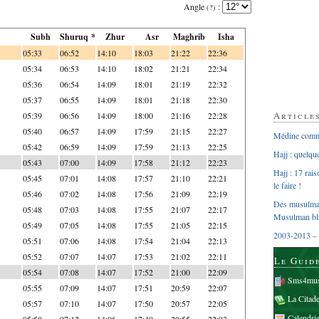
Angle
:
(?)
Subh
Shuruq *
Zhur
Asr
Maghrib
Isha
05:33
06:52
14:10
18:03
21:22
22:36
05:34
06:53
14:10
18:02
21:21
22:34
05:36
06:54
14:09
18:01
21:19
22:32
05:37
06:55
14:09
18:01
21:18
22:30
Article
05:39
06:56
14:09
18:00
21:16
22:28
05:40
06:57
14:09
17:59
21:15
22:27
Médine comme
05:42
06:59
14:09
17:59
21:13
22:25
Hajj : quelq
05:43
07:00
14:09
17:58
21:12
22:23
Hajj : 17 rai
05:45
07:01
14:08
17:57
21:10
22:21
le faire !
05:46
07:02
14:08
17:56
21:09
22:19
Des musulman
05:48
07:03
14:08
17:55
21:07
22:17
Musulman bl
05:49
07:05
14:08
17:55
21:05
22:15
2003-2013 – 
05:51
07:06
14:08
17:54
21:04
22:13
05:52
07:07
14:07
17:53
21:02
22:11
Le Guid
05:54
07:08
14:07
17:52
21:00
22:09
Sms4mus
05:55
07:09
14:07
17:51
20:59
22:07
La Citad
05:57
07:10
14:07
17:50
20:57
22:05
Calendri
05:58
07:12
14:06
17:49
20:55
22:03