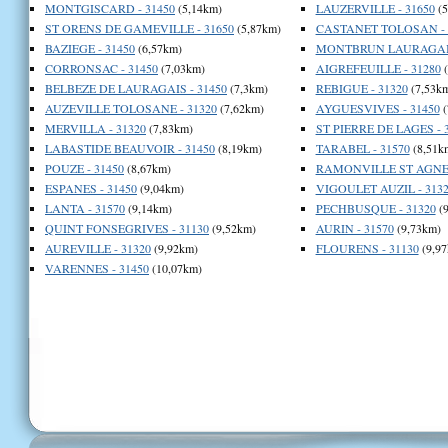
MONTGISCARD - 31450
(5,14km)
LAUZERVILLE - 31650
(5
ST ORENS DE GAMEVILLE - 31650
(5,87km)
CASTANET TOLOSAN - 
BAZIEGE - 31450
(6,57km)
MONTBRUN LAURAGAIS 
CORRONSAC - 31450
(7,03km)
AIGREFEUILLE - 31280
(
BELBEZE DE LAURAGAIS - 31450
(7,3km)
REBIGUE - 31320
(7,53k
AUZEVILLE TOLOSANE - 31320
(7,62km)
AYGUESVIVES - 31450
(
MERVILLA - 31320
(7,83km)
ST PIERRE DE LAGES - 
LABASTIDE BEAUVOIR - 31450
(8,19km)
TARABEL - 31570
(8,51k
POUZE - 31450
(8,67km)
RAMONVILLE ST AGNE 
ESPANES - 31450
(9,04km)
VIGOULET AUZIL - 313
LANTA - 31570
(9,14km)
PECHBUSQUE - 31320
(9
QUINT FONSEGRIVES - 31130
(9,52km)
AURIN - 31570
(9,73km)
AUREVILLE - 31320
(9,92km)
FLOURENS - 31130
(9,97
VARENNES - 31450
(10,07km)