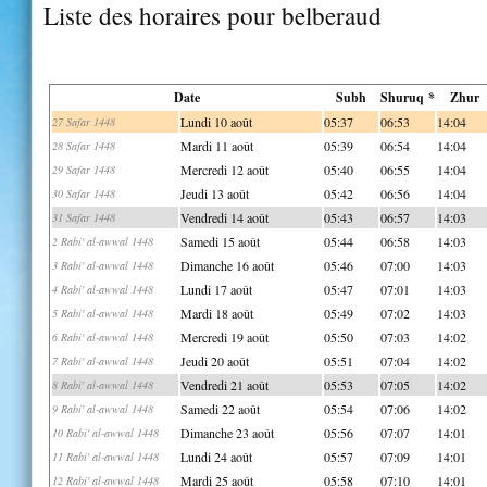
Liste des horaires pour belberaud
Date
Subh
Shuruq *
Zhur
Lundi 10 août
05:37
06:53
14:04
27 Safar 1448
Mardi 11 août
05:39
06:54
14:04
28 Safar 1448
Mercredi 12 août
05:40
06:55
14:04
29 Safar 1448
Jeudi 13 août
05:42
06:56
14:04
30 Safar 1448
Vendredi 14 août
05:43
06:57
14:03
31 Safar 1448
Samedi 15 août
05:44
06:58
14:03
2 Rabi' al-awwal 1448
Dimanche 16 août
05:46
07:00
14:03
3 Rabi' al-awwal 1448
Lundi 17 août
05:47
07:01
14:03
4 Rabi' al-awwal 1448
Mardi 18 août
05:49
07:02
14:03
5 Rabi' al-awwal 1448
Mercredi 19 août
05:50
07:03
14:02
6 Rabi' al-awwal 1448
Jeudi 20 août
05:51
07:04
14:02
7 Rabi' al-awwal 1448
Vendredi 21 août
05:53
07:05
14:02
8 Rabi' al-awwal 1448
Samedi 22 août
05:54
07:06
14:02
9 Rabi' al-awwal 1448
Dimanche 23 août
05:56
07:07
14:01
10 Rabi' al-awwal 1448
Lundi 24 août
05:57
07:09
14:01
11 Rabi' al-awwal 1448
Mardi 25 août
05:58
07:10
14:01
12 Rabi' al-awwal 1448