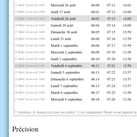
Mercredi 26 août
06:00
07:11
14:01
13 Rabi' al-awwal 1448
Jeudi 27 août
06:01
07:12
14:00
14 Rabi' al-awwal 1448
Vendredi 28 août
06:02
07:13
14:00
15 Rabi' al-awwal 1448
Samedi 29 août
06:04
07:14
14:00
16 Rabi' al-awwal 1448
Dimanche 30 août
06:05
07:15
13:59
17 Rabi' al-awwal 1448
Lundi 31 août
06:06
07:16
13:59
18 Rabi' al-awwal 1448
Mardi 1 septembre
06:08
07:17
13:59
19 Rabi' al-awwal 1448
Mercredi 2 septembre
06:09
07:19
13:58
20 Rabi' al-awwal 1448
Jeudi 3 septembre
06:10
07:20
13:58
21 Rabi' al-awwal 1448
Vendredi 4 septembre
06:11
07:21
13:58
22 Rabi' al-awwal 1448
Samedi 5 septembre
06:13
07:22
13:57
23 Rabi' al-awwal 1448
Dimanche 6 septembre
06:14
07:23
13:57
24 Rabi' al-awwal 1448
Lundi 7 septembre
06:15
07:24
13:57
25 Rabi' al-awwal 1448
Mardi 8 septembre
06:17
07:25
13:56
26 Rabi' al-awwal 1448
Mercredi 9 septembre
06:18
07:26
13:56
27 Rabi' al-awwal 1448
* Attention, le shuruq n'est pas une prière ! C'est simplement l'heure avant laquelle l
Précision