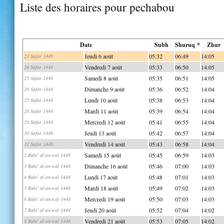
Liste des horaires pour pechabou
Date
Subh
Shuruq *
Zhur
Jeudi 6 août
05:32
06:49
14:05
23 Safar 1448
Vendredi 7 août
05:33
06:50
14:05
24 Safar 1448
Samedi 8 août
05:35
06:51
14:05
25 Safar 1448
Dimanche 9 août
05:36
06:52
14:04
26 Safar 1448
Lundi 10 août
05:38
06:53
14:04
27 Safar 1448
Mardi 11 août
05:39
06:54
14:04
28 Safar 1448
Mercredi 12 août
05:41
06:55
14:04
29 Safar 1448
Jeudi 13 août
05:42
06:57
14:04
30 Safar 1448
Vendredi 14 août
05:43
06:58
14:04
31 Safar 1448
Samedi 15 août
05:45
06:59
14:03
2 Rabi' al-awwal 1448
Dimanche 16 août
05:46
07:00
14:03
3 Rabi' al-awwal 1448
Lundi 17 août
05:48
07:01
14:03
4 Rabi' al-awwal 1448
Mardi 18 août
05:49
07:02
14:03
5 Rabi' al-awwal 1448
Mercredi 19 août
05:50
07:03
14:03
6 Rabi' al-awwal 1448
Jeudi 20 août
05:52
07:04
14:02
7 Rabi' al-awwal 1448
Vendredi 21 août
05:53
07:05
14:02
8 Rabi' al-awwal 1448