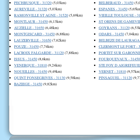
PECHBUSQUE - 31320
(5,03km)
BELBERAUD - 31450
(5,
AUREVILLE - 31320
(5,03km)
ESPANES - 31450
(5,65k
RAMONVILLE ST AGNE - 31520
(5,69km)
VIEILLE TOULOUSE - 3
MONTLAUR - 31450
(6,13km)
ST ORENS DE GAMEVILL
AUZIELLE - 31650
(6,48km)
GOYRANS - 31120
(6,53
MONTGISCARD - 31450
(6,88km)
ODARS - 31450
(7,04km)
LAUZERVILLE - 31650
(7,62km)
BELBEZE DE LAURAGAIS
POUZE - 31450
(7,74km)
CLERMONT LE FORT - 3
LACROIX FALGARDE - 31120
(7,88km)
PORTET SUR GARONNE 
ISSUS - 31450
(8,6km)
FOURQUEVAUX - 31450
VENERQUE - 31810
(9,24km)
STE FOY D AIGREFEUILL
NOUEILLES - 31450
(9,49km)
VERNET - 31810
(9,57km
QUINT FONSEGRIVES - 31130
(9,58km)
PINSAGUEL - 31120
(9,7
BAZIEGE - 31450
(9,82km)