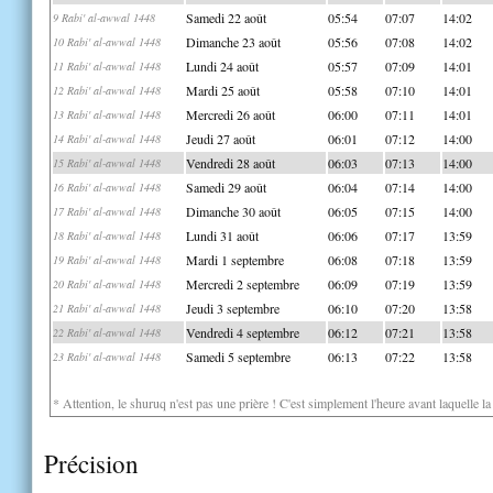
Samedi 22 août
05:54
07:07
14:02
9 Rabi' al-awwal 1448
Dimanche 23 août
05:56
07:08
14:02
10 Rabi' al-awwal 1448
Lundi 24 août
05:57
07:09
14:01
11 Rabi' al-awwal 1448
Mardi 25 août
05:58
07:10
14:01
12 Rabi' al-awwal 1448
Mercredi 26 août
06:00
07:11
14:01
13 Rabi' al-awwal 1448
Jeudi 27 août
06:01
07:12
14:00
14 Rabi' al-awwal 1448
Vendredi 28 août
06:03
07:13
14:00
15 Rabi' al-awwal 1448
Samedi 29 août
06:04
07:14
14:00
16 Rabi' al-awwal 1448
Dimanche 30 août
06:05
07:15
14:00
17 Rabi' al-awwal 1448
Lundi 31 août
06:06
07:17
13:59
18 Rabi' al-awwal 1448
Mardi 1 septembre
06:08
07:18
13:59
19 Rabi' al-awwal 1448
Mercredi 2 septembre
06:09
07:19
13:59
20 Rabi' al-awwal 1448
Jeudi 3 septembre
06:10
07:20
13:58
21 Rabi' al-awwal 1448
Vendredi 4 septembre
06:12
07:21
13:58
22 Rabi' al-awwal 1448
Samedi 5 septembre
06:13
07:22
13:58
23 Rabi' al-awwal 1448
* Attention, le shuruq n'est pas une prière ! C'est simplement l'heure avant laquelle l
Précision