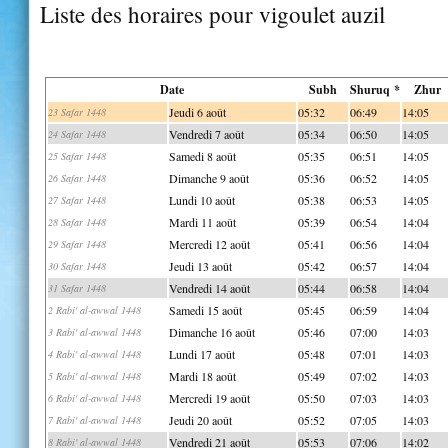
Liste des horaires pour vigoulet auzil
Date
Subh
Shuruq *
Zhur
Jeudi 6 août
05:32
06:49
14:05
23 Safar 1448
Vendredi 7 août
05:34
06:50
14:05
24 Safar 1448
Samedi 8 août
05:35
06:51
14:05
25 Safar 1448
Dimanche 9 août
05:36
06:52
14:05
26 Safar 1448
Lundi 10 août
05:38
06:53
14:05
27 Safar 1448
Mardi 11 août
05:39
06:54
14:04
28 Safar 1448
Mercredi 12 août
05:41
06:56
14:04
29 Safar 1448
Jeudi 13 août
05:42
06:57
14:04
30 Safar 1448
Vendredi 14 août
05:44
06:58
14:04
31 Safar 1448
Samedi 15 août
05:45
06:59
14:04
2 Rabi' al-awwal 1448
Dimanche 16 août
05:46
07:00
14:03
3 Rabi' al-awwal 1448
Lundi 17 août
05:48
07:01
14:03
4 Rabi' al-awwal 1448
Mardi 18 août
05:49
07:02
14:03
5 Rabi' al-awwal 1448
Mercredi 19 août
05:50
07:03
14:03
6 Rabi' al-awwal 1448
Jeudi 20 août
05:52
07:05
14:03
7 Rabi' al-awwal 1448
Vendredi 21 août
05:53
07:06
14:02
8 Rabi' al-awwal 1448