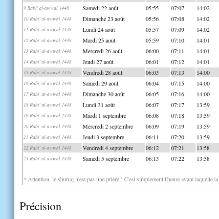
Samedi 22 août
05:55
07:07
14:02
9 Rabi' al-awwal 1448
Dimanche 23 août
05:56
07:08
14:02
10 Rabi' al-awwal 1448
Lundi 24 août
05:57
07:09
14:02
11 Rabi' al-awwal 1448
Mardi 25 août
05:59
07:10
14:01
12 Rabi' al-awwal 1448
Mercredi 26 août
06:00
07:11
14:01
13 Rabi' al-awwal 1448
Jeudi 27 août
06:01
07:12
14:01
14 Rabi' al-awwal 1448
Vendredi 28 août
06:03
07:13
14:00
15 Rabi' al-awwal 1448
Samedi 29 août
06:04
07:15
14:00
16 Rabi' al-awwal 1448
Dimanche 30 août
06:05
07:16
14:00
17 Rabi' al-awwal 1448
Lundi 31 août
06:07
07:17
13:59
18 Rabi' al-awwal 1448
Mardi 1 septembre
06:08
07:18
13:59
19 Rabi' al-awwal 1448
Mercredi 2 septembre
06:09
07:19
13:59
20 Rabi' al-awwal 1448
Jeudi 3 septembre
06:11
07:20
13:59
21 Rabi' al-awwal 1448
Vendredi 4 septembre
06:12
07:21
13:58
22 Rabi' al-awwal 1448
Samedi 5 septembre
06:13
07:22
13:58
23 Rabi' al-awwal 1448
* Attention, le shuruq n'est pas une prière ! C'est simplement l'heure avant laquelle l
Précision