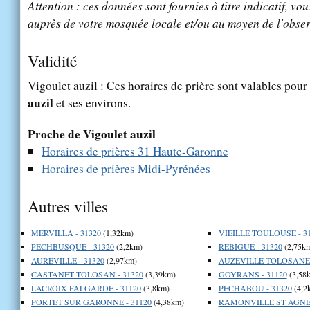
Attention : ces données sont fournies à titre indicatif, vou
auprès de votre mosquée locale et/ou au moyen de l'obser
Validité
Vigoulet auzil : Ces horaires de prière sont valables pour 
auzil
et ses environs.
Proche de Vigoulet auzil
Horaires de prières 31 Haute-Garonne
Horaires de prières Midi-Pyrénées
Autres villes
MERVILLA - 31320
(1,32km)
VIEILLE TOULOUSE - 3
PECHBUSQUE - 31320
(2,2km)
REBIGUE - 31320
(2,75k
AUREVILLE - 31320
(2,97km)
AUZEVILLE TOLOSANE -
CASTANET TOLOSAN - 31320
(3,39km)
GOYRANS - 31120
(3,58
LACROIX FALGARDE - 31120
(3,8km)
PECHABOU - 31320
(4,2
PORTET SUR GARONNE - 31120
(4,38km)
RAMONVILLE ST AGNE 