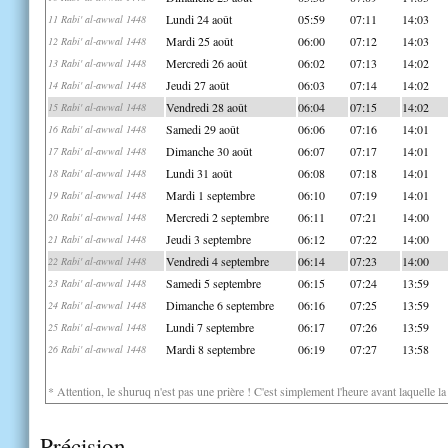
Lundi 24 août
05:59
07:11
14:03
11 Rabi' al-awwal 1448
Mardi 25 août
06:00
07:12
14:03
12 Rabi' al-awwal 1448
Mercredi 26 août
06:02
07:13
14:02
13 Rabi' al-awwal 1448
Jeudi 27 août
06:03
07:14
14:02
14 Rabi' al-awwal 1448
Vendredi 28 août
06:04
07:15
14:02
15 Rabi' al-awwal 1448
Samedi 29 août
06:06
07:16
14:01
16 Rabi' al-awwal 1448
Dimanche 30 août
06:07
07:17
14:01
17 Rabi' al-awwal 1448
Lundi 31 août
06:08
07:18
14:01
18 Rabi' al-awwal 1448
Mardi 1 septembre
06:10
07:19
14:01
19 Rabi' al-awwal 1448
Mercredi 2 septembre
06:11
07:21
14:00
20 Rabi' al-awwal 1448
Jeudi 3 septembre
06:12
07:22
14:00
21 Rabi' al-awwal 1448
Vendredi 4 septembre
06:14
07:23
14:00
22 Rabi' al-awwal 1448
Samedi 5 septembre
06:15
07:24
13:59
23 Rabi' al-awwal 1448
Dimanche 6 septembre
06:16
07:25
13:59
24 Rabi' al-awwal 1448
Lundi 7 septembre
06:17
07:26
13:59
25 Rabi' al-awwal 1448
Mardi 8 septembre
06:19
07:27
13:58
26 Rabi' al-awwal 1448
* Attention, le shuruq n'est pas une prière ! C'est simplement l'heure avant laquelle l
Précision