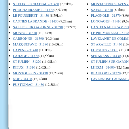
ST ELIX LE CHATEAU - 31430
(7,87km)
MONTASTRUC SAVES - 
POUCHARRAMET - 31370
(8,57km)
SAJAS - 31370
(8,7km)
LE FOUSSERET - 31430
(8,79km)
PLAGNOLE - 31370
(8,96
CASTIES LABRANDE - 31430
(9,23km)
LONGAGES - 31410
(9,6
SALLES SUR GARONNE - 31390
(9,72km)
CASTELNAU PICAMPEAU
MONES - 31370
(10,14km)
LE PIN MURELET - 3137
CARBONNE - 31390
(10,34km)
LAVELANET DE COMMIN
MARQUEFAVE - 31390
(10,63km)
ST ARAILLE - 31430
(10,
CAPENS - 31410
(11,1km)
FORGUES - 31370
(11,21
LAHAGE - 31370
(11,55km)
SENARENS - 31430
(11,6
ST JULIEN - 31220
(11,98km)
ST JULIEN SUR GARONN
RIEUX - 31310
(12,02km)
LHERM - 31600
(12,15km
MONTOUSSIN - 31430
(12,23km)
BEAUFORT - 31370
(12,2
NOE - 31410
(12,32km)
LAVERNOSE LACASSE -
FUSTIGNAC - 31430
(12,58km)