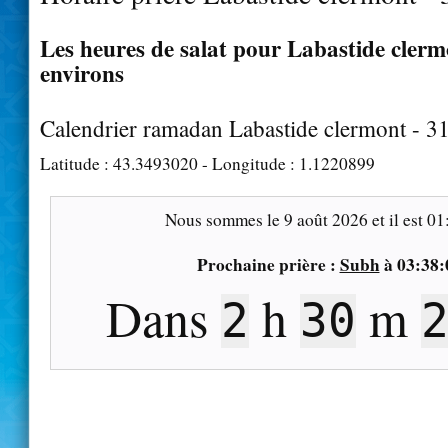
Les heures de salat pour Labastide clermo
environs
Calendrier ramadan Labastide clermont - 3
Latitude :
43.3493020
- Longitude :
1.1220899
Nous sommes le
9 août 2026
et il est
01
Prochaine prière :
Subh
à
03:38:
Dans
h
m
2
30