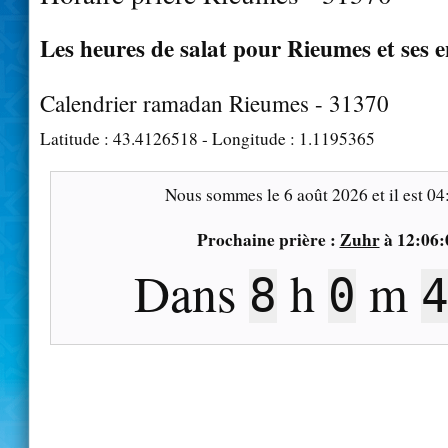
Les heures de salat pour Rieumes et ses 
Calendrier ramadan Rieumes - 31370
Latitude :
43.4126518
- Longitude :
1.1195365
Nous sommes le
6 août 2026
et il est
04
Prochaine prière :
Zuhr
à
12:06:
Dans
h
m
8
0