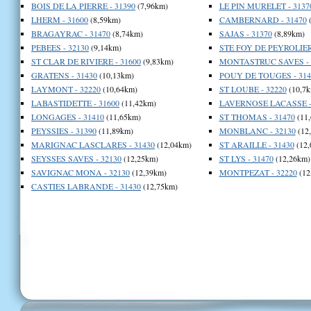
BOIS DE LA PIERRE - 31390
(7,96km)
LE PIN MURELET - 3137
LHERM - 31600
(8,59km)
CAMBERNARD - 31470
(
BRAGAYRAC - 31470
(8,74km)
SAJAS - 31370
(8,89km)
PEBEES - 32130
(9,14km)
STE FOY DE PEYROLIERE
ST CLAR DE RIVIERE - 31600
(9,83km)
MONTASTRUC SAVES - 
GRATENS - 31430
(10,13km)
POUY DE TOUGES - 314
LAYMONT - 32220
(10,64km)
ST LOUBE - 32220
(10,7k
LABASTIDETTE - 31600
(11,42km)
LAVERNOSE LACASSE -
LONGAGES - 31410
(11,65km)
ST THOMAS - 31470
(11
PEYSSIES - 31390
(11,89km)
MONBLANC - 32130
(12
MARIGNAC LASCLARES - 31430
(12,04km)
ST ARAILLE - 31430
(12,
SEYSSES SAVES - 32130
(12,25km)
ST LYS - 31470
(12,26km)
SAVIGNAC MONA - 32130
(12,39km)
MONTPEZAT - 32220
(12
CASTIES LABRANDE - 31430
(12,75km)