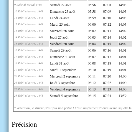
Samedi 22 août
05:56
07:08
14:03
9 Rabi' al-awwal 1448
Dimanche 23 août
05:58
07:09
14:03
10 Rabi' al-awwal 1448
Lundi 24 août
05:59
07:10
14:03
11 Rabi' al-awwal 1448
Mardi 25 août
06:00
07:12
14:03
12 Rabi' al-awwal 1448
Mercredi 26 août
06:02
07:13
14:02
13 Rabi' al-awwal 1448
Jeudi 27 août
06:03
07:14
14:02
14 Rabi' al-awwal 1448
Vendredi 28 août
06:04
07:15
14:02
15 Rabi' al-awwal 1448
Samedi 29 août
06:06
07:16
14:01
16 Rabi' al-awwal 1448
Dimanche 30 août
06:07
07:17
14:01
17 Rabi' al-awwal 1448
Lundi 31 août
06:08
07:18
14:01
18 Rabi' al-awwal 1448
Mardi 1 septembre
06:10
07:19
14:01
19 Rabi' al-awwal 1448
Mercredi 2 septembre
06:11
07:20
14:00
20 Rabi' al-awwal 1448
Jeudi 3 septembre
06:12
07:22
14:00
21 Rabi' al-awwal 1448
Vendredi 4 septembre
06:13
07:23
14:00
22 Rabi' al-awwal 1448
Samedi 5 septembre
06:15
07:24
13:59
23 Rabi' al-awwal 1448
* Attention, le shuruq n'est pas une prière ! C'est simplement l'heure avant laquelle l
Précision