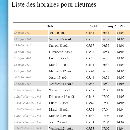
Liste des horaires pour rieumes
Date
Subh
Shuruq *
Zhur
Jeudi 6 août
05:34
06:51
14:06
23 Safar 1448
Vendredi 7 août
05:35
06:52
14:06
24 Safar 1448
Samedi 8 août
05:37
06:53
14:06
25 Safar 1448
Dimanche 9 août
05:38
06:54
14:06
26 Safar 1448
Lundi 10 août
05:40
06:55
14:06
27 Safar 1448
Mardi 11 août
05:41
06:56
14:06
28 Safar 1448
Mercredi 12 août
05:42
06:57
14:06
29 Safar 1448
Jeudi 13 août
05:44
06:58
14:05
30 Safar 1448
Vendredi 14 août
05:45
06:59
14:05
31 Safar 1448
Samedi 15 août
05:47
07:00
14:05
2 Rabi' al-awwal 1448
Dimanche 16 août
05:48
07:02
14:05
3 Rabi' al-awwal 1448
Lundi 17 août
05:49
07:03
14:05
4 Rabi' al-awwal 1448
Mardi 18 août
05:51
07:04
14:04
5 Rabi' al-awwal 1448
Mercredi 19 août
05:52
07:05
14:04
6 Rabi' al-awwal 1448
Jeudi 20 août
05:54
07:06
14:04
7 Rabi' al-awwal 1448
Vendredi 21 août
05:55
07:07
14:04
8 Rabi' al-awwal 1448