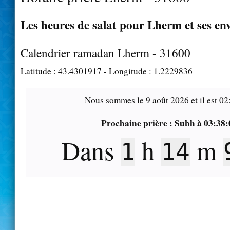
Les heures de salat pour Lherm et ses en
Calendrier ramadan Lherm - 31600
Latitude :
43.4301917
- Longitude :
1.2229836
Nous sommes le
9 août 2026
et il est
02
Prochaine prière :
Subh
à
03:38:
Dans
h
m
1
14