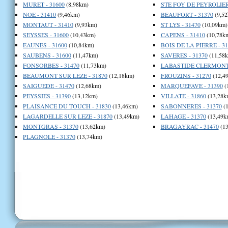
MURET - 31600
(8,98km)
STE FOY DE PEYROLIERE
NOE - 31410
(9,46km)
BEAUFORT - 31370
(9,52
MONTAUT - 31410
(9,93km)
ST LYS - 31470
(10,09km)
SEYSSES - 31600
(10,43km)
CAPENS - 31410
(10,78k
EAUNES - 31600
(10,84km)
BOIS DE LA PIERRE - 31
SAUBENS - 31600
(11,47km)
SAVERES - 31370
(11,58
FONSORBES - 31470
(11,73km)
LABASTIDE CLERMONT 
BEAUMONT SUR LEZE - 31870
(12,18km)
FROUZINS - 31270
(12,4
SAIGUEDE - 31470
(12,68km)
MARQUEFAVE - 31390
(
PEYSSIES - 31390
(13,12km)
VILLATE - 31860
(13,28k
PLAISANCE DU TOUCH - 31830
(13,46km)
SABONNERES - 31370
(1
LAGARDELLE SUR LEZE - 31870
(13,49km)
LAHAGE - 31370
(13,49k
MONTGRAS - 31370
(13,62km)
BRAGAYRAC - 31470
(13
PLAGNOLE - 31370
(13,74km)