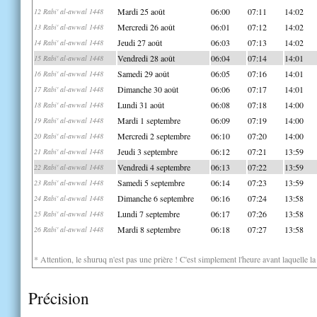
Mardi 25 août
06:00
07:11
14:02
12 Rabi' al-awwal 1448
Mercredi 26 août
06:01
07:12
14:02
13 Rabi' al-awwal 1448
Jeudi 27 août
06:03
07:13
14:02
14 Rabi' al-awwal 1448
Vendredi 28 août
06:04
07:14
14:01
15 Rabi' al-awwal 1448
Samedi 29 août
06:05
07:16
14:01
16 Rabi' al-awwal 1448
Dimanche 30 août
06:06
07:17
14:01
17 Rabi' al-awwal 1448
Lundi 31 août
06:08
07:18
14:00
18 Rabi' al-awwal 1448
Mardi 1 septembre
06:09
07:19
14:00
19 Rabi' al-awwal 1448
Mercredi 2 septembre
06:10
07:20
14:00
20 Rabi' al-awwal 1448
Jeudi 3 septembre
06:12
07:21
13:59
21 Rabi' al-awwal 1448
Vendredi 4 septembre
06:13
07:22
13:59
22 Rabi' al-awwal 1448
Samedi 5 septembre
06:14
07:23
13:59
23 Rabi' al-awwal 1448
Dimanche 6 septembre
06:16
07:24
13:58
24 Rabi' al-awwal 1448
Lundi 7 septembre
06:17
07:26
13:58
25 Rabi' al-awwal 1448
Mardi 8 septembre
06:18
07:27
13:58
26 Rabi' al-awwal 1448
* Attention, le shuruq n'est pas une prière ! C'est simplement l'heure avant laquelle l
Précision