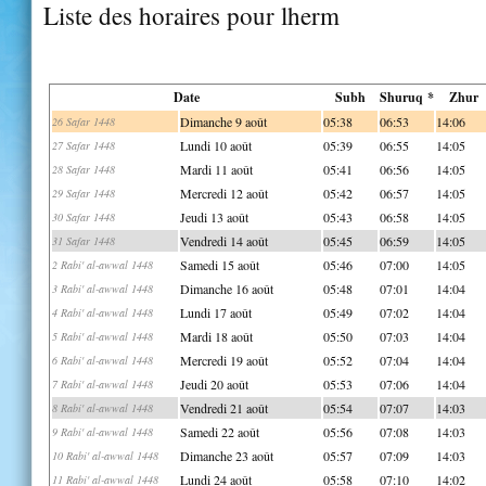
Liste des horaires pour lherm
Date
Subh
Shuruq *
Zhur
Dimanche 9 août
05:38
06:53
14:06
26 Safar 1448
Lundi 10 août
05:39
06:55
14:05
27 Safar 1448
Mardi 11 août
05:41
06:56
14:05
28 Safar 1448
Mercredi 12 août
05:42
06:57
14:05
29 Safar 1448
Jeudi 13 août
05:43
06:58
14:05
30 Safar 1448
Vendredi 14 août
05:45
06:59
14:05
31 Safar 1448
Samedi 15 août
05:46
07:00
14:05
2 Rabi' al-awwal 1448
Dimanche 16 août
05:48
07:01
14:04
3 Rabi' al-awwal 1448
Lundi 17 août
05:49
07:02
14:04
4 Rabi' al-awwal 1448
Mardi 18 août
05:50
07:03
14:04
5 Rabi' al-awwal 1448
Mercredi 19 août
05:52
07:04
14:04
6 Rabi' al-awwal 1448
Jeudi 20 août
05:53
07:06
14:04
7 Rabi' al-awwal 1448
Vendredi 21 août
05:54
07:07
14:03
8 Rabi' al-awwal 1448
Samedi 22 août
05:56
07:08
14:03
9 Rabi' al-awwal 1448
Dimanche 23 août
05:57
07:09
14:03
10 Rabi' al-awwal 1448
Lundi 24 août
05:58
07:10
14:02
11 Rabi' al-awwal 1448