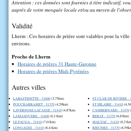
Attention : ces données sont fournies à titre indicatif, vou
auprès de votre mosquée locale et/ou au moyen de l'obser
Validité
Lherm : Ces horaires de prière sont valables pour la ville
environs.
Proche de Lherm
Horaires de prières 31 Haute-Garonne
Horaires de prières Midi-Pyrénées
Autres villes
LABASTIDETTE - 31600
(3,75km)
ST CLAR DE RIVIERE - 
POUCHARRAMET - 31370
(4,29km)
ST HILAIRE - 31410
(4,5
LAVERNOSE LACASSE - 31410
(4,87km)
CAMBERNARD - 31470
(
LAMASQUERE - 31600
(6,11km)
BERAT - 31370
(6,83km)
LE FAUGA - 31410
(7,01km)
MAUZAC - 31410
(8,21km
LONGAGES - 31410
(8,41km)
RIEUMES - 31370
(8,59k