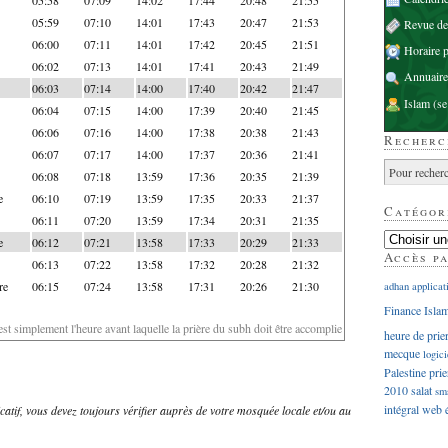
05:59
07:10
14:01
17:43
20:47
21:53
Revue d
06:00
07:11
14:01
17:42
20:45
21:51
Horaire p
06:02
07:13
14:01
17:41
20:43
21:49
Annuaire
06:03
07:14
14:00
17:40
20:42
21:47
Islam
(se
06:04
07:15
14:00
17:39
20:40
21:45
06:06
07:16
14:00
17:38
20:38
21:43
Recherc
06:07
07:17
14:00
17:37
20:36
21:41
06:08
07:18
13:59
17:36
20:35
21:39
e
06:10
07:19
13:59
17:35
20:33
21:37
Catégor
06:11
07:20
13:59
17:34
20:31
21:35
e
06:12
07:21
13:58
17:33
20:29
21:33
Accès p
06:13
07:22
13:58
17:32
20:28
21:32
re
06:15
07:24
13:58
17:31
20:26
21:30
adhan
applicat
Finance Isla
'est simplement l'heure avant laquelle la prière du subh doit être accomplie
heure de prie
mecque
logici
Palestine
prie
2010
salat
sm
intégral
web
dicatif, vous devez toujours vérifier auprès de votre mosquée locale et/ou au