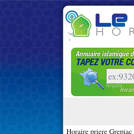
|
Horaire priere Grepiac