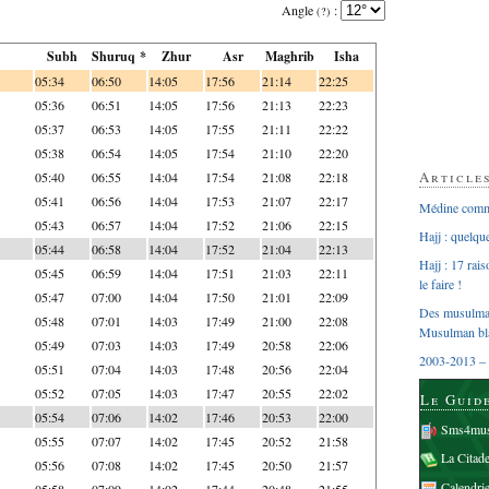
Angle
:
(?)
Subh
Shuruq *
Zhur
Asr
Maghrib
Isha
05:34
06:50
14:05
17:56
21:14
22:25
05:36
06:51
14:05
17:56
21:13
22:23
05:37
06:53
14:05
17:55
21:11
22:22
05:38
06:54
14:05
17:54
21:10
22:20
Article
05:40
06:55
14:04
17:54
21:08
22:18
05:41
06:56
14:04
17:53
21:07
22:17
Médine comme
05:43
06:57
14:04
17:52
21:06
22:15
Hajj : quelq
05:44
06:58
14:04
17:52
21:04
22:13
Hajj : 17 rai
05:45
06:59
14:04
17:51
21:03
22:11
le faire !
05:47
07:00
14:04
17:50
21:01
22:09
Des musulman
05:48
07:01
14:03
17:49
21:00
22:08
Musulman bl
05:49
07:03
14:03
17:49
20:58
22:06
2003-2013 – 
05:51
07:04
14:03
17:48
20:56
22:04
05:52
07:05
14:03
17:47
20:55
22:02
Le Guid
05:54
07:06
14:02
17:46
20:53
22:00
Sms4mus
05:55
07:07
14:02
17:45
20:52
21:58
La Citad
05:56
07:08
14:02
17:45
20:50
21:57
Calendri
05:58
07:09
14:02
17:44
20:48
21:55