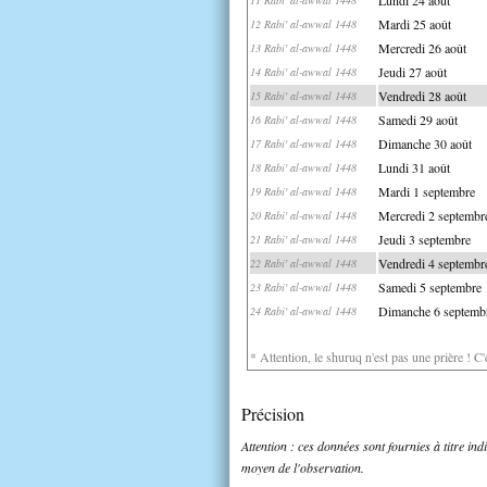
Mardi 25 août
12 Rabi' al-awwal 1448
Mercredi 26 août
13 Rabi' al-awwal 1448
Jeudi 27 août
14 Rabi' al-awwal 1448
Vendredi 28 août
15 Rabi' al-awwal 1448
Samedi 29 août
16 Rabi' al-awwal 1448
Dimanche 30 août
17 Rabi' al-awwal 1448
Lundi 31 août
18 Rabi' al-awwal 1448
Mardi 1 septembre
19 Rabi' al-awwal 1448
Mercredi 2 septembr
20 Rabi' al-awwal 1448
Jeudi 3 septembre
21 Rabi' al-awwal 1448
Vendredi 4 septembr
22 Rabi' al-awwal 1448
Samedi 5 septembre
23 Rabi' al-awwal 1448
Dimanche 6 septemb
24 Rabi' al-awwal 1448
* Attention, le shuruq n'est pas une prière ! C
Précision
Attention : ces données sont fournies à titre in
moyen de l'observation.