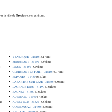
ur la ville de
Grepiac
et ses environs.
VENERQUE - 31810
(3,17km)
MIREMONT - 31190
(4,59km)
)
ISSUS - 31450
(5,09km)
CLERMONT LE FORT - 31810
(6,07km)
ESPANES - 31450
(6,17km)
LABARTHE SUR LEZE - 31860
(6,56km)
LAGRACE DIEU - 31190
(7,61km)
EAUNES - 31600
(7,69km)
AURIBAIL - 31190
(7,88km)
m)
AUREVILLE - 31320
(8,53km)
CORRONSAC - 31450
(8,66km)
VILLATE - 31860
(9,08km)