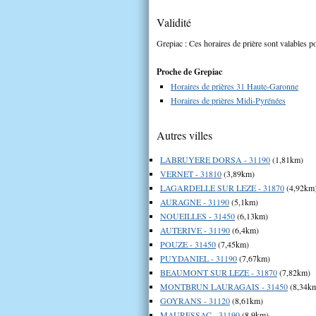
Validité
Grepiac : Ces horaires de prière sont valables po
Proche de Grepiac
Horaires de prières 31 Haute-Garonne
Horaires de prières Midi-Pyrénées
Autres villes
LABRUYERE DORSA - 31190
(1,81km)
VERNET - 31810
(3,89km)
LAGARDELLE SUR LEZE - 31870
(4,92km
AURAGNE - 31190
(5,1km)
NOUEILLES - 31450
(6,13km)
AUTERIVE - 31190
(6,4km)
POUZE - 31450
(7,45km)
PUYDANIEL - 31190
(7,67km)
BEAUMONT SUR LEZE - 31870
(7,82km)
MONTBRUN LAURAGAIS - 31450
(8,34k
GOYRANS - 31120
(8,61km)
MAURESSAC - 31190
(8,9km)