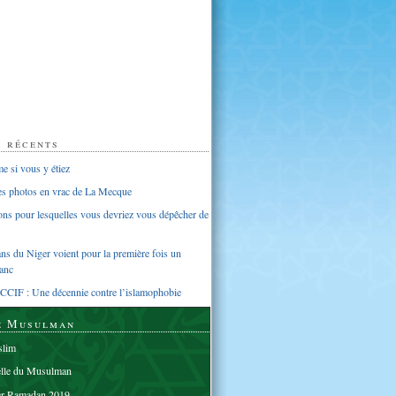
s récents
 si vous y étiez
ues photos en vrac de La Mecque
sons pour lesquelles vous devriez vous dépêcher de
s du Niger voient pour la première fois un
anc
CCIF : Une décennie contre l’islamophobie
e Musulman
lim
elle du Musulman
er Ramadan 2019