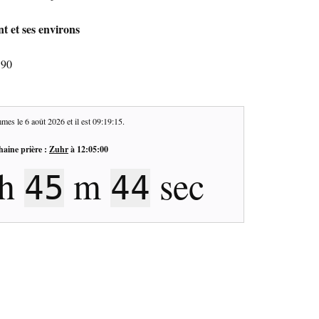
t et ses environs
190
mes le
6 août 2026
et il est
09:19:16
.
haine prière :
Zuhr
à
12:05:00
h
m
sec
45
43