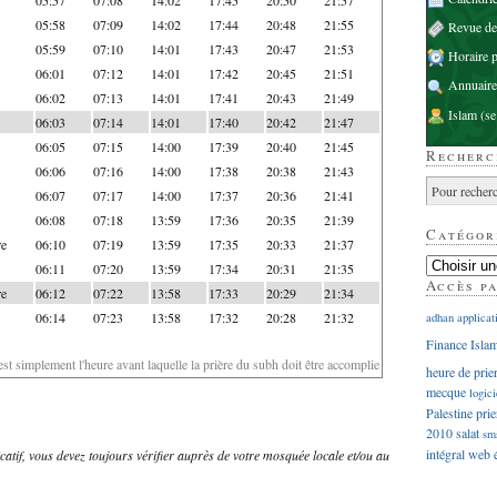
05:58
07:09
14:02
17:44
20:48
21:55
Revue d
05:59
07:10
14:01
17:43
20:47
21:53
Horaire p
06:01
07:12
14:01
17:42
20:45
21:51
Annuaire
06:02
07:13
14:01
17:41
20:43
21:49
Islam
(se
06:03
07:14
14:01
17:40
20:42
21:47
06:05
07:15
14:00
17:39
20:40
21:45
Recherc
06:06
07:16
14:00
17:38
20:38
21:43
06:07
07:17
14:00
17:37
20:36
21:41
06:08
07:18
13:59
17:36
20:35
21:39
Catégor
re
06:10
07:19
13:59
17:35
20:33
21:37
06:11
07:20
13:59
17:34
20:31
21:35
Accès p
re
06:12
07:22
13:58
17:33
20:29
21:34
06:14
07:23
13:58
17:32
20:28
21:32
adhan
applicat
Finance Isla
'est simplement l'heure avant laquelle la prière du subh doit être accomplie
heure de prie
mecque
logici
Palestine
prie
2010
salat
sm
intégral
web
dicatif, vous devez toujours vérifier auprès de votre mosquée locale et/ou au