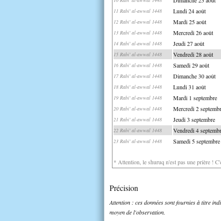
Lundi 24 août
11 Rabi' al-awwal 1448
Mardi 25 août
12 Rabi' al-awwal 1448
Mercredi 26 août
13 Rabi' al-awwal 1448
Jeudi 27 août
14 Rabi' al-awwal 1448
Vendredi 28 août
15 Rabi' al-awwal 1448
Samedi 29 août
16 Rabi' al-awwal 1448
Dimanche 30 août
17 Rabi' al-awwal 1448
Lundi 31 août
18 Rabi' al-awwal 1448
Mardi 1 septembre
19 Rabi' al-awwal 1448
Mercredi 2 septemb
20 Rabi' al-awwal 1448
Jeudi 3 septembre
21 Rabi' al-awwal 1448
Vendredi 4 septemb
22 Rabi' al-awwal 1448
Samedi 5 septembre
23 Rabi' al-awwal 1448
* Attention, le shuruq n'est pas une prière ! C
Précision
Attention : ces données sont fournies à titre in
moyen de l'observation.