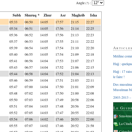
Angle
:
(?)
Subh
Shuruq *
Zhur
Asr
Maghrib
Isha
05:33
06:50
14:05
17:57
21:15
22:27
05:34
06:51
14:05
17:56
21:14
22:25
05:36
06:52
14:05
17:56
21:13
22:23
05:37
06:53
14:05
17:55
21:11
22:22
Article
05:39
06:54
14:05
17:54
21:10
22:20
05:40
06:55
14:05
17:54
21:09
22:18
Médine comme
05:41
06:56
14:04
17:53
21:07
22:17
Hajj : quelq
05:43
06:57
14:04
17:52
21:06
22:15
Hajj : 17 rai
05:44
06:58
14:04
17:52
21:04
22:13
le faire !
05:46
06:59
14:04
17:51
21:03
22:11
Des musulman
05:47
07:00
14:04
17:50
21:01
22:09
Musulman bl
05:48
07:02
14:03
17:50
21:00
22:08
2003-2013 – 
05:50
07:03
14:03
17:49
20:58
22:06
05:51
07:04
14:03
17:48
20:56
22:04
Le Guid
05:52
07:05
14:03
17:47
20:55
22:02
Sms4mus
05:54
07:06
14:02
17:46
20:53
22:00
La Citad
05:55
07:07
14:02
17:46
20:52
21:58
Calendri
05:57
07:08
14:02
17:45
20:50
21:57