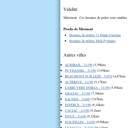
Validité
Miremont : Ces horaires de prière sont valables 
Proche de Miremont
Horaires de prières 31 Haute-Garonne
Horaires de prières Midi-Pyrénées
Autres villes
AURIBAIL - 31190
(3,39km)
PUYDANIEL - 31190
(3,99km)
BEAUMONT SUR LEZE - 31870
(4,87km)
AUTERIVE - 31190
(5,17km)
LABRUYERE DORSA - 31190
(5,95km)
GRAZAC - 31190
(7,36km)
EAUNES - 31600
(7,67km)
ESPERCE - 31190
(8,34km)
CAUJAC - 31190
(9,1km)
ISSUS - 31450
(9,32km)
NOUEILLES - 31450
(9,96km)
LE FAUGA - 31410
(10,11km)