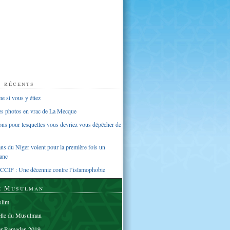
s récents
 si vous y étiez
ues photos en vrac de La Mecque
sons pour lesquelles vous devriez vous dépêcher de
s du Niger voient pour la première fois un
anc
CCIF : Une décennie contre l’islamophobie
e Musulman
lim
elle du Musulman
er Ramadan 2019