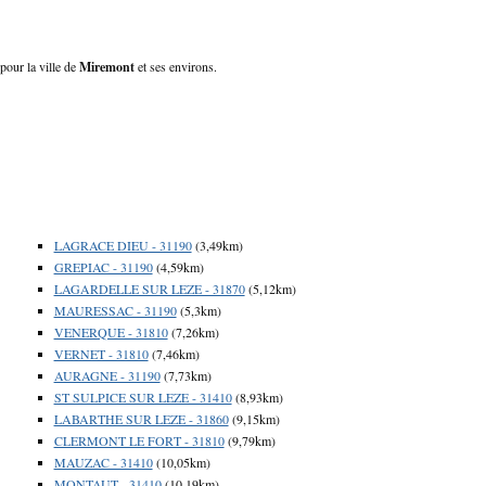
pour la ville de
Miremont
et ses environs.
LAGRACE DIEU - 31190
(3,49km)
GREPIAC - 31190
(4,59km)
LAGARDELLE SUR LEZE - 31870
(5,12km)
MAURESSAC - 31190
(5,3km)
VENERQUE - 31810
(7,26km)
VERNET - 31810
(7,46km)
AURAGNE - 31190
(7,73km)
ST SULPICE SUR LEZE - 31410
(8,93km)
LABARTHE SUR LEZE - 31860
(9,15km)
CLERMONT LE FORT - 31810
(9,79km)
MAUZAC - 31410
(10,05km)
MONTAUT - 31410
(10,19km)