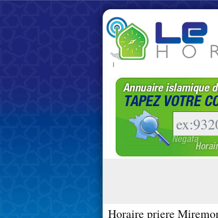
|
Horaire priere Miremo