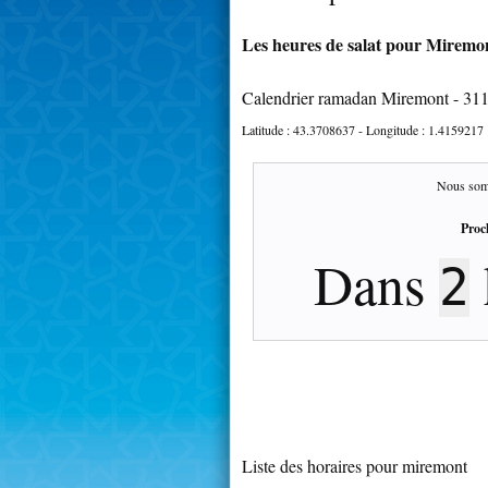
Les heures de salat pour Miremon
Calendrier ramadan Miremont - 31
Latitude :
43.3708637
- Longitude :
1.4159217
Nous som
Proc
Dans
2
Liste des horaires pour miremont