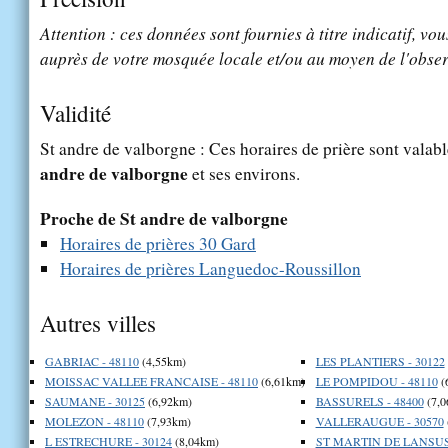
Attention : ces données sont fournies à titre indicatif, vou
auprès de votre mosquée locale et/ou au moyen de l'obser
Validité
St andre de valborgne : Ces horaires de prière sont valabl
andre de valborgne
et ses environs.
Proche de St andre de valborgne
Horaires de prières 30 Gard
Horaires de prières Languedoc-Roussillon
Autres villes
GABRIAC - 48110
(4,55km)
LES PLANTIERS - 30122
MOISSAC VALLEE FRANCAISE - 48110
(6,61km)
LE POMPIDOU - 48110
(
SAUMANE - 30125
(6,92km)
BASSURELS - 48400
(7,0
MOLEZON - 48110
(7,93km)
VALLERAUGUE - 30570
L ESTRECHURE - 30124
(8,04km)
ST MARTIN DE LANSUSC