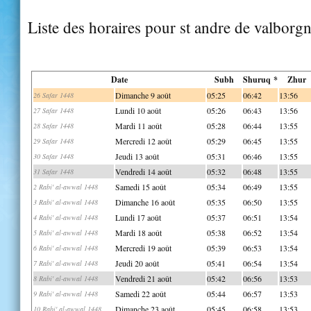
Liste des horaires pour st andre de valborg
Date
Subh
Shuruq *
Zhur
Dimanche 9 août
05:25
06:42
13:56
26 Safar 1448
Lundi 10 août
05:26
06:43
13:56
27 Safar 1448
Mardi 11 août
05:28
06:44
13:55
28 Safar 1448
Mercredi 12 août
05:29
06:45
13:55
29 Safar 1448
Jeudi 13 août
05:31
06:46
13:55
30 Safar 1448
Vendredi 14 août
05:32
06:48
13:55
31 Safar 1448
Samedi 15 août
05:34
06:49
13:55
2 Rabi' al-awwal 1448
Dimanche 16 août
05:35
06:50
13:55
3 Rabi' al-awwal 1448
Lundi 17 août
05:37
06:51
13:54
4 Rabi' al-awwal 1448
Mardi 18 août
05:38
06:52
13:54
5 Rabi' al-awwal 1448
Mercredi 19 août
05:39
06:53
13:54
6 Rabi' al-awwal 1448
Jeudi 20 août
05:41
06:54
13:54
7 Rabi' al-awwal 1448
Vendredi 21 août
05:42
06:56
13:53
8 Rabi' al-awwal 1448
Samedi 22 août
05:44
06:57
13:53
9 Rabi' al-awwal 1448
Dimanche 23 août
05:45
06:58
13:53
10 Rabi' al-awwal 1448