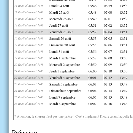
Lundi 24 août
05:46
06:59
13:53
11 Rabi' al-awwal 1448
Mardi 25 août
05:48
07:00
13:52
12 Rabi' al-awwal 1448
Mercredi 26 août
05:49
07:01
13:52
13 Rabi' al-awwal 1448
Jeudi 27 août
05:51
07:02
13:52
14 Rabi' al-awwal 1448
Vendredi 28 août
05:52
07:04
13:51
15 Rabi' al-awwal 1448
Samedi 29 août
05:53
07:05
13:51
16 Rabi' al-awwal 1448
Dimanche 30 août
05:55
07:06
13:51
17 Rabi' al-awwal 1448
Lundi 31 août
05:56
07:07
13:51
18 Rabi' al-awwal 1448
Mardi 1 septembre
05:57
07:08
13:50
19 Rabi' al-awwal 1448
Mercredi 2 septembre
05:59
07:09
13:50
20 Rabi' al-awwal 1448
Jeudi 3 septembre
06:00
07:10
13:50
21 Rabi' al-awwal 1448
Vendredi 4 septembre
06:01
07:12
13:49
22 Rabi' al-awwal 1448
Samedi 5 septembre
06:03
07:13
13:49
23 Rabi' al-awwal 1448
Dimanche 6 septembre
06:04
07:14
13:49
24 Rabi' al-awwal 1448
Lundi 7 septembre
06:05
07:15
13:48
25 Rabi' al-awwal 1448
Mardi 8 septembre
06:07
07:16
13:48
26 Rabi' al-awwal 1448
* Attention, le shuruq n'est pas une prière ! C'est simplement l'heure avant laquelle l
Précision