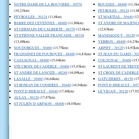
NOTRE DAME DE LA ROUVIERE - 30570
ROUSSES - 48400
(11,1k
(10,21km)
PEYROLES - 30124
(11,6
PEYROLLES - 30124
(11,6km)
ST MARTIAL - 30440
(12
BARRE DES CEVENNES - 48400
(11,86km)
ST ANDRE DE MAJENCO
ST GERMAIN DE CALBERTE - 48370
(12,6km)
(12,63km)
ST ETIENNE VALLEE FRANCAISE - 48330
MANDAGOUT - 30120
(1
(13,48km)
VEBRON - 48400
(14,23k
SOUDORGUES - 30460
(13,75km)
ARPHY - 30120
(14,92km
FRAISSINET DE FOURQUES - 48400
(14,81km)
ST JEAN DU GARD - 30
CASSAGNAS - 48400
(15,04km)
COLOGNAC - 30460
(15,
STE CROIX DE CADERLE - 30460
(15,43km)
ST LAURENT DE TREVES
ST ANDRE DE LANCIZE - 48240
(16,09km)
ST CROIX DE CADERLE 
LASALLE - 30460
(16,64km)
GATUZIERES - 48150
(17
ST ROMAN DE CODIERES - 30440
(16,94km)
PONT D HERAULT - 305
PONT D HERAULT - 30440
(17,48km)
LE VIGAN - 30120
(17,92
AULAS - 30120
(17,87km)
ST JULIEN D ARPAON - 48400
(18,03km)