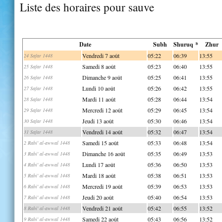
Liste des horaires pour sauve
Date
Subh
Shuruq *
Zhur
Vendredi 7 août
05:22
06:39
13:55
24 Safar 1448
Samedi 8 août
05:23
06:40
13:55
25 Safar 1448
Dimanche 9 août
05:25
06:41
13:55
26 Safar 1448
Lundi 10 août
05:26
06:42
13:55
27 Safar 1448
Mardi 11 août
05:28
06:44
13:54
28 Safar 1448
Mercredi 12 août
05:29
06:45
13:54
29 Safar 1448
Jeudi 13 août
05:30
06:46
13:54
30 Safar 1448
Vendredi 14 août
05:32
06:47
13:54
31 Safar 1448
Samedi 15 août
05:33
06:48
13:54
2 Rabi' al-awwal 1448
Dimanche 16 août
05:35
06:49
13:53
3 Rabi' al-awwal 1448
Lundi 17 août
05:36
06:50
13:53
4 Rabi' al-awwal 1448
Mardi 18 août
05:38
06:51
13:53
5 Rabi' al-awwal 1448
Mercredi 19 août
05:39
06:53
13:53
6 Rabi' al-awwal 1448
Jeudi 20 août
05:40
06:54
13:53
7 Rabi' al-awwal 1448
Vendredi 21 août
05:42
06:55
13:52
8 Rabi' al-awwal 1448
Samedi 22 août
05:43
06:56
13:52
9 Rabi' al-awwal 1448