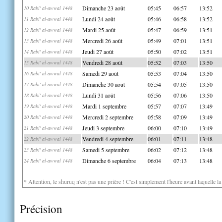
Dimanche 23 août
05:45
06:57
13:52
10 Rabi' al-awwal 1448
Lundi 24 août
05:46
06:58
13:52
11 Rabi' al-awwal 1448
Mardi 25 août
05:47
06:59
13:51
12 Rabi' al-awwal 1448
Mercredi 26 août
05:49
07:01
13:51
13 Rabi' al-awwal 1448
Jeudi 27 août
05:50
07:02
13:51
14 Rabi' al-awwal 1448
Vendredi 28 août
05:52
07:03
13:50
15 Rabi' al-awwal 1448
Samedi 29 août
05:53
07:04
13:50
16 Rabi' al-awwal 1448
Dimanche 30 août
05:54
07:05
13:50
17 Rabi' al-awwal 1448
Lundi 31 août
05:56
07:06
13:50
18 Rabi' al-awwal 1448
Mardi 1 septembre
05:57
07:07
13:49
19 Rabi' al-awwal 1448
Mercredi 2 septembre
05:58
07:09
13:49
20 Rabi' al-awwal 1448
Jeudi 3 septembre
06:00
07:10
13:49
21 Rabi' al-awwal 1448
Vendredi 4 septembre
06:01
07:11
13:48
22 Rabi' al-awwal 1448
Samedi 5 septembre
06:02
07:12
13:48
23 Rabi' al-awwal 1448
Dimanche 6 septembre
06:04
07:13
13:48
24 Rabi' al-awwal 1448
* Attention, le shuruq n'est pas une prière ! C'est simplement l'heure avant laquelle l
Précision