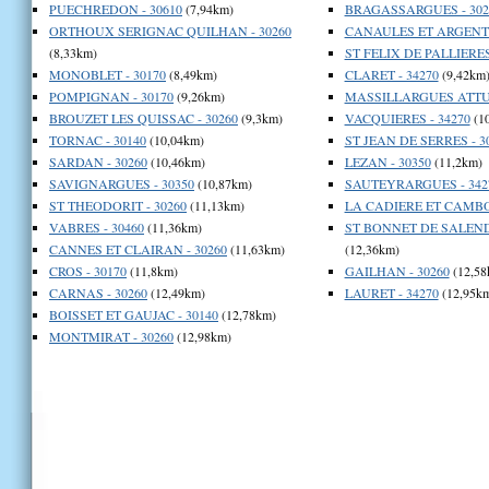
PUECHREDON - 30610
(7,94km)
BRAGASSARGUES - 302
ORTHOUX SERIGNAC QUILHAN - 30260
CANAULES ET ARGENTIE
(8,33km)
ST FELIX DE PALLIERES
MONOBLET - 30170
(8,49km)
CLARET - 34270
(9,42km
POMPIGNAN - 30170
(9,26km)
MASSILLARGUES ATTUE
BROUZET LES QUISSAC - 30260
(9,3km)
VACQUIERES - 34270
(1
TORNAC - 30140
(10,04km)
ST JEAN DE SERRES - 3
SARDAN - 30260
(10,46km)
LEZAN - 30350
(11,2km)
SAVIGNARGUES - 30350
(10,87km)
SAUTEYRARGUES - 342
ST THEODORIT - 30260
(11,13km)
LA CADIERE ET CAMBO 
VABRES - 30460
(11,36km)
ST BONNET DE SALEND
CANNES ET CLAIRAN - 30260
(11,63km)
(12,36km)
CROS - 30170
(11,8km)
GAILHAN - 30260
(12,58
CARNAS - 30260
(12,49km)
LAURET - 34270
(12,95k
BOISSET ET GAUJAC - 30140
(12,78km)
MONTMIRAT - 30260
(12,98km)