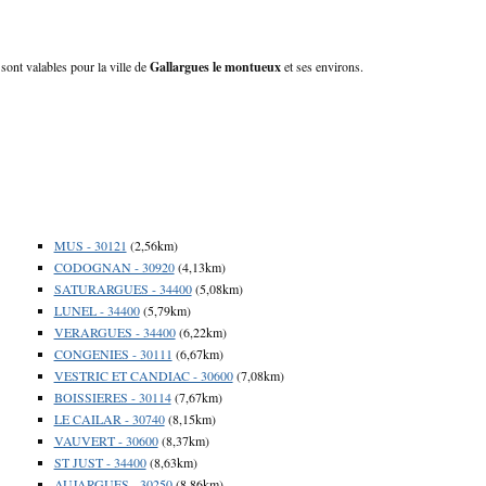
sont valables pour la ville de
Gallargues le montueux
et ses environs.
MUS - 30121
(2,56km)
CODOGNAN - 30920
(4,13km)
SATURARGUES - 34400
(5,08km)
LUNEL - 34400
(5,79km)
VERARGUES - 34400
(6,22km)
CONGENIES - 30111
(6,67km)
VESTRIC ET CANDIAC - 30600
(7,08km)
BOISSIERES - 30114
(7,67km)
LE CAILAR - 30740
(8,15km)
VAUVERT - 30600
(8,37km)
ST JUST - 34400
(8,63km)
AUJARGUES - 30250
(8,86km)