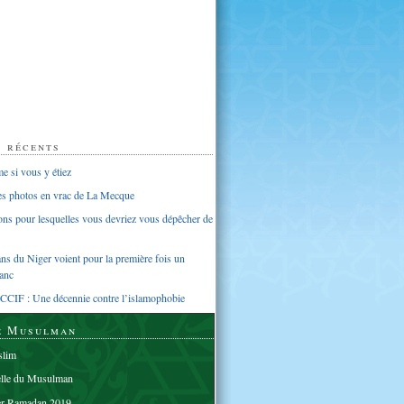
s récents
 si vous y étiez
ues photos en vrac de La Mecque
sons pour lesquelles vous devriez vous dépêcher de
s du Niger voient pour la première fois un
anc
CCIF : Une décennie contre l’islamophobie
e Musulman
lim
elle du Musulman
er Ramadan 2019