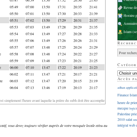
05:49
07:00
13:50
17:31
20:35
21:41
Revue d
05:50
07:01
13:50
17:30
20:33
21:39
Horaire p
05:51
07:02
13:50
17:29
20:31
21:37
Annuaire
05:53
07:03
13:49
17:28
20:29
21:35
Islam
(se
05:54
07:04
13:49
17:27
20:28
21:33
05:55
07:06
13:49
17:26
20:26
21:31
Recherc
05:57
07:07
13:48
17:25
20:24
21:29
e
05:58
07:08
13:48
17:24
20:22
21:27
05:59
07:09
13:48
17:23
20:21
21:25
Catégor
e
06:00
07:10
13:47
17:22
20:19
21:23
06:02
07:11
13:47
17:21
20:17
21:21
Accès p
re
06:03
07:12
13:47
17:20
20:15
21:19
06:04
07:13
13:46
17:19
20:13
21:17
adhan
applicat
Finance Isla
'est simplement l'heure avant laquelle la prière du subh doit être accomplie
heure de prie
mecque
logici
Palestine
prie
2010
salat
sm
intégral
web
dicatif, vous devez toujours vérifier auprès de votre mosquée locale et/ou au