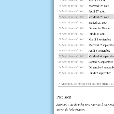
Mercredi 26 août
13 Rabi' al-awwal 1448
Jeudi 27 août
14 Rabi' al-awwal 1448
Vendredi 28 août
15 Rabi' al-awwal 1448
Samedi 29 août
16 Rabi' al-awwal 1448
Dimanche 30 août
17 Rabi' al-awwal 1448
Lundi 31 août
18 Rabi' al-awwal 1448
Mardi 1 septembre
19 Rabi' al-awwal 1448
Mercredi 2 septembr
20 Rabi' al-awwal 1448
Jeudi 3 septembre
21 Rabi' al-awwal 1448
Vendredi 4 septembr
22 Rabi' al-awwal 1448
Samedi 5 septembre
23 Rabi' al-awwal 1448
Dimanche 6 septemb
24 Rabi' al-awwal 1448
Lundi 7 septembre
25 Rabi' al-awwal 1448
* Attention, le shuruq n'est pas une prière ! C
Précision
Attention : ces données sont fournies à titre in
moyen de l'observation.