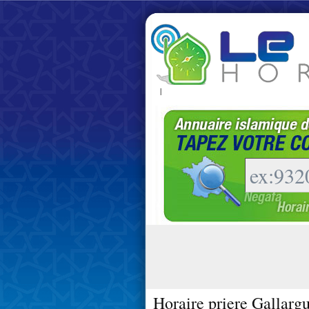
|
Horaire priere Gallarg