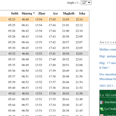
Angle
:
(?)
Subh
Shuruq *
Zhur
Asr
Maghrib
Isha
05:23
06:40
13:54
17:45
21:03
22:14
05:25
06:41
13:54
17:44
21:01
22:12
05:26
06:42
13:54
17:44
21:00
22:10
05:28
06:43
13:54
17:43
20:58
22:09
Article
05:29
06:44
13:53
17:42
20:57
22:07
05:30
06:45
13:53
17:42
20:55
22:05
Médine comme
05:32
06:46
13:53
17:41
20:54
22:03
Hajj : quelq
05:33
06:48
13:53
17:40
20:52
22:01
Hajj : 17 rai
05:35
06:49
13:53
17:40
20:51
22:00
le faire !
05:36
06:50
13:52
17:39
20:49
21:58
Des musulman
05:37
06:51
13:52
17:38
20:48
21:56
Musulman bl
05:39
06:52
13:52
17:37
20:46
21:54
2003-2013 – 
05:40
06:53
13:52
17:36
20:44
21:52
05:42
06:54
13:51
17:36
20:43
21:50
Le Guid
05:43
06:55
13:51
17:35
20:41
21:48
Sms4mus
05:44
06:57
13:51
17:34
20:40
21:47
La Citad
05:46
06:58
13:51
17:33
20:38
21:45
Calendri
05:47
06:59
13:50
17:32
20:36
21:43