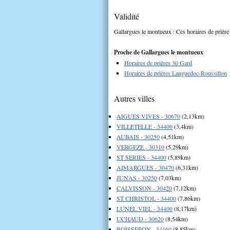
Validité
Gallargues le montueux : Ces horaires de prière 
Proche de Gallargues le montueux
Horaires de prières 30 Gard
Horaires de prières Languedoc-Roussillon
Autres villes
AIGUES VIVES - 30670
(2,13km)
VILLETELLE - 34400
(3,4km)
AUBAIS - 30250
(4,51km)
VERGEZE - 30310
(5,29km)
ST SERIES - 34400
(5,89km)
AIMARGUES - 30470
(6,31km)
JUNAS - 30250
(7,03km)
CALVISSON - 30420
(7,12km)
ST CHRISTOL - 34400
(7,86km)
LUNEL VIEL - 34400
(8,17km)
UCHAUD - 30620
(8,54km)
BOISSERON - 34160
(8,85km)