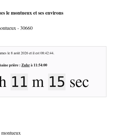
es le montueux et ses environs
montueux - 30660
mes le
8 août 2026
et il est
08:42:45
.
haine prière :
Zuhr
à
11:54:00
h
m
sec
11
14
le montueux