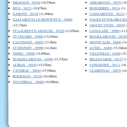
MILHAUD - 30540
(10,25km)
AIMARGUES - 30470
(10
MUS - 30121
(10,87km)
BOISSIERES - 30114
(11,
GARONS - 30128
(11,49km)
CAISSARGUES - 30132
(
GALLARGUES LE MONTUEUX - 30660
NAGES ET SOLORGUES -
(12,17km)
AIGUES VIVES - 30670
(
ST LAURENT D AIGOUZE - 30220
(12,65km)
LANGLADE - 30980
(13,
ST CESAIRE - 30900
(13,01km)
BOUILLARGUES - 30230
CALVISSON - 30420
(13,4km)
MONTCALM - 30600
(14
ST DIONIZY - 30980
(14,1km)
LUNEL - 34400
(15,34km)
NIMES - 30900
(14,89km)
VILLETELLE - 34400
(15
MARSILLARGUES - 34590
(15,37km)
BELLEGARDE - 30127
(1
AUBAIS - 30250
(15,47km)
CONGENIES - 30111
(16
CAVEIRAC - 30820
(15,94km)
CLARENSAC - 30870
(16
RODILHAN - 30230
(16,48km)
SYLVEREAL - 30600
(16,98km)