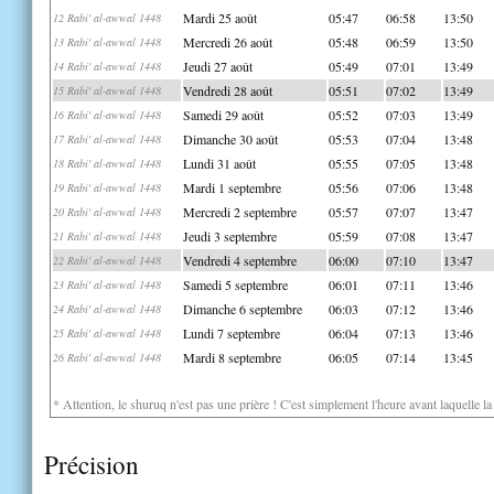
Mardi 25 août
05:47
06:58
13:50
12 Rabi' al-awwal 1448
Mercredi 26 août
05:48
06:59
13:50
13 Rabi' al-awwal 1448
Jeudi 27 août
05:49
07:01
13:49
14 Rabi' al-awwal 1448
Vendredi 28 août
05:51
07:02
13:49
15 Rabi' al-awwal 1448
Samedi 29 août
05:52
07:03
13:49
16 Rabi' al-awwal 1448
Dimanche 30 août
05:53
07:04
13:48
17 Rabi' al-awwal 1448
Lundi 31 août
05:55
07:05
13:48
18 Rabi' al-awwal 1448
Mardi 1 septembre
05:56
07:06
13:48
19 Rabi' al-awwal 1448
Mercredi 2 septembre
05:57
07:07
13:47
20 Rabi' al-awwal 1448
Jeudi 3 septembre
05:59
07:08
13:47
21 Rabi' al-awwal 1448
Vendredi 4 septembre
06:00
07:10
13:47
22 Rabi' al-awwal 1448
Samedi 5 septembre
06:01
07:11
13:46
23 Rabi' al-awwal 1448
Dimanche 6 septembre
06:03
07:12
13:46
24 Rabi' al-awwal 1448
Lundi 7 septembre
06:04
07:13
13:46
25 Rabi' al-awwal 1448
Mardi 8 septembre
06:05
07:14
13:45
26 Rabi' al-awwal 1448
* Attention, le shuruq n'est pas une prière ! C'est simplement l'heure avant laquelle l
Précision