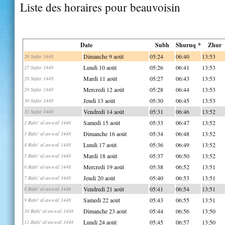
Liste des horaires pour beauvoisin
Date
Subh
Shuruq *
Zhur
Dimanche 9 août
05:24
06:40
13:53
26 Safar 1448
Lundi 10 août
05:26
06:41
13:53
27 Safar 1448
Mardi 11 août
05:27
06:43
13:53
28 Safar 1448
Mercredi 12 août
05:28
06:44
13:53
29 Safar 1448
Jeudi 13 août
05:30
06:45
13:53
30 Safar 1448
Vendredi 14 août
05:31
06:46
13:52
31 Safar 1448
Samedi 15 août
05:33
06:47
13:52
2 Rabi' al-awwal 1448
Dimanche 16 août
05:34
06:48
13:52
3 Rabi' al-awwal 1448
Lundi 17 août
05:36
06:49
13:52
4 Rabi' al-awwal 1448
Mardi 18 août
05:37
06:50
13:52
5 Rabi' al-awwal 1448
Mercredi 19 août
05:38
06:52
13:51
6 Rabi' al-awwal 1448
Jeudi 20 août
05:40
06:53
13:51
7 Rabi' al-awwal 1448
Vendredi 21 août
05:41
06:54
13:51
8 Rabi' al-awwal 1448
Samedi 22 août
05:43
06:55
13:51
9 Rabi' al-awwal 1448
Dimanche 23 août
05:44
06:56
13:50
10 Rabi' al-awwal 1448
Lundi 24 août
05:45
06:57
13:50
11 Rabi' al-awwal 1448