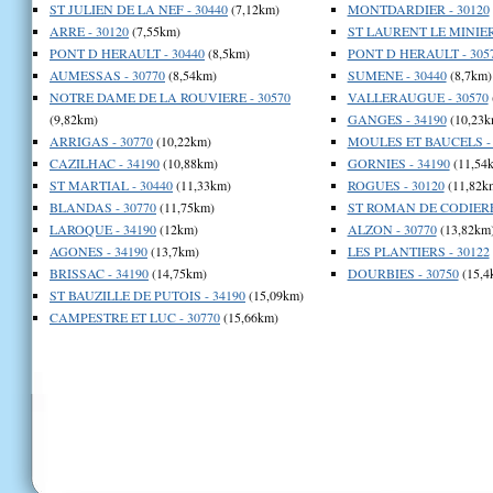
ST JULIEN DE LA NEF - 30440
(7,12km)
MONTDARDIER - 30120
ARRE - 30120
(7,55km)
ST LAURENT LE MINIER 
PONT D HERAULT - 30440
(8,5km)
PONT D HERAULT - 305
AUMESSAS - 30770
(8,54km)
SUMENE - 30440
(8,7km)
NOTRE DAME DE LA ROUVIERE - 30570
VALLERAUGUE - 30570
(9,82km)
GANGES - 34190
(10,23k
ARRIGAS - 30770
(10,22km)
MOULES ET BAUCELS - 
CAZILHAC - 34190
(10,88km)
GORNIES - 34190
(11,54
ST MARTIAL - 30440
(11,33km)
ROGUES - 30120
(11,82k
BLANDAS - 30770
(11,75km)
ST ROMAN DE CODIERES
LAROQUE - 34190
(12km)
ALZON - 30770
(13,82km
AGONES - 34190
(13,7km)
LES PLANTIERS - 30122
BRISSAC - 34190
(14,75km)
DOURBIES - 30750
(15,4
ST BAUZILLE DE PUTOIS - 34190
(15,09km)
CAMPESTRE ET LUC - 30770
(15,66km)