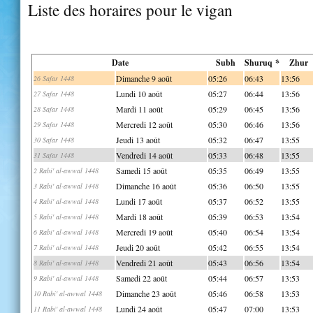
Liste des horaires pour le vigan
Date
Subh
Shuruq *
Zhur
Dimanche 9 août
05:26
06:43
13:56
26 Safar 1448
Lundi 10 août
05:27
06:44
13:56
27 Safar 1448
Mardi 11 août
05:29
06:45
13:56
28 Safar 1448
Mercredi 12 août
05:30
06:46
13:56
29 Safar 1448
Jeudi 13 août
05:32
06:47
13:55
30 Safar 1448
Vendredi 14 août
05:33
06:48
13:55
31 Safar 1448
Samedi 15 août
05:35
06:49
13:55
2 Rabi' al-awwal 1448
Dimanche 16 août
05:36
06:50
13:55
3 Rabi' al-awwal 1448
Lundi 17 août
05:37
06:52
13:55
4 Rabi' al-awwal 1448
Mardi 18 août
05:39
06:53
13:54
5 Rabi' al-awwal 1448
Mercredi 19 août
05:40
06:54
13:54
6 Rabi' al-awwal 1448
Jeudi 20 août
05:42
06:55
13:54
7 Rabi' al-awwal 1448
Vendredi 21 août
05:43
06:56
13:54
8 Rabi' al-awwal 1448
Samedi 22 août
05:44
06:57
13:53
9 Rabi' al-awwal 1448
Dimanche 23 août
05:46
06:58
13:53
10 Rabi' al-awwal 1448
Lundi 24 août
05:47
07:00
13:53
11 Rabi' al-awwal 1448