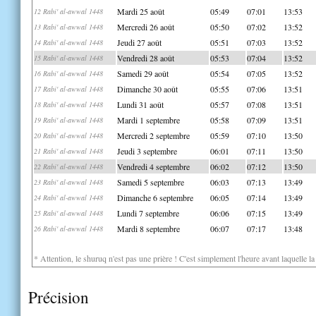
Mardi 25 août
05:49
07:01
13:53
12 Rabi' al-awwal 1448
Mercredi 26 août
05:50
07:02
13:52
13 Rabi' al-awwal 1448
Jeudi 27 août
05:51
07:03
13:52
14 Rabi' al-awwal 1448
Vendredi 28 août
05:53
07:04
13:52
15 Rabi' al-awwal 1448
Samedi 29 août
05:54
07:05
13:52
16 Rabi' al-awwal 1448
Dimanche 30 août
05:55
07:06
13:51
17 Rabi' al-awwal 1448
Lundi 31 août
05:57
07:08
13:51
18 Rabi' al-awwal 1448
Mardi 1 septembre
05:58
07:09
13:51
19 Rabi' al-awwal 1448
Mercredi 2 septembre
05:59
07:10
13:50
20 Rabi' al-awwal 1448
Jeudi 3 septembre
06:01
07:11
13:50
21 Rabi' al-awwal 1448
Vendredi 4 septembre
06:02
07:12
13:50
22 Rabi' al-awwal 1448
Samedi 5 septembre
06:03
07:13
13:49
23 Rabi' al-awwal 1448
Dimanche 6 septembre
06:05
07:14
13:49
24 Rabi' al-awwal 1448
Lundi 7 septembre
06:06
07:15
13:49
25 Rabi' al-awwal 1448
Mardi 8 septembre
06:07
07:17
13:48
26 Rabi' al-awwal 1448
* Attention, le shuruq n'est pas une prière ! C'est simplement l'heure avant laquelle l
Précision