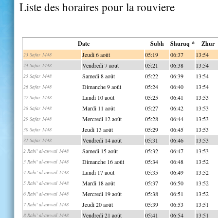
Liste des horaires pour la rouviere
Date
Subh
Shuruq *
Zhur
Jeudi 6 août
05:19
06:37
13:54
23 Safar 1448
Vendredi 7 août
05:21
06:38
13:54
24 Safar 1448
Samedi 8 août
05:22
06:39
13:54
25 Safar 1448
Dimanche 9 août
05:24
06:40
13:54
26 Safar 1448
Lundi 10 août
05:25
06:41
13:53
27 Safar 1448
Mardi 11 août
05:27
06:42
13:53
28 Safar 1448
Mercredi 12 août
05:28
06:44
13:53
29 Safar 1448
Jeudi 13 août
05:29
06:45
13:53
30 Safar 1448
Vendredi 14 août
05:31
06:46
13:53
31 Safar 1448
Samedi 15 août
05:32
06:47
13:53
2 Rabi' al-awwal 1448
Dimanche 16 août
05:34
06:48
13:52
3 Rabi' al-awwal 1448
Lundi 17 août
05:35
06:49
13:52
4 Rabi' al-awwal 1448
Mardi 18 août
05:37
06:50
13:52
5 Rabi' al-awwal 1448
Mercredi 19 août
05:38
06:51
13:52
6 Rabi' al-awwal 1448
Jeudi 20 août
05:39
06:53
13:51
7 Rabi' al-awwal 1448
Vendredi 21 août
05:41
06:54
13:51
8 Rabi' al-awwal 1448