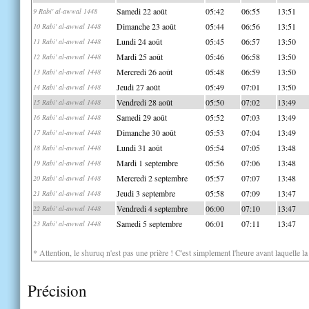
Samedi 22 août
05:42
06:55
13:51
9 Rabi' al-awwal 1448
Dimanche 23 août
05:44
06:56
13:51
10 Rabi' al-awwal 1448
Lundi 24 août
05:45
06:57
13:50
11 Rabi' al-awwal 1448
Mardi 25 août
05:46
06:58
13:50
12 Rabi' al-awwal 1448
Mercredi 26 août
05:48
06:59
13:50
13 Rabi' al-awwal 1448
Jeudi 27 août
05:49
07:01
13:50
14 Rabi' al-awwal 1448
Vendredi 28 août
05:50
07:02
13:49
15 Rabi' al-awwal 1448
Samedi 29 août
05:52
07:03
13:49
16 Rabi' al-awwal 1448
Dimanche 30 août
05:53
07:04
13:49
17 Rabi' al-awwal 1448
Lundi 31 août
05:54
07:05
13:48
18 Rabi' al-awwal 1448
Mardi 1 septembre
05:56
07:06
13:48
19 Rabi' al-awwal 1448
Mercredi 2 septembre
05:57
07:07
13:48
20 Rabi' al-awwal 1448
Jeudi 3 septembre
05:58
07:09
13:47
21 Rabi' al-awwal 1448
Vendredi 4 septembre
06:00
07:10
13:47
22 Rabi' al-awwal 1448
Samedi 5 septembre
06:01
07:11
13:47
23 Rabi' al-awwal 1448
* Attention, le shuruq n'est pas une prière ! C'est simplement l'heure avant laquelle l
Précision