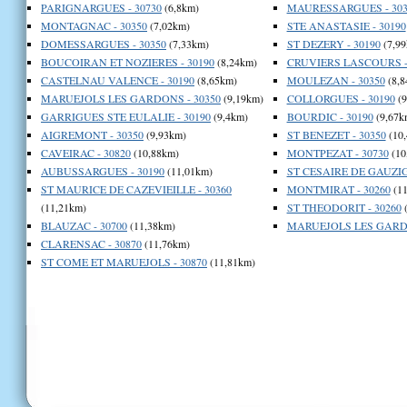
PARIGNARGUES - 30730
(6,8km)
MAURESSARGUES - 303
MONTAGNAC - 30350
(7,02km)
STE ANASTASIE - 30190
DOMESSARGUES - 30350
(7,33km)
ST DEZERY - 30190
(7,99
BOUCOIRAN ET NOZIERES - 30190
(8,24km)
CRUVIERS LASCOURS -
CASTELNAU VALENCE - 30190
(8,65km)
MOULEZAN - 30350
(8,8
MARUEJOLS LES GARDONS - 30350
(9,19km)
COLLORGUES - 30190
(9
GARRIGUES STE EULALIE - 30190
(9,4km)
BOURDIC - 30190
(9,67k
AIGREMONT - 30350
(9,93km)
ST BENEZET - 30350
(10
CAVEIRAC - 30820
(10,88km)
MONTPEZAT - 30730
(10
AUBUSSARGUES - 30190
(11,01km)
ST CESAIRE DE GAUZIG
ST MAURICE DE CAZEVIEILLE - 30360
MONTMIRAT - 30260
(11
(11,21km)
ST THEODORIT - 30260
(
BLAUZAC - 30700
(11,38km)
MARUEJOLS LES GARDO
CLARENSAC - 30870
(11,76km)
ST COME ET MARUEJOLS - 30870
(11,81km)