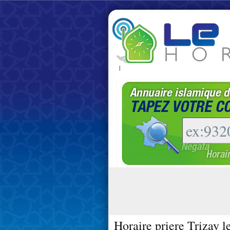
|
Horaire priere Trizay l