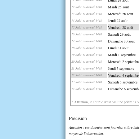
Mardi 25 août
12 Rabi' al-awwal 1448
Mercredi 26 août
13 Rabi' al-awwal 1448
Jeudi 27 août
14 Rabi' al-awwal 1448
Vendredi 28 août
15 Rabi' al-awwal 1448
Samedi 29 août
16 Rabi' al-awwal 1448
Dimanche 30 août
17 Rabi' al-awwal 1448
Lundi 31 août
18 Rabi' al-awwal 1448
Mardi 1 septembre
19 Rabi' al-awwal 1448
Mercredi 2 septembr
20 Rabi' al-awwal 1448
Jeudi 3 septembre
21 Rabi' al-awwal 1448
Vendredi 4 septembr
22 Rabi' al-awwal 1448
Samedi 5 septembre
23 Rabi' al-awwal 1448
Dimanche 6 septemb
24 Rabi' al-awwal 1448
* Attention, le shuruq n'est pas une prière ! C
Précision
Attention : ces données sont fournies à titre in
moyen de l'observation.