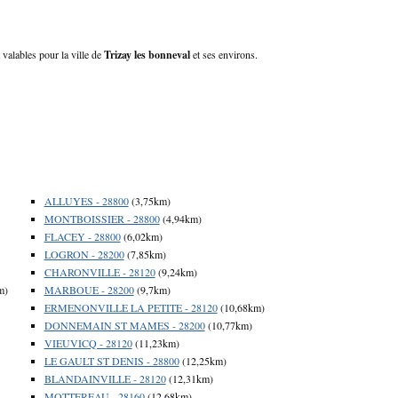
 valables pour la ville de
Trizay les bonneval
et ses environs.
ALLUYES - 28800
(3,75km)
MONTBOISSIER - 28800
(4,94km)
FLACEY - 28800
(6,02km)
LOGRON - 28200
(7,85km)
CHARONVILLE - 28120
(9,24km)
m)
MARBOUE - 28200
(9,7km)
ERMENONVILLE LA PETITE - 28120
(10,68km)
DONNEMAIN ST MAMES - 28200
(10,77km)
VIEUVICQ - 28120
(11,23km)
LE GAULT ST DENIS - 28800
(12,25km)
BLANDAINVILLE - 28120
(12,31km)
MOTTEREAU - 28160
(12,68km)