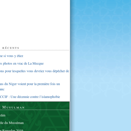
s récents
 si vous y étiez
ues photos en vrac de La Mecque
sons pour lesquelles vous devriez vous dépêcher de
s du Niger voient pour la première fois un
anc
CCIF : Une décennie contre l’islamophobie
e Musulman
lim
elle du Musulman
er Ramadan 2019