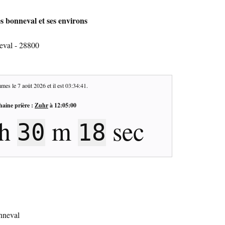
es bonneval et ses environs
eval - 28800
mes le
7 août 2026
et il est
03:34:42
.
haine prière :
Zuhr
à
12:05:00
h
m
sec
30
17
onneval