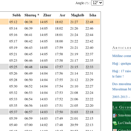
Angle
:
(?)
Subh
Shuruq *
Zhur
Asr
Maghrib
Isha
05:12
06:38
14:05
18:02
21:27
22:48
05:14
06:39
14:05
18:02
21:26
22:46
05:16
06:41
14:05
18:01
21:24
22:44
05:17
06:42
14:05
18:00
21:22
22:42
Article
05:19
06:43
14:05
17:59
21:21
22:40
05:21
06:45
14:05
17:58
21:19
22:37
Médine comme
05:23
06:46
14:05
17:58
21:17
22:35
Hajj : quelq
05:25
06:48
14:04
17:57
21:15
22:33
Hajj : 17 rai
05:26
06:49
14:04
17:56
21:14
22:31
le faire !
05:28
06:50
14:04
17:55
21:12
22:29
Des musulman
05:30
06:52
14:04
17:54
21:10
22:27
Musulman bl
05:32
06:53
14:04
17:53
21:08
22:24
2003-2013 – 
05:33
06:54
14:03
17:52
21:06
22:22
05:35
06:56
14:03
17:51
21:05
22:20
Le Guid
05:37
06:57
14:03
17:50
21:03
22:18
Sms4mus
05:39
06:59
14:03
17:49
21:01
22:15
La Citad
05:40
07:00
14:02
17:48
20:59
22:13
Calendri
05:42
07:01
14:02
17:47
20:57
22:11