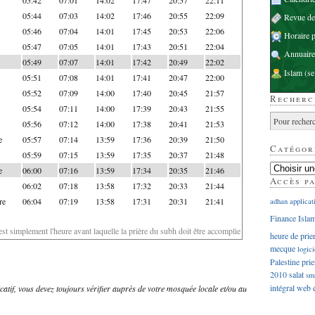
05:44
07:03
14:02
17:46
20:55
22:09
Revue d
05:46
07:04
14:01
17:45
20:53
22:06
Horaire p
05:47
07:05
14:01
17:43
20:51
22:04
Annuaire
05:49
07:07
14:01
17:42
20:49
22:02
Islam
(se
05:51
07:08
14:01
17:41
20:47
22:00
05:52
07:09
14:00
17:40
20:45
21:57
Recherc
05:54
07:11
14:00
17:39
20:43
21:55
05:56
07:12
14:00
17:38
20:41
21:53
e
05:57
07:14
13:59
17:36
20:39
21:50
Catégor
05:59
07:15
13:59
17:35
20:37
21:48
e
06:00
07:16
13:59
17:34
20:35
21:46
Accès p
06:02
07:18
13:58
17:32
20:33
21:44
re
06:04
07:19
13:58
17:31
20:31
21:41
adhan
applicat
Finance Isla
'est simplement l'heure avant laquelle la prière du subh doit être accomplie
heure de prie
mecque
logici
Palestine
prie
2010
salat
sm
intégral
web
dicatif, vous devez toujours vérifier auprès de votre mosquée locale et/ou au