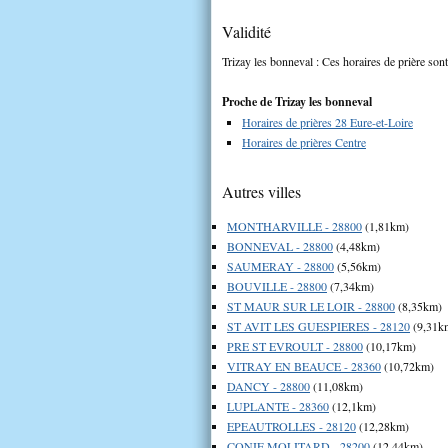
Validité
Trizay les bonneval : Ces horaires de prière sont
Proche de Trizay les bonneval
Horaires de prières 28 Eure-et-Loire
Horaires de prières Centre
Autres villes
MONTHARVILLE - 28800
(1,81km)
BONNEVAL - 28800
(4,48km)
SAUMERAY - 28800
(5,56km)
BOUVILLE - 28800
(7,34km)
ST MAUR SUR LE LOIR - 28800
(8,35km)
ST AVIT LES GUESPIERES - 28120
(9,31k
PRE ST EVROULT - 28800
(10,17km)
VITRAY EN BEAUCE - 28360
(10,72km)
DANCY - 28800
(11,08km)
LUPLANTE - 28360
(12,1km)
EPEAUTROLLES - 28120
(12,28km)
CONIE MOLITARD - 28200
(12,44km)