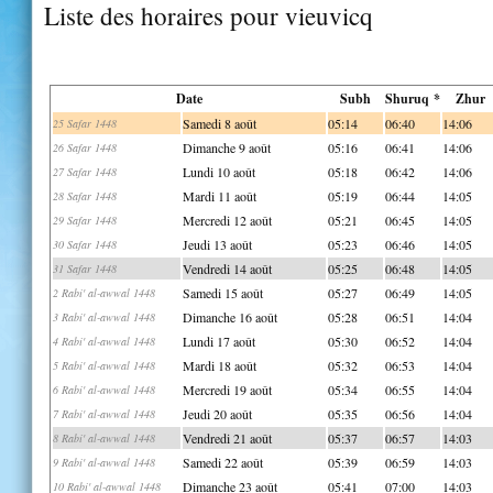
Liste des horaires pour vieuvicq
Date
Subh
Shuruq *
Zhur
Samedi 8 août
05:14
06:40
14:06
25 Safar 1448
Dimanche 9 août
05:16
06:41
14:06
26 Safar 1448
Lundi 10 août
05:18
06:42
14:06
27 Safar 1448
Mardi 11 août
05:19
06:44
14:05
28 Safar 1448
Mercredi 12 août
05:21
06:45
14:05
29 Safar 1448
Jeudi 13 août
05:23
06:46
14:05
30 Safar 1448
Vendredi 14 août
05:25
06:48
14:05
31 Safar 1448
Samedi 15 août
05:27
06:49
14:05
2 Rabi' al-awwal 1448
Dimanche 16 août
05:28
06:51
14:04
3 Rabi' al-awwal 1448
Lundi 17 août
05:30
06:52
14:04
4 Rabi' al-awwal 1448
Mardi 18 août
05:32
06:53
14:04
5 Rabi' al-awwal 1448
Mercredi 19 août
05:34
06:55
14:04
6 Rabi' al-awwal 1448
Jeudi 20 août
05:35
06:56
14:04
7 Rabi' al-awwal 1448
Vendredi 21 août
05:37
06:57
14:03
8 Rabi' al-awwal 1448
Samedi 22 août
05:39
06:59
14:03
9 Rabi' al-awwal 1448
Dimanche 23 août
05:41
07:00
14:03
10 Rabi' al-awwal 1448