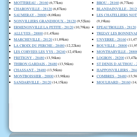
MOTTEREAU - 28160
(6,77km)
BROU - 28160
(6,77km)
CHARONVILLE - 28120
(6,87km)
BLANDAINVILLE - 2812
SAUMERAY - 28800
(8,08km)
LES CHATELLIERS NOTR
NONVILLIERS GRANDHOUX - 28120
(9,52km)
(9,19km)
ERMENONVILLE LA PETITE - 28120
(10,79km)
EPEAUTROLLES - 28120
ALLUYES - 28800
(11,45km)
TRIZAY LES BONNEVAL 
MARCHEVILLE - 28120
(11,89km)
UNVERRE - 28160
(11,47
LA CROIX DU PERCHE - 28480
(12,22km)
BOUVILLE - 28800
(11,9
LES CORVEES LES YYS - 28240
(12,45km)
MONTHARVILLE - 2880
FRETIGNY - 28480
(13,56km)
LOGRON - 28200
(13,47k
THIRON GARDAIS - 28480
(13,56km)
ST DENIS D AUTHOU - 
CHASSANT - 28480
(13,56km)
HAPPONVILLIERS - 284
MONTBOISSIER - 28800
(13,98km)
COMBRES - 28480
(13,5
SANDARVILLE - 28120
(14,15km)
MOULHARD - 28160
(14