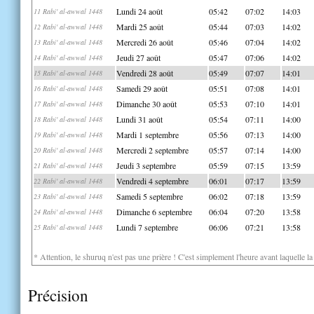
Lundi 24 août
05:42
07:02
14:03
11 Rabi' al-awwal 1448
Mardi 25 août
05:44
07:03
14:02
12 Rabi' al-awwal 1448
Mercredi 26 août
05:46
07:04
14:02
13 Rabi' al-awwal 1448
Jeudi 27 août
05:47
07:06
14:02
14 Rabi' al-awwal 1448
Vendredi 28 août
05:49
07:07
14:01
15 Rabi' al-awwal 1448
Samedi 29 août
05:51
07:08
14:01
16 Rabi' al-awwal 1448
Dimanche 30 août
05:53
07:10
14:01
17 Rabi' al-awwal 1448
Lundi 31 août
05:54
07:11
14:00
18 Rabi' al-awwal 1448
Mardi 1 septembre
05:56
07:13
14:00
19 Rabi' al-awwal 1448
Mercredi 2 septembre
05:57
07:14
14:00
20 Rabi' al-awwal 1448
Jeudi 3 septembre
05:59
07:15
13:59
21 Rabi' al-awwal 1448
Vendredi 4 septembre
06:01
07:17
13:59
22 Rabi' al-awwal 1448
Samedi 5 septembre
06:02
07:18
13:59
23 Rabi' al-awwal 1448
Dimanche 6 septembre
06:04
07:20
13:58
24 Rabi' al-awwal 1448
Lundi 7 septembre
06:06
07:21
13:58
25 Rabi' al-awwal 1448
* Attention, le shuruq n'est pas une prière ! C'est simplement l'heure avant laquelle l
Précision