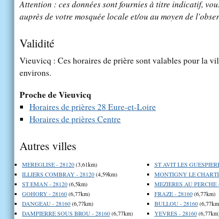
Attention : ces données sont fournies à titre indicatif, vou
auprès de votre mosquée locale et/ou au moyen de l'obser
Validité
Vieuvicq : Ces horaires de prière sont valables pour la vi
environs.
Proche de Vieuvicq
Horaires de prières 28 Eure-et-Loire
Horaires de prières Centre
Autres villes
MEREGLISE - 28120
(3,61km)
ST AVIT LES GUESPIERE
ILLIERS COMBRAY - 28120
(4,59km)
MONTIGNY LE CHARTIF
ST EMAN - 28120
(6,5km)
MEZIERES AU PERCHE -
GOHORY - 28160
(6,77km)
FRAZE - 28160
(6,77km)
DANGEAU - 28160
(6,77km)
BULLOU - 28160
(6,77km
DAMPIERRE SOUS BROU - 28160
(6,77km)
YEVRES - 28160
(6,77km