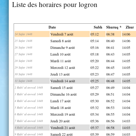
Liste des horaires pour logron
Date
Subh
Shuruq *
Zhur
Vendredi 7 août
05:12
06:38
14:06
24 Safar 1448
Samedi 8 août
05:14
06:40
14:06
25 Safar 1448
Dimanche 9 août
05:16
06:41
14:05
26 Safar 1448
Lundi 10 août
05:18
06:43
14:05
27 Safar 1448
Mardi 11 août
05:20
06:44
14:05
28 Safar 1448
Mercredi 12 août
05:22
06:45
14:05
29 Safar 1448
Jeudi 13 août
05:23
06:47
14:05
30 Safar 1448
Vendredi 14 août
05:25
06:48
14:05
31 Safar 1448
Samedi 15 août
05:27
06:49
14:04
2 Rabi' al-awwal 1448
Dimanche 16 août
05:29
06:51
14:04
3 Rabi' al-awwal 1448
Lundi 17 août
05:30
06:52
14:04
4 Rabi' al-awwal 1448
Mardi 18 août
05:32
06:53
14:04
5 Rabi' al-awwal 1448
Mercredi 19 août
05:34
06:55
14:04
6 Rabi' al-awwal 1448
Jeudi 20 août
05:36
06:56
14:03
7 Rabi' al-awwal 1448
Vendredi 21 août
05:37
06:58
14:03
8 Rabi' al-awwal 1448
Samedi 22 août
05:39
06:59
14:03
9 Rabi' al-awwal 1448