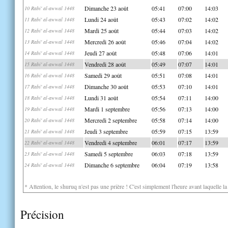
Dimanche 23 août
05:41
07:00
14:03
10 Rabi' al-awwal 1448
Lundi 24 août
05:43
07:02
14:02
11 Rabi' al-awwal 1448
Mardi 25 août
05:44
07:03
14:02
12 Rabi' al-awwal 1448
Mercredi 26 août
05:46
07:04
14:02
13 Rabi' al-awwal 1448
Jeudi 27 août
05:48
07:06
14:01
14 Rabi' al-awwal 1448
Vendredi 28 août
05:49
07:07
14:01
15 Rabi' al-awwal 1448
Samedi 29 août
05:51
07:08
14:01
16 Rabi' al-awwal 1448
Dimanche 30 août
05:53
07:10
14:01
17 Rabi' al-awwal 1448
Lundi 31 août
05:54
07:11
14:00
18 Rabi' al-awwal 1448
Mardi 1 septembre
05:56
07:13
14:00
19 Rabi' al-awwal 1448
Mercredi 2 septembre
05:58
07:14
14:00
20 Rabi' al-awwal 1448
Jeudi 3 septembre
05:59
07:15
13:59
21 Rabi' al-awwal 1448
Vendredi 4 septembre
06:01
07:17
13:59
22 Rabi' al-awwal 1448
Samedi 5 septembre
06:03
07:18
13:59
23 Rabi' al-awwal 1448
Dimanche 6 septembre
06:04
07:19
13:58
24 Rabi' al-awwal 1448
* Attention, le shuruq n'est pas une prière ! C'est simplement l'heure avant laquelle l
Précision