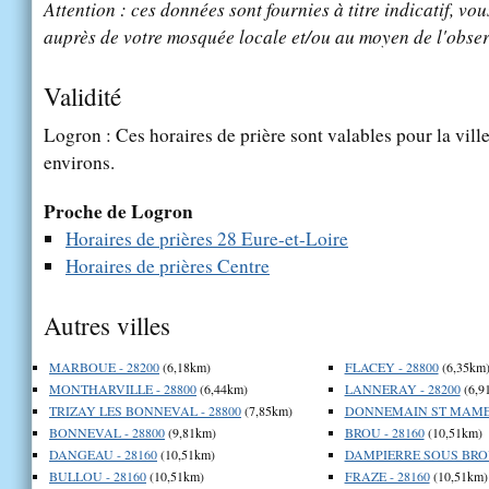
Attention : ces données sont fournies à titre indicatif, vou
auprès de votre mosquée locale et/ou au moyen de l'obser
Validité
Logron : Ces horaires de prière sont valables pour la vill
environs.
Proche de Logron
Horaires de prières 28 Eure-et-Loire
Horaires de prières Centre
Autres villes
MARBOUE - 28200
(6,18km)
FLACEY - 28800
(6,35km
MONTHARVILLE - 28800
(6,44km)
LANNERAY - 28200
(6,9
TRIZAY LES BONNEVAL - 28800
(7,85km)
DONNEMAIN ST MAMES 
BONNEVAL - 28800
(9,81km)
BROU - 28160
(10,51km)
DANGEAU - 28160
(10,51km)
DAMPIERRE SOUS BROU
BULLOU - 28160
(10,51km)
FRAZE - 28160
(10,51km)