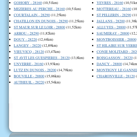
GOHORY - 28160
(10,51km)
YEVRES - 28160
(10,51k
MEZIERES AU PERCHE - 28160
(10,51km)
MOTTEREAU - 28160
(10
COURTALAIN - 28290
(11,25km)
ST PELLERIN - 28290
(11
CHATILLON EN DUNOIS - 28290
(11,25km)
JALLANS - 28200
(11,38
ST MAUR SUR LE LOIR - 28800
(11,52km)
ALLUYES - 28800
(11,57
ARROU - 28290
(11,82km)
SAUMERAY - 28800
(12,
DOUY - 28220
(12,44km)
MONTBOISSIER - 28800
LANGEY - 28220
(12,89km)
ST HILAIRE SUR YERRE 
VIEUVICQ - 28120
(13,47km)
CONIE MOLITARD - 282
ST AVIT LES GUESPIERES - 28120
(13,8km)
BOISGASSON - 28220
(1
UNVERRE - 28160
(13,93km)
DANCY - 28800
(14,74km
LUTZ EN DUNOIS - 28200
(14,79km)
MONTIGNY LE GANNELO
BOUVILLE - 28800
(15,06km)
CHARONVILLE - 28120
(
AUTHEUIL - 28220
(15,54km)