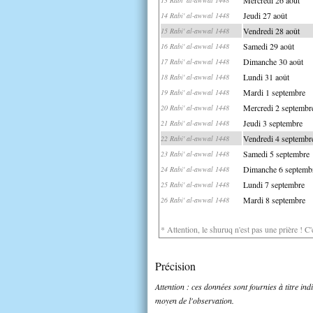
Jeudi 27 août
14 Rabi' al-awwal 1448
Vendredi 28 août
15 Rabi' al-awwal 1448
Samedi 29 août
16 Rabi' al-awwal 1448
Dimanche 30 août
17 Rabi' al-awwal 1448
Lundi 31 août
18 Rabi' al-awwal 1448
Mardi 1 septembre
19 Rabi' al-awwal 1448
Mercredi 2 septembr
20 Rabi' al-awwal 1448
Jeudi 3 septembre
21 Rabi' al-awwal 1448
Vendredi 4 septembr
22 Rabi' al-awwal 1448
Samedi 5 septembre
23 Rabi' al-awwal 1448
Dimanche 6 septemb
24 Rabi' al-awwal 1448
Lundi 7 septembre
25 Rabi' al-awwal 1448
Mardi 8 septembre
26 Rabi' al-awwal 1448
* Attention, le shuruq n'est pas une prière ! C
Précision
Attention : ces données sont fournies à titre in
moyen de l'observation.