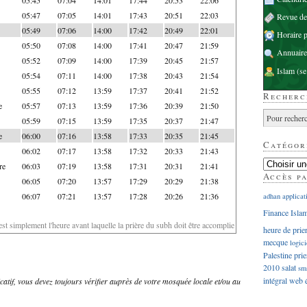
05:47
07:05
14:01
17:43
20:51
22:03
Revue d
05:49
07:06
14:00
17:42
20:49
22:01
Horaire p
05:50
07:08
14:00
17:41
20:47
21:59
Annuaire
05:52
07:09
14:00
17:39
20:45
21:57
Islam
(se
05:54
07:11
14:00
17:38
20:43
21:54
05:55
07:12
13:59
17:37
20:41
21:52
Recherc
e
05:57
07:13
13:59
17:36
20:39
21:50
05:59
07:15
13:59
17:35
20:37
21:47
e
06:00
07:16
13:58
17:33
20:35
21:45
Catégor
06:02
07:17
13:58
17:32
20:33
21:43
re
06:03
07:19
13:58
17:31
20:31
21:41
Accès p
06:05
07:20
13:57
17:29
20:29
21:38
06:07
07:21
13:57
17:28
20:26
21:36
adhan
applicat
Finance Isla
'est simplement l'heure avant laquelle la prière du subh doit être accomplie
heure de prie
mecque
logici
Palestine
prie
2010
salat
sm
intégral
web
dicatif, vous devez toujours vérifier auprès de votre mosquée locale et/ou au