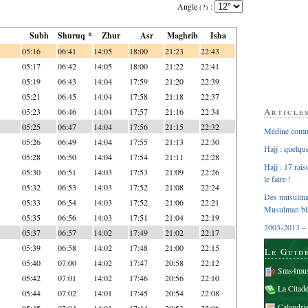
Angle
:
(?)
Subh
Shuruq *
Zhur
Asr
Maghrib
Isha
05:16
06:41
14:05
18:00
21:23
22:43
05:17
06:42
14:05
18:00
21:22
22:41
05:19
06:43
14:04
17:59
21:20
22:39
05:21
06:45
14:04
17:58
21:18
22:37
Article
05:23
06:46
14:04
17:57
21:16
22:34
05:25
06:47
14:04
17:56
21:15
22:32
Médine comme
05:26
06:49
14:04
17:55
21:13
22:30
Hajj : quelq
05:28
06:50
14:04
17:54
21:11
22:28
Hajj : 17 rai
05:30
06:51
14:03
17:53
21:09
22:26
le faire !
05:32
06:53
14:03
17:52
21:08
22:24
Des musulman
05:33
06:54
14:03
17:52
21:06
22:21
Musulman bl
05:35
06:56
14:03
17:51
21:04
22:19
2003-2013 – 
05:37
06:57
14:02
17:49
21:02
22:17
05:39
06:58
14:02
17:48
21:00
22:15
Le Guid
05:40
07:00
14:02
17:47
20:58
22:12
Sms4mus
05:42
07:01
14:02
17:46
20:56
22:10
La Citad
05:44
07:02
14:01
17:45
20:54
22:08
Calendri
05:45
07:04
14:01
17:44
20:53
22:06