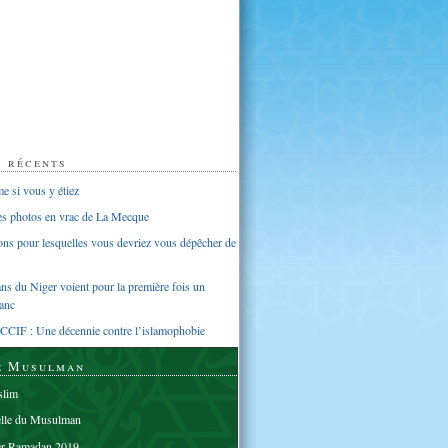
s récents
 si vous y étiez
ues photos en vrac de La Mecque
sons pour lesquelles vous devriez vous dépêcher de
s du Niger voient pour la première fois un
anc
CCIF : Une décennie contre l’islamophobie
e Musulman
lim
elle du Musulman
er Ramadan 2019