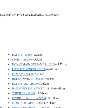
bles pour la ville de
Conie molitard
et ses environs.
DANCY - 28800
(4,2km)
CIVRY - 28200
(4,52km)
DONNEMAIN ST MAMES - 28200
(5,52km)
LUTZ EN DUNOIS - 28200
(6,64km)
FLACEY - 28800
(7,73km)
BULLAINVILLE - 28800
(7,98km)
BONNEVAL - 28800
(8,38km)
BAZOCHES EN DUNOIS - 28140
(9,31km)
THIVILLE - 28200
(11,24km)
OZOIR LE BREUIL - 28200
(11,71km)
MONTBOISSIER - 28800
(12,28km)
m)
NEUVY EN DUNOIS - 28800
(12,47km)