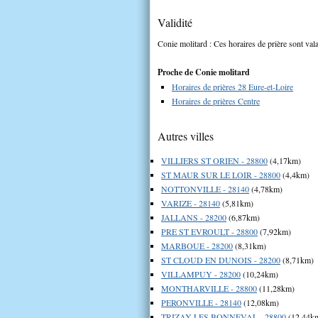
Validité
Conie molitard : Ces horaires de prière sont vala
Proche de Conie molitard
Horaires de prières 28 Eure-et-Loire
Horaires de prières Centre
Autres villes
VILLIERS ST ORIEN - 28800
(4,17km)
ST MAUR SUR LE LOIR - 28800
(4,4km)
NOTTONVILLE - 28140
(4,78km)
VARIZE - 28140
(5,81km)
JALLANS - 28200
(6,87km)
PRE ST EVROULT - 28800
(7,92km)
MARBOUE - 28200
(8,31km)
ST CLOUD EN DUNOIS - 28200
(8,71km)
VILLAMPUY - 28200
(10,24km)
MONTHARVILLE - 28800
(11,28km)
PERONVILLE - 28140
(12,08km)
TRIZAY LES BONNEVAL - 28800
(12,44k