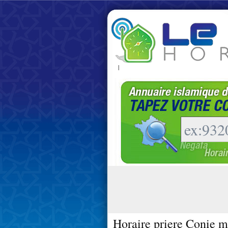
|
Horaire priere Conie m