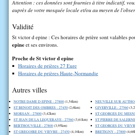
Attention : ces données sont fournies à titre indicatif, vou
auprès de votre mosquée locale et/ou au moyen de l'obser
Validité
St victor d epine : Ces horaires de prière sont valables po
epine
et ses environs.
Proche de St victor d epine
Horaires de prières 27 Eure
Horaires de prières Haute-Normandie
Autres villes
NOTRE DAME D EPINE - 27800
(1,54km)
NEUVILLE SUR AUTHOU
ST BENOIT DES OMBRES - 27450
(2,6km)
GIVERVILLE - 27560
(3,
MORSAN - 27800
(3,42km)
ST GEORGES DU MESNIL
ST JEAN DE LA LEQUERAYE - 27560
(3,61km)
ST PIERRE DE SALERNE 
BERTHOUVILLE - 27800
(3,95km)
ST GEORGES DU VIEVRE
ST GREGOIRE DU VIEVRE - 27450
(4,16km)
BRETIGNY - 27800
(4,68