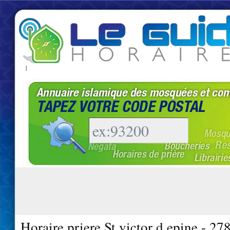
|
Horaire priere St victor d epine - 27