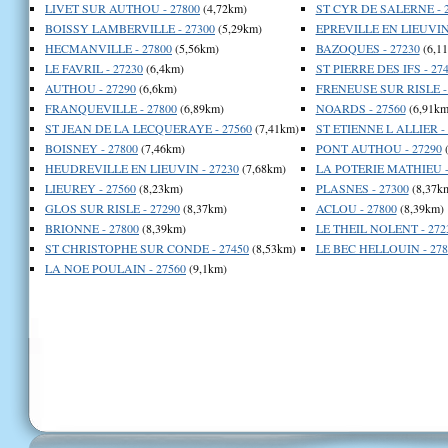
LIVET SUR AUTHOU - 27800
(4,72km)
ST CYR DE SALERNE - 
BOISSY LAMBERVILLE - 27300
(5,29km)
EPREVILLE EN LIEUVIN 
HECMANVILLE - 27800
(5,56km)
BAZOQUES - 27230
(6,1
LE FAVRIL - 27230
(6,4km)
ST PIERRE DES IFS - 27
AUTHOU - 27290
(6,6km)
FRENEUSE SUR RISLE -
FRANQUEVILLE - 27800
(6,89km)
NOARDS - 27560
(6,91km
ST JEAN DE LA LECQUERAYE - 27560
(7,41km)
ST ETIENNE L ALLIER - 
BOISNEY - 27800
(7,46km)
PONT AUTHOU - 27290
(
HEUDREVILLE EN LIEUVIN - 27230
(7,68km)
LA POTERIE MATHIEU -
LIEUREY - 27560
(8,23km)
PLASNES - 27300
(8,37k
GLOS SUR RISLE - 27290
(8,37km)
ACLOU - 27800
(8,39km)
BRIONNE - 27800
(8,39km)
LE THEIL NOLENT - 272
ST CHRISTOPHE SUR CONDE - 27450
(8,53km)
LE BEC HELLOUIN - 278
LA NOE POULAIN - 27560
(9,1km)