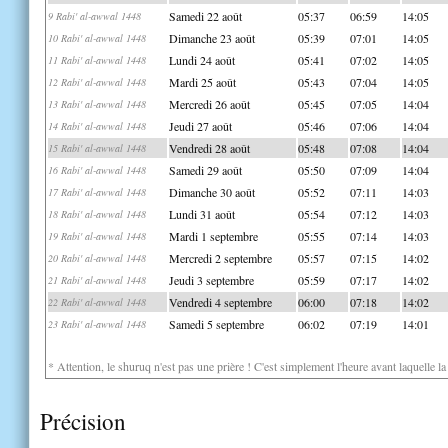
Samedi 22 août
05:37
06:59
14:05
9 Rabi' al-awwal 1448
Dimanche 23 août
05:39
07:01
14:05
10 Rabi' al-awwal 1448
Lundi 24 août
05:41
07:02
14:05
11 Rabi' al-awwal 1448
Mardi 25 août
05:43
07:04
14:05
12 Rabi' al-awwal 1448
Mercredi 26 août
05:45
07:05
14:04
13 Rabi' al-awwal 1448
Jeudi 27 août
05:46
07:06
14:04
14 Rabi' al-awwal 1448
Vendredi 28 août
05:48
07:08
14:04
15 Rabi' al-awwal 1448
Samedi 29 août
05:50
07:09
14:04
16 Rabi' al-awwal 1448
Dimanche 30 août
05:52
07:11
14:03
17 Rabi' al-awwal 1448
Lundi 31 août
05:54
07:12
14:03
18 Rabi' al-awwal 1448
Mardi 1 septembre
05:55
07:14
14:03
19 Rabi' al-awwal 1448
Mercredi 2 septembre
05:57
07:15
14:02
20 Rabi' al-awwal 1448
Jeudi 3 septembre
05:59
07:17
14:02
21 Rabi' al-awwal 1448
Vendredi 4 septembre
06:00
07:18
14:02
22 Rabi' al-awwal 1448
Samedi 5 septembre
06:02
07:19
14:01
23 Rabi' al-awwal 1448
* Attention, le shuruq n'est pas une prière ! C'est simplement l'heure avant laquelle l
Précision