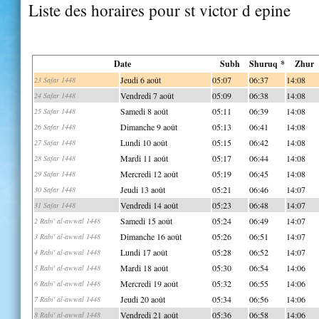
Liste des horaires pour st victor d epine
Date
Subh
Shuruq *
Zhur
Jeudi 6 août
05:07
06:37
14:08
23 Safar 1448
Vendredi 7 août
05:09
06:38
14:08
24 Safar 1448
Samedi 8 août
05:11
06:39
14:08
25 Safar 1448
Dimanche 9 août
05:13
06:41
14:08
26 Safar 1448
Lundi 10 août
05:15
06:42
14:08
27 Safar 1448
Mardi 11 août
05:17
06:44
14:08
28 Safar 1448
Mercredi 12 août
05:19
06:45
14:08
29 Safar 1448
Jeudi 13 août
05:21
06:46
14:07
30 Safar 1448
Vendredi 14 août
05:23
06:48
14:07
31 Safar 1448
Samedi 15 août
05:24
06:49
14:07
2 Rabi' al-awwal 1448
Dimanche 16 août
05:26
06:51
14:07
3 Rabi' al-awwal 1448
Lundi 17 août
05:28
06:52
14:07
4 Rabi' al-awwal 1448
Mardi 18 août
05:30
06:54
14:06
5 Rabi' al-awwal 1448
Mercredi 19 août
05:32
06:55
14:06
6 Rabi' al-awwal 1448
Jeudi 20 août
05:34
06:56
14:06
7 Rabi' al-awwal 1448
Vendredi 21 août
05:36
06:58
14:06
8 Rabi' al-awwal 1448