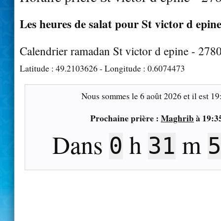
Les heures de salat pour St victor d epine
Calendrier ramadan St victor d epine - 278
Latitude :
49.2103626
- Longitude :
0.6074473
Nous sommes le
6 août 2026
et il est
19
Prochaine prière :
Maghrib
à
19:3
Dans
h
m
0
31