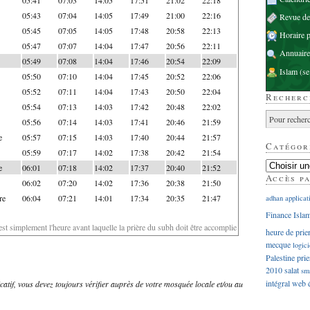
05:43
07:04
14:05
17:49
21:00
22:16
Revue d
05:45
07:05
14:05
17:48
20:58
22:13
Horaire p
05:47
07:07
14:04
17:47
20:56
22:11
Annuaire
05:49
07:08
14:04
17:46
20:54
22:09
Islam
(se
05:50
07:10
14:04
17:45
20:52
22:06
05:52
07:11
14:04
17:43
20:50
22:04
Recherc
05:54
07:13
14:03
17:42
20:48
22:02
05:56
07:14
14:03
17:41
20:46
21:59
e
05:57
07:15
14:03
17:40
20:44
21:57
Catégor
05:59
07:17
14:02
17:38
20:42
21:54
e
06:01
07:18
14:02
17:37
20:40
21:52
Accès p
06:02
07:20
14:02
17:36
20:38
21:50
re
06:04
07:21
14:01
17:34
20:35
21:47
adhan
applicat
Finance Isla
'est simplement l'heure avant laquelle la prière du subh doit être accomplie
heure de prie
mecque
logici
Palestine
prie
2010
salat
sm
intégral
web
dicatif, vous devez toujours vérifier auprès de votre mosquée locale et/ou au