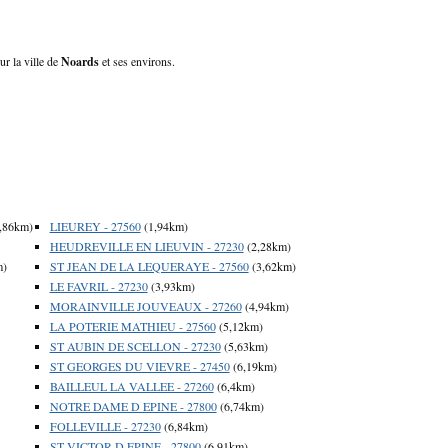
ur la ville de
Noards
et ses environs.
,86km)
LIEUREY - 27560
(1,94km)
HEUDREVILLE EN LIEUVIN - 27230
(2,28km)
m)
ST JEAN DE LA LEQUERAYE - 27560
(3,62km)
LE FAVRIL - 27230
(3,93km)
MORAINVILLE JOUVEAUX - 27260
(4,94km)
LA POTERIE MATHIEU - 27560
(5,12km)
ST AUBIN DE SCELLON - 27230
(5,63km)
ST GEORGES DU VIEVRE - 27450
(6,19km)
BAILLEUL LA VALLEE - 27260
(6,4km)
NOTRE DAME D EPINE - 27800
(6,74km)
FOLLEVILLE - 27230
(6,84km)
ST VICTOR D EPINE - 27800
(6,91km)