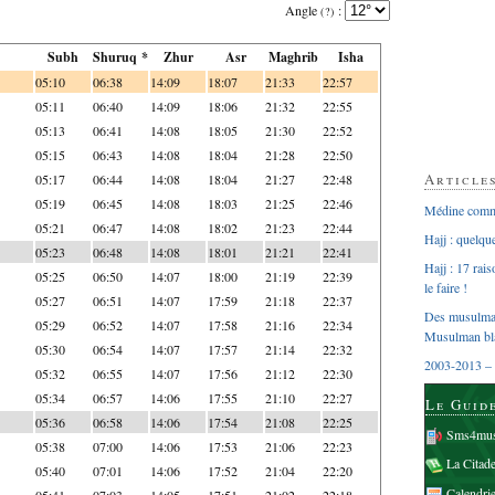
Angle
:
(?)
Subh
Shuruq *
Zhur
Asr
Maghrib
Isha
05:10
06:38
14:09
18:07
21:33
22:57
05:11
06:40
14:09
18:06
21:32
22:55
05:13
06:41
14:08
18:05
21:30
22:52
05:15
06:43
14:08
18:04
21:28
22:50
Article
05:17
06:44
14:08
18:04
21:27
22:48
05:19
06:45
14:08
18:03
21:25
22:46
Médine comme
05:21
06:47
14:08
18:02
21:23
22:44
Hajj : quelq
05:23
06:48
14:08
18:01
21:21
22:41
Hajj : 17 rai
05:25
06:50
14:07
18:00
21:19
22:39
le faire !
05:27
06:51
14:07
17:59
21:18
22:37
Des musulman
05:29
06:52
14:07
17:58
21:16
22:34
Musulman bl
05:30
06:54
14:07
17:57
21:14
22:32
2003-2013 – 
05:32
06:55
14:07
17:56
21:12
22:30
05:34
06:57
14:06
17:55
21:10
22:27
Le Guid
05:36
06:58
14:06
17:54
21:08
22:25
Sms4mus
05:38
07:00
14:06
17:53
21:06
22:23
La Citad
05:40
07:01
14:06
17:52
21:04
22:20
Calendri
05:41
07:03
14:05
17:51
21:02
22:18