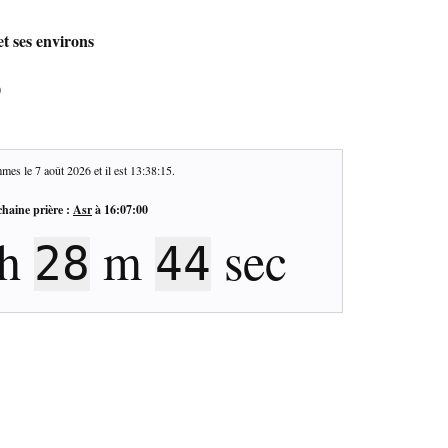
t ses environs
0
mes le
7 août 2026
et il est
13:38:16
.
haine prière :
Asr
à
16:07:00
h
m
sec
28
43