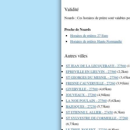
Validité
Noards : Ces horaires de prière sont valables po
Proche de Noards
Horaires de prières 27 Eure
Horaires de prières Haute-Normandie
Autres villes
ST JEAN DE LA LECQUERAYE - 27560
(1
EPREVILLE EN LIEUVIN - 27560
(2,2km)
ST GEORGES DU MESNIL - 27560
(3,43k
FRESNE CAUVERVILLE - 27260
(3,91km)
GIVERVILLE - 27560
(4,65km)
JOUVEAUX - 27260
(4,94km)
LA NOE POULAIN - 27560
(5,62km)
BAZOQUES - 27230
(5,73km)
ST ETIENNE L ALLIER - 27450
(6,3km)
ST SYLVESTRE DE CORMEILLE - 27260
(6,73km)
LE THEIL NOLENT - 27230
(6,8km)