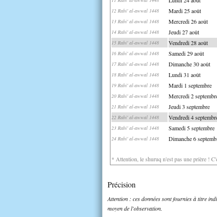
Mardi 25 août
12 Rabi' al-awwal 1448
Mercredi 26 août
13 Rabi' al-awwal 1448
Jeudi 27 août
14 Rabi' al-awwal 1448
Vendredi 28 août
15 Rabi' al-awwal 1448
Samedi 29 août
16 Rabi' al-awwal 1448
Dimanche 30 août
17 Rabi' al-awwal 1448
Lundi 31 août
18 Rabi' al-awwal 1448
Mardi 1 septembre
19 Rabi' al-awwal 1448
Mercredi 2 septembr
20 Rabi' al-awwal 1448
Jeudi 3 septembre
21 Rabi' al-awwal 1448
Vendredi 4 septembr
22 Rabi' al-awwal 1448
Samedi 5 septembre
23 Rabi' al-awwal 1448
Dimanche 6 septemb
24 Rabi' al-awwal 1448
* Attention, le shuruq n'est pas une prière ! C
Précision
Attention : ces données sont fournies à titre in
moyen de l'observation.