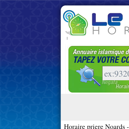
|
Horaire priere Noards 