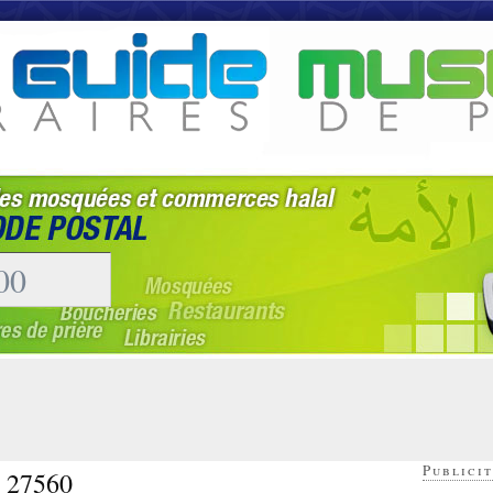
Publicit
- 27560