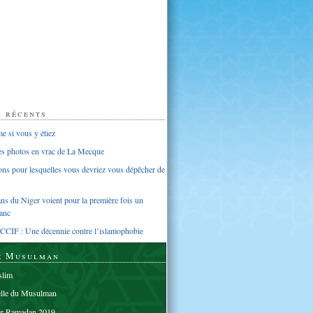
s récents
 si vous y étiez
ues photos en vrac de La Mecque
sons pour lesquelles vous devriez vous dépêcher de
s du Niger voient pour la première fois un
anc
CCIF : Une décennie contre l’islamophobie
e Musulman
lim
elle du Musulman
er Ramadan 2019