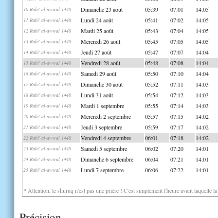
Dimanche 23 août
05:39
07:01
14:05
10 Rabi' al-awwal 1448
Lundi 24 août
05:41
07:02
14:05
11 Rabi' al-awwal 1448
Mardi 25 août
05:43
07:04
14:05
12 Rabi' al-awwal 1448
Mercredi 26 août
05:45
07:05
14:05
13 Rabi' al-awwal 1448
Jeudi 27 août
05:47
07:07
14:04
14 Rabi' al-awwal 1448
Vendredi 28 août
05:48
07:08
14:04
15 Rabi' al-awwal 1448
Samedi 29 août
05:50
07:10
14:04
16 Rabi' al-awwal 1448
Dimanche 30 août
05:52
07:11
14:03
17 Rabi' al-awwal 1448
Lundi 31 août
05:54
07:12
14:03
18 Rabi' al-awwal 1448
Mardi 1 septembre
05:55
07:14
14:03
19 Rabi' al-awwal 1448
Mercredi 2 septembre
05:57
07:15
14:02
20 Rabi' al-awwal 1448
Jeudi 3 septembre
05:59
07:17
14:02
21 Rabi' al-awwal 1448
Vendredi 4 septembre
06:01
07:18
14:02
22 Rabi' al-awwal 1448
Samedi 5 septembre
06:02
07:20
14:01
23 Rabi' al-awwal 1448
Dimanche 6 septembre
06:04
07:21
14:01
24 Rabi' al-awwal 1448
Lundi 7 septembre
06:06
07:22
14:01
25 Rabi' al-awwal 1448
* Attention, le shuruq n'est pas une prière ! C'est simplement l'heure avant laquelle l
Précision