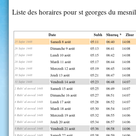
Liste des horaires pour st georges du mesnil
Date
Subh
Shuruq *
Zhur
Samedi 8 août
05:11
06:40
14:08
25 Safar 1448
Dimanche 9 août
05:13
06:41
14:08
26 Safar 1448
Lundi 10 août
05:15
06:42
14:08
27 Safar 1448
Mardi 11 août
05:17
06:44
14:08
28 Safar 1448
Mercredi 12 août
05:19
06:45
14:08
29 Safar 1448
Jeudi 13 août
05:21
06:47
14:08
30 Safar 1448
Vendredi 14 août
05:23
06:48
14:07
31 Safar 1448
Samedi 15 août
05:25
06:49
14:07
2 Rabi' al-awwal 1448
Dimanche 16 août
05:27
06:51
14:07
3 Rabi' al-awwal 1448
Lundi 17 août
05:28
06:52
14:07
4 Rabi' al-awwal 1448
Mardi 18 août
05:30
06:54
14:07
5 Rabi' al-awwal 1448
Mercredi 19 août
05:32
06:55
14:06
6 Rabi' al-awwal 1448
Jeudi 20 août
05:34
06:57
14:06
7 Rabi' al-awwal 1448
Vendredi 21 août
05:36
06:58
14:06
8 Rabi' al-awwal 1448
Samedi 22 août
05:38
06:59
14:06
9 Rabi' al-awwal 1448