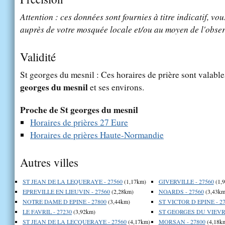
Attention : ces données sont fournies à titre indicatif, vou
auprès de votre mosquée locale et/ou au moyen de l'obser
Validité
St georges du mesnil : Ces horaires de prière sont valable
georges du mesnil
et ses environs.
Proche de St georges du mesnil
Horaires de prières 27 Eure
Horaires de prières Haute-Normandie
Autres villes
ST JEAN DE LA LEQUERAYE - 27560
(1,17km)
GIVERVILLE - 27560
(1,
EPREVILLE EN LIEUVIN - 27560
(2,28km)
NOARDS - 27560
(3,43km
NOTRE DAME D EPINE - 27800
(3,44km)
ST VICTOR D EPINE - 2
LE FAVRIL - 27230
(3,92km)
ST GEORGES DU VIEVRE
ST JEAN DE LA LECQUERAYE - 27560
(4,17km)
MORSAN - 27800
(4,18k