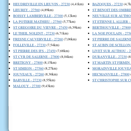
HEUDREVILLE EN LIEUVIN - 27230
(4,41km)
BAZOQUES - 27230
(4,7
LIEUREY - 27560
(4,89km)
ST BENOIT DES OMBRES
BOISSY LAMBERVILLE - 27300
(5,12km)
NEUVILLE SUR AUTHOU
LA POTERIE MATHIEU - 27560
(5,77km)
ST ETIENNE L ALLIER - 
ST GREGOIRE DU VIEVRE - 27450
(6,39km)
BERTHOUVILLE - 27800
LE THEIL NOLENT - 27230
(6,71km)
LA NOE POULAIN - 275
FRESNE CAUVERVILLE - 27260
(7,06km)
ST PIERRE DE SALERNE 
FOLLEVILLE - 27230
(7,54km)
ST AUBIN DE SCELLON 
ST PIERRE DES IFS - 27450
(7,68km)
LIVET SUR AUTHOU - 2
ST CYR DE SALERNE - 27800
(8,04km)
DURANVILLE - 27230
(8
BRETIGNY - 27800
(8,15km)
ST MARTIN ST FIRMIN -
ST SIMEON - 27560
(8,27km)
MORAINVILLE JOUVEAU
JOUVEAUX - 27260
(8,36km)
HECMANVILLE - 27800
BARVILLE - 27230
(8,55km)
ST CHRISTOPHE SUR CO
MALOUY - 27300
(9,43km)