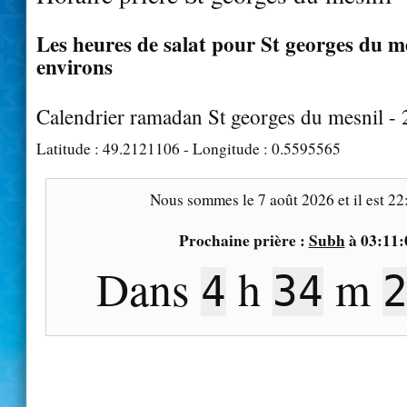
Les heures de salat pour St georges du me
environs
Calendrier ramadan St georges du mesnil -
Latitude :
49.2121106
- Longitude :
0.5595565
Nous sommes le
7 août 2026
et il est
22
Prochaine prière :
Subh
à
03:11:
Dans
h
m
4
34