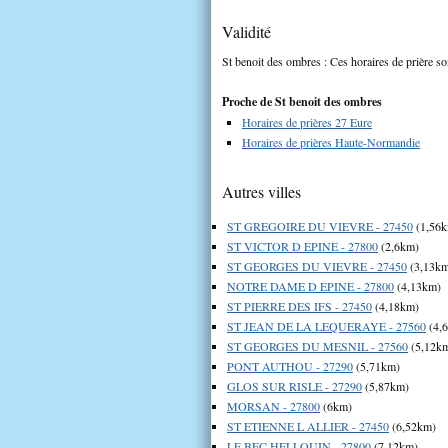
Validité
St benoit des ombres : Ces horaires de prière so
Proche de St benoit des ombres
Horaires de prières 27 Eure
Horaires de prières Haute-Normandie
Autres villes
ST GREGOIRE DU VIEVRE - 27450
(1,56
ST VICTOR D EPINE - 27800
(2,6km)
ST GEORGES DU VIEVRE - 27450
(3,13k
NOTRE DAME D EPINE - 27800
(4,13km)
ST PIERRE DES IFS - 27450
(4,18km)
ST JEAN DE LA LEQUERAYE - 27560
(4,
ST GEORGES DU MESNIL - 27560
(5,12k
PONT AUTHOU - 27290
(5,71km)
GLOS SUR RISLE - 27290
(5,87km)
MORSAN - 27800
(6km)
ST ETIENNE L ALLIER - 27450
(6,52km)
LE BEC HELLOUIN - 27800
(7,12km)