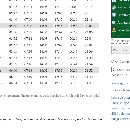
05:43
07:04
14:05
17:49
21:00
22:15
Revue d
05:45
07:05
14:04
17:48
20:58
22:13
Horaire p
05:46
07:06
14:04
17:47
20:56
22:11
Annuaire
05:48
07:08
14:04
17:45
20:54
22:08
Islam
(se
05:50
07:09
14:03
17:44
20:52
22:06
05:52
07:11
14:03
17:43
20:50
22:04
Recherc
05:53
07:12
14:03
17:42
20:48
22:01
05:55
07:14
14:03
17:40
20:46
21:59
e
05:57
07:15
14:02
17:39
20:43
21:56
Catégor
05:59
07:16
14:02
17:38
20:41
21:54
e
06:00
07:18
14:02
17:37
20:39
21:52
Accès p
06:02
07:19
14:01
17:35
20:37
21:49
re
06:04
07:21
14:01
17:34
20:35
21:47
adhan
applicat
Finance Isla
'est simplement l'heure avant laquelle la prière du subh doit être accomplie
heure de prie
mecque
logici
Palestine
prie
2010
salat
sm
intégral
web
dicatif, vous devez toujours vérifier auprès de votre mosquée locale et/ou au