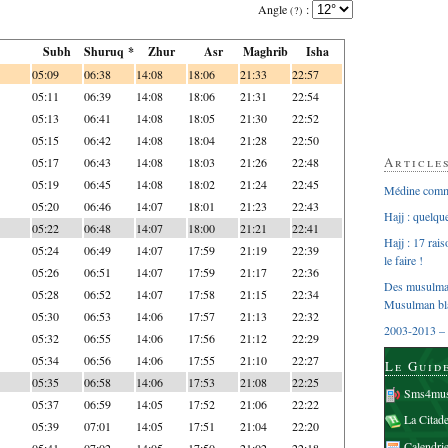
Angle
:
(?)
Subh
Shuruq *
Zhur
Asr
Maghrib
Isha
05:09
06:38
14:08
18:06
21:33
22:57
05:11
06:39
14:08
18:06
21:31
22:54
05:13
06:41
14:08
18:05
21:30
22:52
05:15
06:42
14:08
18:04
21:28
22:50
Article
05:17
06:43
14:08
18:03
21:26
22:48
05:19
06:45
14:08
18:02
21:24
22:45
Médine comme
05:20
06:46
14:07
18:01
21:23
22:43
Hajj : quelq
05:22
06:48
14:07
18:00
21:21
22:41
Hajj : 17 rai
05:24
06:49
14:07
17:59
21:19
22:39
le faire !
05:26
06:51
14:07
17:59
21:17
22:36
Des musulman
05:28
06:52
14:07
17:58
21:15
22:34
Musulman bl
05:30
06:53
14:06
17:57
21:13
22:32
2003-2013 – 
05:32
06:55
14:06
17:56
21:12
22:29
05:34
06:56
14:06
17:55
21:10
22:27
Le Guid
05:35
06:58
14:06
17:53
21:08
22:25
Sms4mus
05:37
06:59
14:05
17:52
21:06
22:22
La Citad
05:39
07:01
14:05
17:51
21:04
22:20
Calendri
05:41
07:02
14:05
17:50
21:02
22:18