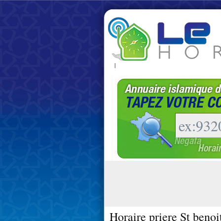
|
Horaire priere St beno