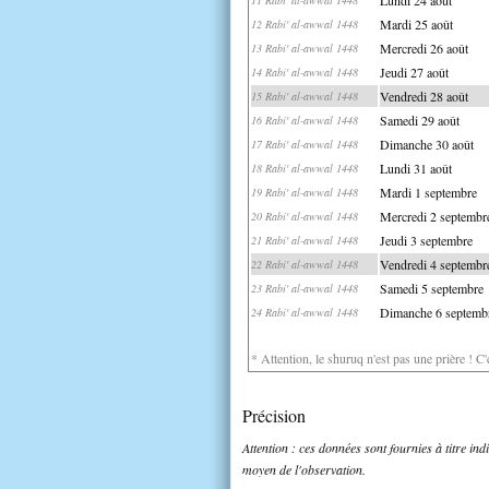
Mardi 25 août
12 Rabi' al-awwal 1448
Mercredi 26 août
13 Rabi' al-awwal 1448
Jeudi 27 août
14 Rabi' al-awwal 1448
Vendredi 28 août
15 Rabi' al-awwal 1448
Samedi 29 août
16 Rabi' al-awwal 1448
Dimanche 30 août
17 Rabi' al-awwal 1448
Lundi 31 août
18 Rabi' al-awwal 1448
Mardi 1 septembre
19 Rabi' al-awwal 1448
Mercredi 2 septembr
20 Rabi' al-awwal 1448
Jeudi 3 septembre
21 Rabi' al-awwal 1448
Vendredi 4 septembr
22 Rabi' al-awwal 1448
Samedi 5 septembre
23 Rabi' al-awwal 1448
Dimanche 6 septemb
24 Rabi' al-awwal 1448
* Attention, le shuruq n'est pas une prière ! C
Précision
Attention : ces données sont fournies à titre in
moyen de l'observation.