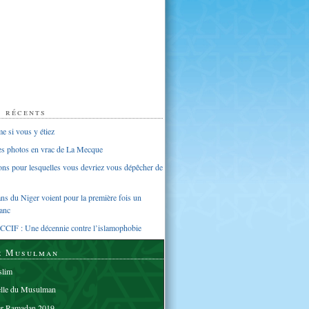
s récents
 si vous y étiez
ues photos en vrac de La Mecque
sons pour lesquelles vous devriez vous dépêcher de
s du Niger voient pour la première fois un
anc
CCIF : Une décennie contre l’islamophobie
e Musulman
lim
elle du Musulman
er Ramadan 2019