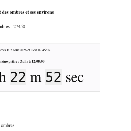
t des ombres et ses environs
mbres - 27450
mes le
7 août 2026
et il est
07:45:08
.
haine prière :
Zuhr
à
12:08:00
h
m
sec
22
51
s ombres