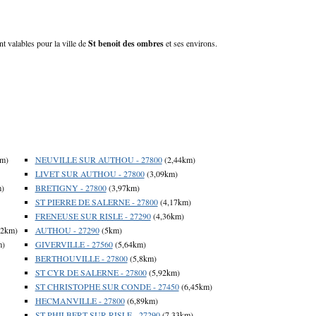
nt valables pour la ville de
St benoit des ombres
et ses environs.
km)
NEUVILLE SUR AUTHOU - 27800
(2,44km)
LIVET SUR AUTHOU - 27800
(3,09km)
m)
BRETIGNY - 27800
(3,97km)
ST PIERRE DE SALERNE - 27800
(4,17km)
FRENEUSE SUR RISLE - 27290
(4,36km)
62km)
AUTHOU - 27290
(5km)
m)
GIVERVILLE - 27560
(5,64km)
BERTHOUVILLE - 27800
(5,8km)
ST CYR DE SALERNE - 27800
(5,92km)
ST CHRISTOPHE SUR CONDE - 27450
(6,45km)
HECMANVILLE - 27800
(6,89km)
ST PHILBERT SUR RISLE - 27290
(7,33km)