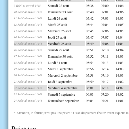
Samedi 22 août
05:38
07:00
14:06
9 Rabi' al-awwal 1448
Dimanche 23 août
05:40
07:01
14:06
10 Rabi' al-awwal 1448
Lundi 24 août
05:42
07:03
14:05
11 Rabi' al-awwal 1448
Mardi 25 août
05:44
07:04
14:05
12 Rabi' al-awwal 1448
Mercredi 26 août
05:45
07:06
14:05
13 Rabi' al-awwal 1448
Jeudi 27 août
05:47
07:07
14:04
14 Rabi' al-awwal 1448
Vendredi 28 août
05:49
07:08
14:04
15 Rabi' al-awwal 1448
Samedi 29 août
05:51
07:10
14:04
16 Rabi' al-awwal 1448
Dimanche 30 août
05:52
07:11
14:03
17 Rabi' al-awwal 1448
Lundi 31 août
05:54
07:13
14:03
18 Rabi' al-awwal 1448
Mardi 1 septembre
05:56
07:14
14:03
19 Rabi' al-awwal 1448
Mercredi 2 septembre
05:58
07:16
14:03
20 Rabi' al-awwal 1448
Jeudi 3 septembre
05:59
07:17
14:02
21 Rabi' al-awwal 1448
Vendredi 4 septembre
06:01
07:18
14:02
22 Rabi' al-awwal 1448
Samedi 5 septembre
06:03
07:20
14:02
23 Rabi' al-awwal 1448
Dimanche 6 septembre
06:04
07:21
14:01
24 Rabi' al-awwal 1448
* Attention, le shuruq n'est pas une prière ! C'est simplement l'heure avant laquelle l
Précision