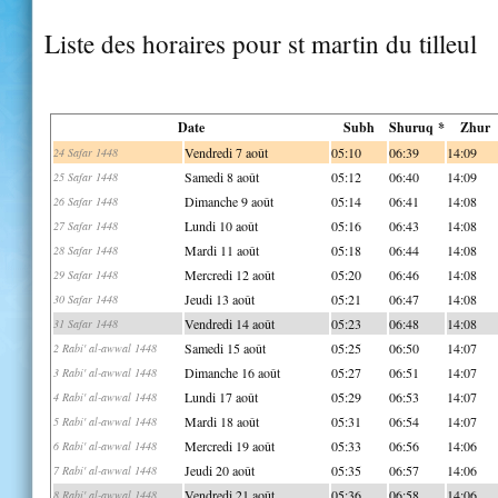
Liste des horaires pour st martin du tilleul
Date
Subh
Shuruq *
Zhur
Vendredi 7 août
05:10
06:39
14:09
24 Safar 1448
Samedi 8 août
05:12
06:40
14:09
25 Safar 1448
Dimanche 9 août
05:14
06:41
14:08
26 Safar 1448
Lundi 10 août
05:16
06:43
14:08
27 Safar 1448
Mardi 11 août
05:18
06:44
14:08
28 Safar 1448
Mercredi 12 août
05:20
06:46
14:08
29 Safar 1448
Jeudi 13 août
05:21
06:47
14:08
30 Safar 1448
Vendredi 14 août
05:23
06:48
14:08
31 Safar 1448
Samedi 15 août
05:25
06:50
14:07
2 Rabi' al-awwal 1448
Dimanche 16 août
05:27
06:51
14:07
3 Rabi' al-awwal 1448
Lundi 17 août
05:29
06:53
14:07
4 Rabi' al-awwal 1448
Mardi 18 août
05:31
06:54
14:07
5 Rabi' al-awwal 1448
Mercredi 19 août
05:33
06:56
14:06
6 Rabi' al-awwal 1448
Jeudi 20 août
05:35
06:57
14:06
7 Rabi' al-awwal 1448
Vendredi 21 août
05:36
06:58
14:06
8 Rabi' al-awwal 1448