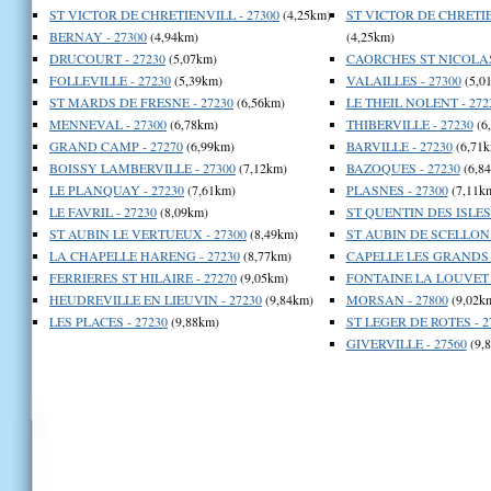
ST VICTOR DE CHRETIENVILL - 27300
(4,25km)
ST VICTOR DE CHRETIE
BERNAY - 27300
(4,94km)
(4,25km)
DRUCOURT - 27230
(5,07km)
CAORCHES ST NICOLAS 
FOLLEVILLE - 27230
(5,39km)
VALAILLES - 27300
(5,0
ST MARDS DE FRESNE - 27230
(6,56km)
LE THEIL NOLENT - 272
MENNEVAL - 27300
(6,78km)
THIBERVILLE - 27230
(6
GRAND CAMP - 27270
(6,99km)
BARVILLE - 27230
(6,71k
BOISSY LAMBERVILLE - 27300
(7,12km)
BAZOQUES - 27230
(6,8
LE PLANQUAY - 27230
(7,61km)
PLASNES - 27300
(7,11k
LE FAVRIL - 27230
(8,09km)
ST QUENTIN DES ISLES 
ST AUBIN LE VERTUEUX - 27300
(8,49km)
ST AUBIN DE SCELLON 
LA CHAPELLE HARENG - 27230
(8,77km)
CAPELLE LES GRANDS -
FERRIERES ST HILAIRE - 27270
(9,05km)
FONTAINE LA LOUVET -
HEUDREVILLE EN LIEUVIN - 27230
(9,84km)
MORSAN - 27800
(9,02k
LES PLACES - 27230
(9,88km)
ST LEGER DE ROTES - 2
GIVERVILLE - 27560
(9,