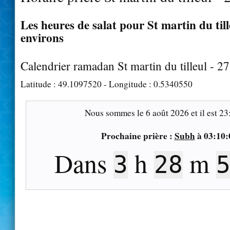
Les heures de salat pour St martin du tille
environs
Calendrier ramadan St martin du tilleul - 2
Latitude :
49.1097520
- Longitude :
0.5340550
Nous sommes le
6 août 2026
et il est
23
Prochaine prière :
Subh
à
03:10:
Dans
h
m
3
28