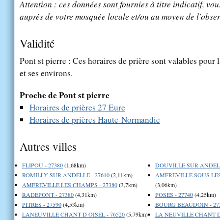
Attention : ces données sont fournies à titre indicatif, vou
auprès de votre mosquée locale et/ou au moyen de l'obser
Validité
Pont st pierre : Ces horaires de prière sont valables pour l
et ses environs.
Proche de Pont st pierre
Horaires de prières 27 Eure
Horaires de prières Haute-Normandie
Autres villes
FLIPOU - 27380
(1,68km)
DOUVILLE SUR ANDELL
ROMILLY SUR ANDELLE - 27610
(2,11km)
AMFREVILLE SOUS LES
AMFREVILLE LES CHAMPS - 27380
(3,7km)
(3,06km)
RADEPONT - 27380
(4,31km)
POSES - 27740
(4,25km)
PITRES - 27590
(4,53km)
BOURG BEAUDOIN - 27
LANEUVILLE CHANT D OISEL - 76520
(5,79km)
LA NEUVILLE CHANT D 