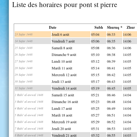
Liste des horaires pour pont st pierre
Date
Subh
Shuruq *
Zhur
Jeudi 6 août
05:04
06:33
14:06
23 Safar 1448
Vendredi 7 août
05:06
06:35
14:06
24 Safar 1448
Samedi 8 août
05:08
06:36
14:06
25 Safar 1448
Dimanche 9 août
05:10
06:38
14:05
26 Safar 1448
Lundi 10 août
05:12
06:39
14:05
27 Safar 1448
Mardi 11 août
05:14
06:41
14:05
28 Safar 1448
Mercredi 12 août
05:15
06:42
14:05
29 Safar 1448
Jeudi 13 août
05:17
06:43
14:05
30 Safar 1448
Vendredi 14 août
05:19
06:45
14:05
31 Safar 1448
Samedi 15 août
05:21
06:46
14:04
2 Rabi' al-awwal 1448
Dimanche 16 août
05:23
06:48
14:04
3 Rabi' al-awwal 1448
Lundi 17 août
05:25
06:49
14:04
4 Rabi' al-awwal 1448
Mardi 18 août
05:27
06:51
14:04
5 Rabi' al-awwal 1448
Mercredi 19 août
05:29
06:52
14:04
6 Rabi' al-awwal 1448
Jeudi 20 août
05:31
06:53
14:03
7 Rabi' al-awwal 1448
Vendredi 21 août
05:32
06:55
14:03
8 Rabi' al-awwal 1448