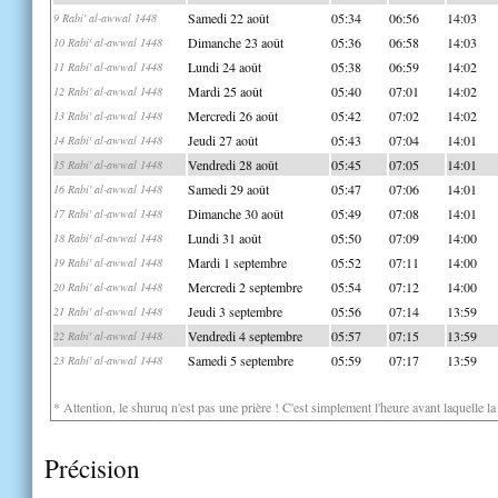
Samedi 22 août
05:34
06:56
14:03
9 Rabi' al-awwal 1448
Dimanche 23 août
05:36
06:58
14:03
10 Rabi' al-awwal 1448
Lundi 24 août
05:38
06:59
14:02
11 Rabi' al-awwal 1448
Mardi 25 août
05:40
07:01
14:02
12 Rabi' al-awwal 1448
Mercredi 26 août
05:42
07:02
14:02
13 Rabi' al-awwal 1448
Jeudi 27 août
05:43
07:04
14:01
14 Rabi' al-awwal 1448
Vendredi 28 août
05:45
07:05
14:01
15 Rabi' al-awwal 1448
Samedi 29 août
05:47
07:06
14:01
16 Rabi' al-awwal 1448
Dimanche 30 août
05:49
07:08
14:01
17 Rabi' al-awwal 1448
Lundi 31 août
05:50
07:09
14:00
18 Rabi' al-awwal 1448
Mardi 1 septembre
05:52
07:11
14:00
19 Rabi' al-awwal 1448
Mercredi 2 septembre
05:54
07:12
14:00
20 Rabi' al-awwal 1448
Jeudi 3 septembre
05:56
07:14
13:59
21 Rabi' al-awwal 1448
Vendredi 4 septembre
05:57
07:15
13:59
22 Rabi' al-awwal 1448
Samedi 5 septembre
05:59
07:17
13:59
23 Rabi' al-awwal 1448
* Attention, le shuruq n'est pas une prière ! C'est simplement l'heure avant laquelle l
Précision