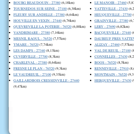
BOURG BEAUDOUIN - 27380
(6,18km)
LE MANOIR - 27460
(5,8
TOURNEDOS SUR SEINE - 27100
(6,38km)
VATTEVILLE - 27430
(6,
FLEURY SUR ANDELLE - 27380
(6,64km)
HEUQUEVILLE - 27700
(
HOUVILLE EN VEXIN - 27440
(6,76km)
GRAINVILLE - 27380
(6,
QUEVREVILLE LA POTERIE - 76520
(6,88km)
LERY - 27690
(6,82km)
VANDRIMARE - 27380
(7,16km)
BACQUEVILLE - 27440
(
MESNIL RAOUL - 76520
(7,57km)
DAUBEUF PRES VATTEVI
YMARE - 76520
(7,74km)
ALIZAY - 27460
(7,57km)
LES DAMPS - 27340
(8,13km)
VAL DE REUIL - 27100
(
CUVERVILLE - 27700
(8,3km)
CONNELLES - 27430
(8,
CHARLEVAL - 27380
(8,64km)
BOOS - 76520
(8,5km)
FRESNE LE PLAN - 76520
(9,3km)
RENNEVILLE - 27910
(8,
LE VAUDREUIL - 27100
(9,33km)
MONTMAIN - 76520
(9,
GAILLARDBOIS CRESSENVILLE - 27440
HERQUEVILLE - 27430
(
(9,47km)