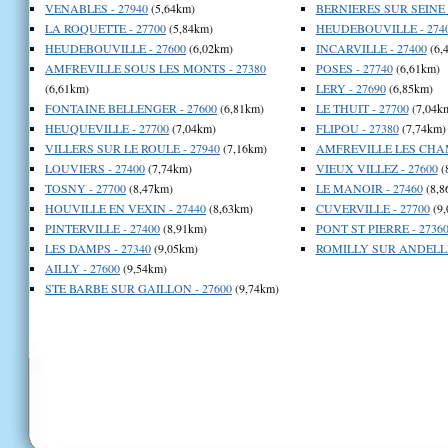
VENABLES - 27940
(5,64km)
BERNIERES SUR SEINE -
LA ROQUETTE - 27700
(5,84km)
HEUDEBOUVILLE - 274
HEUDEBOUVILLE - 27600
(6,02km)
INCARVILLE - 27400
(6,
AMFREVILLE SOUS LES MONTS - 27380
POSES - 27740
(6,61km)
(6,61km)
LERY - 27690
(6,85km)
FONTAINE BELLENGER - 27600
(6,81km)
LE THUIT - 27700
(7,04k
HEUQUEVILLE - 27700
(7,04km)
FLIPOU - 27380
(7,74km)
VILLERS SUR LE ROULE - 27940
(7,16km)
AMFREVILLE LES CHAM
LOUVIERS - 27400
(7,74km)
VIEUX VILLEZ - 27600
(
TOSNY - 27700
(8,47km)
LE MANOIR - 27460
(8,8
HOUVILLE EN VEXIN - 27440
(8,63km)
CUVERVILLE - 27700
(9,
PINTERVILLE - 27400
(8,91km)
PONT ST PIERRE - 2736
LES DAMPS - 27340
(9,05km)
ROMILLY SUR ANDELLE 
AILLY - 27600
(9,54km)
STE BARBE SUR GAILLON - 27600
(9,74km)