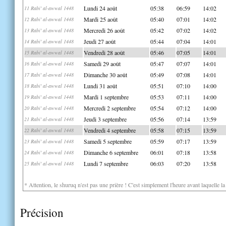
Lundi 24 août
05:38
06:59
14:02
11 Rabi' al-awwal 1448
Mardi 25 août
05:40
07:01
14:02
12 Rabi' al-awwal 1448
Mercredi 26 août
05:42
07:02
14:02
13 Rabi' al-awwal 1448
Jeudi 27 août
05:44
07:04
14:01
14 Rabi' al-awwal 1448
Vendredi 28 août
05:46
07:05
14:01
15 Rabi' al-awwal 1448
Samedi 29 août
05:47
07:07
14:01
16 Rabi' al-awwal 1448
Dimanche 30 août
05:49
07:08
14:01
17 Rabi' al-awwal 1448
Lundi 31 août
05:51
07:10
14:00
18 Rabi' al-awwal 1448
Mardi 1 septembre
05:53
07:11
14:00
19 Rabi' al-awwal 1448
Mercredi 2 septembre
05:54
07:12
14:00
20 Rabi' al-awwal 1448
Jeudi 3 septembre
05:56
07:14
13:59
21 Rabi' al-awwal 1448
Vendredi 4 septembre
05:58
07:15
13:59
22 Rabi' al-awwal 1448
Samedi 5 septembre
05:59
07:17
13:59
23 Rabi' al-awwal 1448
Dimanche 6 septembre
06:01
07:18
13:58
24 Rabi' al-awwal 1448
Lundi 7 septembre
06:03
07:20
13:58
25 Rabi' al-awwal 1448
* Attention, le shuruq n'est pas une prière ! C'est simplement l'heure avant laquelle l
Précision