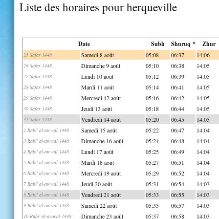
Liste des horaires pour herqueville
Date
Subh
Shuruq *
Zhur
Samedi 8 août
05:08
06:37
14:06
25 Safar 1448
Dimanche 9 août
05:10
06:38
14:05
26 Safar 1448
Lundi 10 août
05:12
06:39
14:05
27 Safar 1448
Mardi 11 août
05:14
06:41
14:05
28 Safar 1448
Mercredi 12 août
05:16
06:42
14:05
29 Safar 1448
Jeudi 13 août
05:18
06:44
14:05
30 Safar 1448
Vendredi 14 août
05:20
06:45
14:05
31 Safar 1448
Samedi 15 août
05:22
06:47
14:04
2 Rabi' al-awwal 1448
Dimanche 16 août
05:24
06:48
14:04
3 Rabi' al-awwal 1448
Lundi 17 août
05:25
06:49
14:04
4 Rabi' al-awwal 1448
Mardi 18 août
05:27
06:51
14:04
5 Rabi' al-awwal 1448
Mercredi 19 août
05:29
06:52
14:04
6 Rabi' al-awwal 1448
Jeudi 20 août
05:31
06:54
14:03
7 Rabi' al-awwal 1448
Vendredi 21 août
05:33
06:55
14:03
8 Rabi' al-awwal 1448
Samedi 22 août
05:35
06:57
14:03
9 Rabi' al-awwal 1448
Dimanche 23 août
05:37
06:58
14:03
10 Rabi' al-awwal 1448