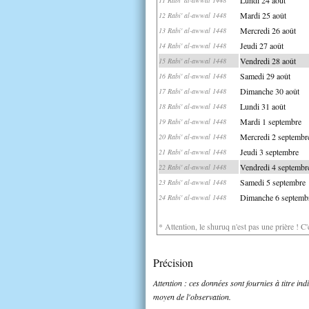
Mardi 25 août
12 Rabi' al-awwal 1448
Mercredi 26 août
13 Rabi' al-awwal 1448
Jeudi 27 août
14 Rabi' al-awwal 1448
Vendredi 28 août
15 Rabi' al-awwal 1448
Samedi 29 août
16 Rabi' al-awwal 1448
Dimanche 30 août
17 Rabi' al-awwal 1448
Lundi 31 août
18 Rabi' al-awwal 1448
Mardi 1 septembre
19 Rabi' al-awwal 1448
Mercredi 2 septembr
20 Rabi' al-awwal 1448
Jeudi 3 septembre
21 Rabi' al-awwal 1448
Vendredi 4 septembr
22 Rabi' al-awwal 1448
Samedi 5 septembre
23 Rabi' al-awwal 1448
Dimanche 6 septemb
24 Rabi' al-awwal 1448
* Attention, le shuruq n'est pas une prière ! C
Précision
Attention : ces données sont fournies à titre in
moyen de l'observation.