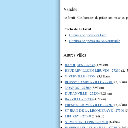
Validité
Le favril : Ces horaires de prière sont valables p
Proche de Le favril
Horaires de prières 27 Eure
Horaires de prières Haute-Normandie
Autres villes
BAZOQUES - 27230
(1,94km)
HEUDREVILLE EN LIEUVIN - 27230
(2,4
GIVERVILLE - 27560
(3,12km)
BOISSY LAMBERVILLE - 27300
(3,72km)
NOARDS - 27560
(3,93km)
DURANVILLE - 27230
(4,28km)
BARVILLE - 27230
(4,79km)
FRESNE CAUVERVILLE - 27260
(5,27km)
ST JEAN DE LA LECQUERAYE - 27560
(5
LIEUREY - 27560
(5,84km)
ST VICTOR D EPINE - 27800
(6,4km)
FAVEROLLES LES MARES - 27230
(6,74k