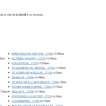
our la ville de
Le favril
et ses environs.
EPREVILLE EN LIEUVIN - 27560
(2,09km)
5km)
LE THEIL NOLENT - 27230
(3,01km)
FOLLEVILLE - 27230
(3,62km)
ST GEORGES DU MESNIL - 27560
(3,92km)
ST AUBIN DE SCELLON - 27230
(4,2km)
MORSAN - 27800
(4,49km)
ST JEAN DE LA LEQUERAYE - 27560
(5km)
NOTRE DAME D EPINE - 27800
(5,37km)
,73km)
MALOUY - 27300
(5,74km)
FONTAINE LA LOUVET - 27230
(6,3km)
COURBEPINE - 27300
(6,57km)
m)
BOURNAINVILLE FAVEROLLES - 27230