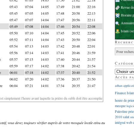
05:43
07:04
14:05
17:49
21:00
22:16
Revue d
05:45
07:05
14:05
17:48
20:58
22:13
Horaire p
05:47
07:07
14:04
17:47
20:56
22:11
Annuaire
05:49
07:08
14:04
17:46
20:54
22:08
Islam
(se
05:50
07:10
14:04
17:45
20:52
22:06
05:52
07:11
14:04
17:43
20:50
22:04
Recherc
05:54
07:13
14:03
17:42
20:48
22:01
05:56
07:14
14:03
17:41
20:46
21:59
e
05:57
07:15
14:03
17:40
20:44
21:57
Catégor
05:59
07:17
14:02
17:38
20:42
21:54
e
06:01
07:18
14:02
17:37
20:40
21:52
Accès p
06:02
07:20
14:02
17:36
20:37
21:50
re
06:04
07:21
14:01
17:34
20:35
21:47
adhan
applicat
Finance Isla
'est simplement l'heure avant laquelle la prière du subh doit être accomplie
heure de prie
mecque
logici
Palestine
prie
2010
salat
sm
intégral
web
dicatif, vous devez toujours vérifier auprès de votre mosquée locale et/ou au