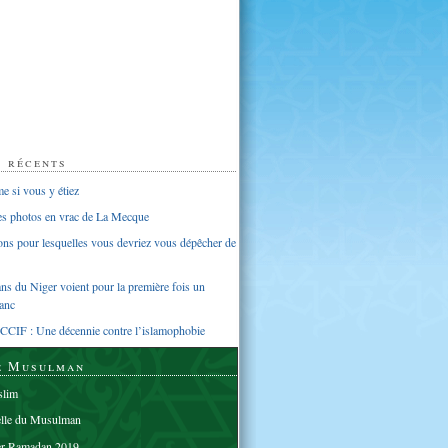
s récents
 si vous y étiez
ues photos en vrac de La Mecque
sons pour lesquelles vous devriez vous dépêcher de
s du Niger voient pour la première fois un
anc
CCIF : Une décennie contre l’islamophobie
e Musulman
lim
elle du Musulman
er Ramadan 2019