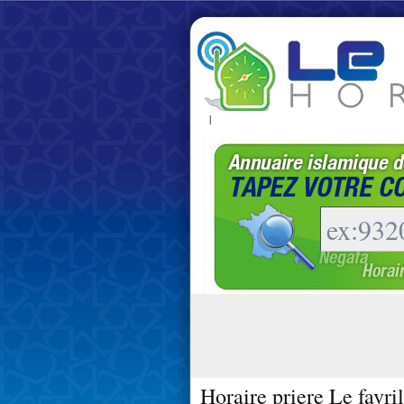
|
Horaire priere Le favri