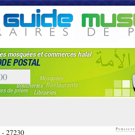
Publicit
l - 27230