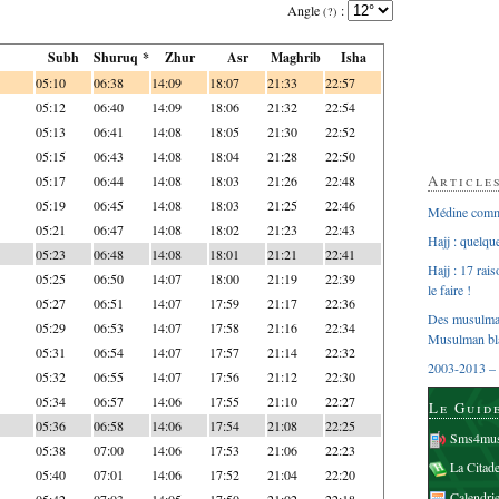
Angle
:
(?)
Subh
Shuruq *
Zhur
Asr
Maghrib
Isha
05:10
06:38
14:09
18:07
21:33
22:57
05:12
06:40
14:09
18:06
21:32
22:54
05:13
06:41
14:08
18:05
21:30
22:52
05:15
06:43
14:08
18:04
21:28
22:50
Article
05:17
06:44
14:08
18:03
21:26
22:48
05:19
06:45
14:08
18:03
21:25
22:46
Médine comme
05:21
06:47
14:08
18:02
21:23
22:43
Hajj : quelq
05:23
06:48
14:08
18:01
21:21
22:41
Hajj : 17 rai
05:25
06:50
14:07
18:00
21:19
22:39
le faire !
05:27
06:51
14:07
17:59
21:17
22:36
Des musulman
05:29
06:53
14:07
17:58
21:16
22:34
Musulman bl
05:31
06:54
14:07
17:57
21:14
22:32
2003-2013 – 
05:32
06:55
14:07
17:56
21:12
22:30
05:34
06:57
14:06
17:55
21:10
22:27
Le Guid
05:36
06:58
14:06
17:54
21:08
22:25
Sms4mus
05:38
07:00
14:06
17:53
21:06
22:23
La Citad
05:40
07:01
14:06
17:52
21:04
22:20
Calendri
05:42
07:03
14:05
17:50
21:02
22:18