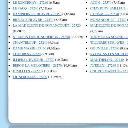
LE RONCENAY - 27240
(6,3km)
ACON - 27570
(7,43km)
LE SACQ - 27240
(7,52km)
CHAVIGNY BAILLEUL - 
DAMPIERRE SUR AVRE - 28350
(7,86km)
L HOSMES - 27570
(8,03
BREUX SUR AVRE - 27570
(8,45km)
NONANCOURT - 27320
(
LA MADELEINE DE NONANCOURT - 27320
MADELEINE DE NONAN
(8,79km)
(8,79km)
ST LUBIN DES JONCHERETS - 28350
(9,17km)
THOMER LA SOGNE - 2
CHANTELOUP - 27240
(9,3km)
TILLIERES SUR AVRE - 
DAME MARIE - 27160
(9,62km)
GOUVILLE - 27240
(9,9k
COUDRES - 27220
(9,93km)
SYLVAINS LES MOULINS
ILLIERS L EVEQUE - 27770
(10,2km)
MANTHELON - 27240
(1
BEROU LA MULOTIERE - 28270
(10,94km)
AVRILLY - 27240
(11,13k
JUMELLES - 27220
(11,25km)
COURDEMANCHE - 273
LIGNEROLLES - 27220
(11,39km)