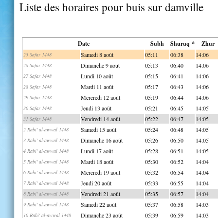
Liste des horaires pour buis sur damville
Date
Subh
Shuruq *
Zhur
Samedi 8 août
05:11
06:38
14:06
25 Safar 1448
Dimanche 9 août
05:13
06:40
14:06
26 Safar 1448
Lundi 10 août
05:15
06:41
14:06
27 Safar 1448
Mardi 11 août
05:17
06:43
14:06
28 Safar 1448
Mercredi 12 août
05:19
06:44
14:06
29 Safar 1448
Jeudi 13 août
05:21
06:45
14:05
30 Safar 1448
Vendredi 14 août
05:22
06:47
14:05
31 Safar 1448
Samedi 15 août
05:24
06:48
14:05
2 Rabi' al-awwal 1448
Dimanche 16 août
05:26
06:50
14:05
3 Rabi' al-awwal 1448
Lundi 17 août
05:28
06:51
14:05
4 Rabi' al-awwal 1448
Mardi 18 août
05:30
06:52
14:04
5 Rabi' al-awwal 1448
Mercredi 19 août
05:32
06:54
14:04
6 Rabi' al-awwal 1448
Jeudi 20 août
05:33
06:55
14:04
7 Rabi' al-awwal 1448
Vendredi 21 août
05:35
06:57
14:04
8 Rabi' al-awwal 1448
Samedi 22 août
05:37
06:58
14:03
9 Rabi' al-awwal 1448
Dimanche 23 août
05:39
06:59
14:03
10 Rabi' al-awwal 1448