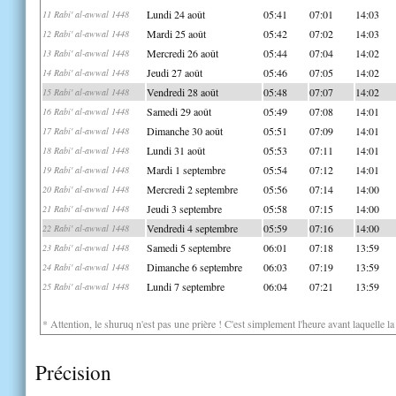
Lundi 24 août
05:41
07:01
14:03
11 Rabi' al-awwal 1448
Mardi 25 août
05:42
07:02
14:03
12 Rabi' al-awwal 1448
Mercredi 26 août
05:44
07:04
14:02
13 Rabi' al-awwal 1448
Jeudi 27 août
05:46
07:05
14:02
14 Rabi' al-awwal 1448
Vendredi 28 août
05:48
07:07
14:02
15 Rabi' al-awwal 1448
Samedi 29 août
05:49
07:08
14:01
16 Rabi' al-awwal 1448
Dimanche 30 août
05:51
07:09
14:01
17 Rabi' al-awwal 1448
Lundi 31 août
05:53
07:11
14:01
18 Rabi' al-awwal 1448
Mardi 1 septembre
05:54
07:12
14:01
19 Rabi' al-awwal 1448
Mercredi 2 septembre
05:56
07:14
14:00
20 Rabi' al-awwal 1448
Jeudi 3 septembre
05:58
07:15
14:00
21 Rabi' al-awwal 1448
Vendredi 4 septembre
05:59
07:16
14:00
22 Rabi' al-awwal 1448
Samedi 5 septembre
06:01
07:18
13:59
23 Rabi' al-awwal 1448
Dimanche 6 septembre
06:03
07:19
13:59
24 Rabi' al-awwal 1448
Lundi 7 septembre
06:04
07:21
13:59
25 Rabi' al-awwal 1448
* Attention, le shuruq n'est pas une prière ! C'est simplement l'heure avant laquelle l
Précision