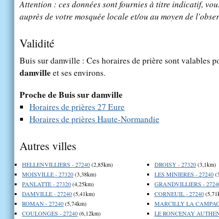
Attention : ces données sont fournies à titre indicatif, vou
auprès de votre mosquée locale et/ou au moyen de l'obser
Validité
Buis sur damville : Ces horaires de prière sont valables p
damville
et ses environs.
Proche de Buis sur damville
Horaires de prières 27 Eure
Horaires de prières Haute-Normandie
Autres villes
HELLENVILLIERS - 27240
(2,85km)
DROISY - 27320
(3,1km)
MOISVILLE - 27320
(3,38km)
LES MINIERES - 27240
(
PANLATTE - 27320
(4,25km)
GRANDVILLIERS - 2724
DAMVILLE - 27240
(5,41km)
CORNEUIL - 27240
(5,71
ROMAN - 27240
(5,74km)
MARCILLY LA CAMPAGN
COULONGES - 27240
(6,12km)
LE RONCENAY AUTHENA