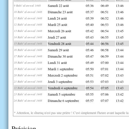
Samedi 22 août
05:36
06:49
13:46
9 Rabi' al-awwal 1448
Dimanche 23 août
05:37
06:51
13:46
10 Rabi' al-awwal 1448
Lundi 24 août
05:39
06:52
13:46
11 Rabi' al-awwal 1448
Mardi 25 août
05:40
06:53
13:46
12 Rabi' al-awwal 1448
Mercredi 26 août
05:42
06:54
13:45
13 Rabi' al-awwal 1448
Jeudi 27 août
05:43
06:55
13:45
14 Rabi' al-awwal 1448
Vendredi 28 août
05:44
06:56
13:45
15 Rabi' al-awwal 1448
Samedi 29 août
05:46
06:58
13:44
16 Rabi' al-awwal 1448
Dimanche 30 août
05:47
06:59
13:44
17 Rabi' al-awwal 1448
Lundi 31 août
05:49
07:00
13:44
18 Rabi' al-awwal 1448
Mardi 1 septembre
05:50
07:01
13:44
19 Rabi' al-awwal 1448
Mercredi 2 septembre
05:51
07:02
13:43
20 Rabi' al-awwal 1448
Jeudi 3 septembre
05:53
07:03
13:43
21 Rabi' al-awwal 1448
Vendredi 4 septembre
05:54
07:05
13:43
22 Rabi' al-awwal 1448
Samedi 5 septembre
05:55
07:06
13:42
23 Rabi' al-awwal 1448
Dimanche 6 septembre
05:57
07:07
13:42
24 Rabi' al-awwal 1448
* Attention, le shuruq n'est pas une prière ! C'est simplement l'heure avant laquelle l
Précision