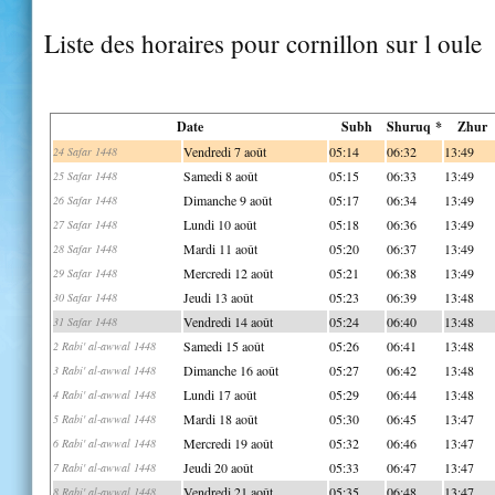
Liste des horaires pour cornillon sur l oule
Date
Subh
Shuruq *
Zhur
Vendredi 7 août
05:14
06:32
13:49
24 Safar 1448
Samedi 8 août
05:15
06:33
13:49
25 Safar 1448
Dimanche 9 août
05:17
06:34
13:49
26 Safar 1448
Lundi 10 août
05:18
06:36
13:49
27 Safar 1448
Mardi 11 août
05:20
06:37
13:49
28 Safar 1448
Mercredi 12 août
05:21
06:38
13:49
29 Safar 1448
Jeudi 13 août
05:23
06:39
13:48
30 Safar 1448
Vendredi 14 août
05:24
06:40
13:48
31 Safar 1448
Samedi 15 août
05:26
06:41
13:48
2 Rabi' al-awwal 1448
Dimanche 16 août
05:27
06:42
13:48
3 Rabi' al-awwal 1448
Lundi 17 août
05:29
06:44
13:48
4 Rabi' al-awwal 1448
Mardi 18 août
05:30
06:45
13:47
5 Rabi' al-awwal 1448
Mercredi 19 août
05:32
06:46
13:47
6 Rabi' al-awwal 1448
Jeudi 20 août
05:33
06:47
13:47
7 Rabi' al-awwal 1448
Vendredi 21 août
05:35
06:48
13:47
8 Rabi' al-awwal 1448