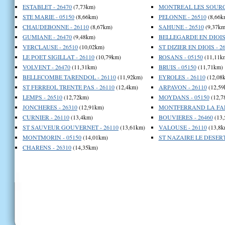
ESTABLET - 26470
(7,73km)
MONTREAL LES SOURCE
STE MARIE - 05150
(8,66km)
PELONNE - 26510
(8,66k
CHAUDEBONNE - 26110
(8,67km)
SAHUNE - 26510
(9,37km
GUMIANE - 26470
(9,48km)
BELLEGARDE EN DIOIS 
VERCLAUSE - 26510
(10,02km)
ST DIZIER EN DIOIS - 2
LE POET SIGILLAT - 26110
(10,79km)
ROSANS - 05150
(11,11k
VOLVENT - 26470
(11,31km)
BRUIS - 05150
(11,71km)
BELLECOMBE TARENDOL - 26110
(11,92km)
EYROLES - 26110
(12,08
ST FERREOL TRENTE PAS - 26110
(12,4km)
ARPAVON - 26110
(12,59
LEMPS - 26510
(12,72km)
MOYDANS - 05150
(12,7
JONCHERES - 26310
(12,91km)
MONTFERRAND LA FARE
CURNIER - 26110
(13,4km)
BOUVIERES - 26460
(13,
ST SAUVEUR GOUVERNET - 26110
(13,61km)
VALOUSE - 26110
(13,8k
MONTMORIN - 05150
(14,01km)
ST NAZAIRE LE DESERT 
CHARENS - 26310
(14,35km)