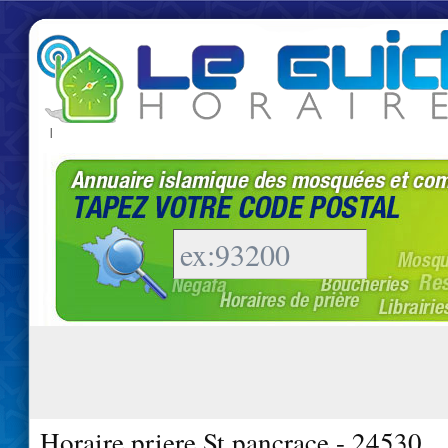
|
Horaire priere St pancrace - 24530