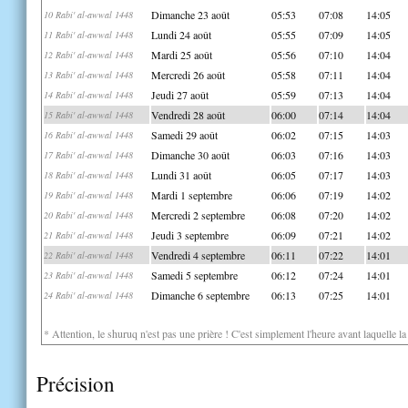
Dimanche 23 août
05:53
07:08
14:05
10 Rabi' al-awwal 1448
Lundi 24 août
05:55
07:09
14:05
11 Rabi' al-awwal 1448
Mardi 25 août
05:56
07:10
14:04
12 Rabi' al-awwal 1448
Mercredi 26 août
05:58
07:11
14:04
13 Rabi' al-awwal 1448
Jeudi 27 août
05:59
07:13
14:04
14 Rabi' al-awwal 1448
Vendredi 28 août
06:00
07:14
14:04
15 Rabi' al-awwal 1448
Samedi 29 août
06:02
07:15
14:03
16 Rabi' al-awwal 1448
Dimanche 30 août
06:03
07:16
14:03
17 Rabi' al-awwal 1448
Lundi 31 août
06:05
07:17
14:03
18 Rabi' al-awwal 1448
Mardi 1 septembre
06:06
07:19
14:02
19 Rabi' al-awwal 1448
Mercredi 2 septembre
06:08
07:20
14:02
20 Rabi' al-awwal 1448
Jeudi 3 septembre
06:09
07:21
14:02
21 Rabi' al-awwal 1448
Vendredi 4 septembre
06:11
07:22
14:01
22 Rabi' al-awwal 1448
Samedi 5 septembre
06:12
07:24
14:01
23 Rabi' al-awwal 1448
Dimanche 6 septembre
06:13
07:25
14:01
24 Rabi' al-awwal 1448
* Attention, le shuruq n'est pas une prière ! C'est simplement l'heure avant laquelle l
Précision