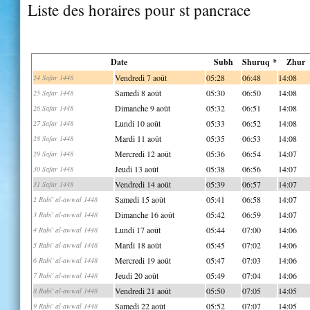
Liste des horaires pour st pancrace
Date
Subh
Shuruq *
Zhur
Vendredi 7 août
05:28
06:48
14:08
24 Safar 1448
Samedi 8 août
05:30
06:50
14:08
25 Safar 1448
Dimanche 9 août
05:32
06:51
14:08
26 Safar 1448
Lundi 10 août
05:33
06:52
14:08
27 Safar 1448
Mardi 11 août
05:35
06:53
14:08
28 Safar 1448
Mercredi 12 août
05:36
06:54
14:07
29 Safar 1448
Jeudi 13 août
05:38
06:56
14:07
30 Safar 1448
Vendredi 14 août
05:39
06:57
14:07
31 Safar 1448
Samedi 15 août
05:41
06:58
14:07
2 Rabi' al-awwal 1448
Dimanche 16 août
05:42
06:59
14:07
3 Rabi' al-awwal 1448
Lundi 17 août
05:44
07:00
14:06
4 Rabi' al-awwal 1448
Mardi 18 août
05:45
07:02
14:06
5 Rabi' al-awwal 1448
Mercredi 19 août
05:47
07:03
14:06
6 Rabi' al-awwal 1448
Jeudi 20 août
05:49
07:04
14:06
7 Rabi' al-awwal 1448
Vendredi 21 août
05:50
07:05
14:05
8 Rabi' al-awwal 1448
Samedi 22 août
05:52
07:07
14:05
9 Rabi' al-awwal 1448