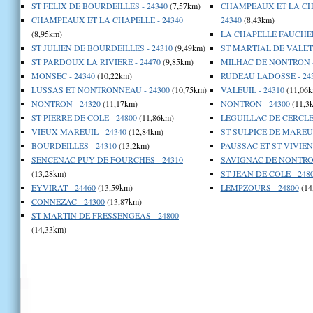
ST FELIX DE BOURDEILLES - 24340
(7,57km)
CHAMPEAUX ET LA CH
CHAMPEAUX ET LA CHAPELLE - 24340
24340
(8,43km)
(8,95km)
LA CHAPELLE FAUCHER 
ST JULIEN DE BOURDEILLES - 24310
(9,49km)
ST MARTIAL DE VALETT
ST PARDOUX LA RIVIERE - 24470
(9,85km)
MILHAC DE NONTRON -
MONSEC - 24340
(10,22km)
RUDEAU LADOSSE - 24
LUSSAS ET NONTRONNEAU - 24300
(10,75km)
VALEUIL - 24310
(11,06k
NONTRON - 24320
(11,17km)
NONTRON - 24300
(11,3
ST PIERRE DE COLE - 24800
(11,86km)
LEGUILLAC DE CERCLES
VIEUX MAREUIL - 24340
(12,84km)
ST SULPICE DE MAREUI
BOURDEILLES - 24310
(13,2km)
PAUSSAC ET ST VIVIEN 
SENCENAC PUY DE FOURCHES - 24310
SAVIGNAC DE NONTRON
(13,28km)
ST JEAN DE COLE - 248
EYVIRAT - 24460
(13,59km)
LEMPZOURS - 24800
(14
CONNEZAC - 24300
(13,87km)
ST MARTIN DE FRESSENGEAS - 24800
(14,33km)