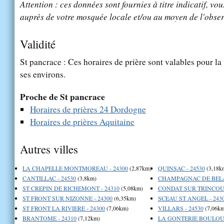
Attention : ces données sont fournies à titre indicatif, vou
auprès de votre mosquée locale et/ou au moyen de l'obser
Validité
St pancrace : Ces horaires de prière sont valables pour la
ses environs.
Proche de St pancrace
Horaires de prières 24 Dordogne
Horaires de prières Aquitaine
Autres villes
LA CHAPELLE MONTMOREAU - 24300
(2,87km)
QUINSAC - 24530
(3,18k
CANTILLAC - 24530
(3,8km)
CHAMPAGNAC DE BELAI
ST CREPIN DE RICHEMONT - 24310
(5,08km)
CONDAT SUR TRINCOU 
ST FRONT SUR NIZONNE - 24300
(6,35km)
SCEAU ST ANGEL - 243
ST FRONT LA RIVIERE - 24300
(7,06km)
VILLARS - 24530
(7,06km
BRANTOME - 24310
(7,12km)
LA GONTERIE BOULOUN