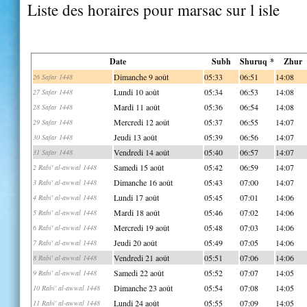
Liste des horaires pour marsac sur l isle
Date
Subh
Shuruq *
Zhur
Dimanche 9 août
05:33
06:51
14:08
26 Safar 1448
Lundi 10 août
05:34
06:53
14:08
27 Safar 1448
Mardi 11 août
05:36
06:54
14:08
28 Safar 1448
Mercredi 12 août
05:37
06:55
14:07
29 Safar 1448
Jeudi 13 août
05:39
06:56
14:07
30 Safar 1448
Vendredi 14 août
05:40
06:57
14:07
31 Safar 1448
Samedi 15 août
05:42
06:59
14:07
2 Rabi' al-awwal 1448
Dimanche 16 août
05:43
07:00
14:07
3 Rabi' al-awwal 1448
Lundi 17 août
05:45
07:01
14:06
4 Rabi' al-awwal 1448
Mardi 18 août
05:46
07:02
14:06
5 Rabi' al-awwal 1448
Mercredi 19 août
05:48
07:03
14:06
6 Rabi' al-awwal 1448
Jeudi 20 août
05:49
07:05
14:06
7 Rabi' al-awwal 1448
Vendredi 21 août
05:51
07:06
14:06
8 Rabi' al-awwal 1448
Samedi 22 août
05:52
07:07
14:05
9 Rabi' al-awwal 1448
Dimanche 23 août
05:54
07:08
14:05
10 Rabi' al-awwal 1448
Lundi 24 août
05:55
07:09
14:05
11 Rabi' al-awwal 1448