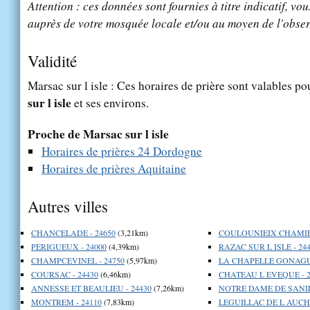
Attention : ces données sont fournies à titre indicatif, vou
auprès de votre mosquée locale et/ou au moyen de l'obser
Validité
Marsac sur l isle : Ces horaires de prière sont valables po
sur l isle
et ses environs.
Proche de Marsac sur l isle
Horaires de prières 24 Dordogne
Horaires de prières Aquitaine
Autres villes
CHANCELADE - 24650
(3,21km)
COULOUNIEIX CHAMIER
PERIGUEUX - 24000
(4,39km)
RAZAC SUR L ISLE - 24
CHAMPCEVINEL - 24750
(5,97km)
LA CHAPELLE GONAGUE
COURSAC - 24430
(6,46km)
CHATEAU L EVEQUE - 2
ANNESSE ET BEAULIEU - 24430
(7,26km)
NOTRE DAME DE SANIL
MONTREM - 24110
(7,83km)
LEGUILLAC DE L AUCHE