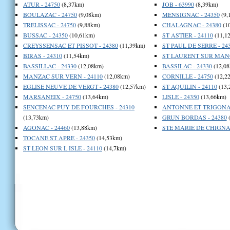
ATUR - 24750
(8,37km)
JOB - 63990
(8,39km)
BOULAZAC - 24750
(9,08km)
MENSIGNAC - 24350
(9,
TRELISSAC - 24750
(9,88km)
CHALAGNAC - 24380
(1
BUSSAC - 24350
(10,61km)
ST ASTIER - 24110
(11,1
CREYSSENSAC ET PISSOT - 24380
(11,39km)
ST PAUL DE SERRE - 24
BIRAS - 24310
(11,54km)
ST LAURENT SUR MANO
BASSILLAC - 24330
(12,08km)
BASSILAC - 24330
(12,08
MANZAC SUR VERN - 24110
(12,08km)
CORNILLE - 24750
(12,2
EGLISE NEUVE DE VERGT - 24380
(12,57km)
ST AQUILIN - 24110
(13,
MARSANEIX - 24750
(13,64km)
LISLE - 24350
(13,66km)
SENCENAC PUY DE FOURCHES - 24310
ANTONNE ET TRIGONAN
(13,73km)
GRUN BORDAS - 24380
(
AGONAC - 24460
(13,88km)
STE MARIE DE CHIGNAC
TOCANE ST APRE - 24350
(14,53km)
ST LEON SUR L ISLE - 24110
(14,7km)