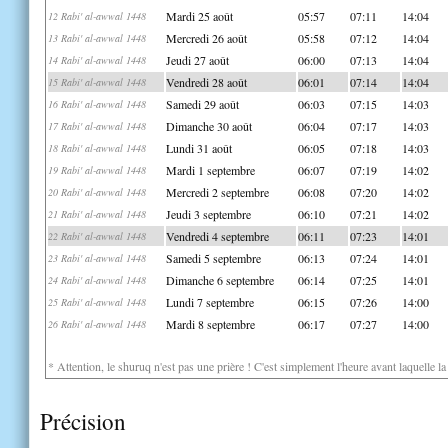
Mardi 25 août
05:57
07:11
14:04
12 Rabi' al-awwal 1448
Mercredi 26 août
05:58
07:12
14:04
13 Rabi' al-awwal 1448
Jeudi 27 août
06:00
07:13
14:04
14 Rabi' al-awwal 1448
Vendredi 28 août
06:01
07:14
14:04
15 Rabi' al-awwal 1448
Samedi 29 août
06:03
07:15
14:03
16 Rabi' al-awwal 1448
Dimanche 30 août
06:04
07:17
14:03
17 Rabi' al-awwal 1448
Lundi 31 août
06:05
07:18
14:03
18 Rabi' al-awwal 1448
Mardi 1 septembre
06:07
07:19
14:02
19 Rabi' al-awwal 1448
Mercredi 2 septembre
06:08
07:20
14:02
20 Rabi' al-awwal 1448
Jeudi 3 septembre
06:10
07:21
14:02
21 Rabi' al-awwal 1448
Vendredi 4 septembre
06:11
07:23
14:01
22 Rabi' al-awwal 1448
Samedi 5 septembre
06:13
07:24
14:01
23 Rabi' al-awwal 1448
Dimanche 6 septembre
06:14
07:25
14:01
24 Rabi' al-awwal 1448
Lundi 7 septembre
06:15
07:26
14:00
25 Rabi' al-awwal 1448
Mardi 8 septembre
06:17
07:27
14:00
26 Rabi' al-awwal 1448
* Attention, le shuruq n'est pas une prière ! C'est simplement l'heure avant laquelle l
Précision