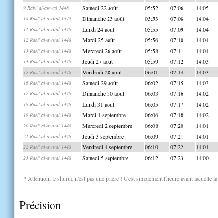
Samedi 22 août
05:52
07:06
14:05
9 Rabi' al-awwal 1448
Dimanche 23 août
05:53
07:08
14:04
10 Rabi' al-awwal 1448
Lundi 24 août
05:55
07:09
14:04
11 Rabi' al-awwal 1448
Mardi 25 août
05:56
07:10
14:04
12 Rabi' al-awwal 1448
Mercredi 26 août
05:58
07:11
14:04
13 Rabi' al-awwal 1448
Jeudi 27 août
05:59
07:12
14:03
14 Rabi' al-awwal 1448
Vendredi 28 août
06:01
07:14
14:03
15 Rabi' al-awwal 1448
Samedi 29 août
06:02
07:15
14:03
16 Rabi' al-awwal 1448
Dimanche 30 août
06:03
07:16
14:02
17 Rabi' al-awwal 1448
Lundi 31 août
06:05
07:17
14:02
18 Rabi' al-awwal 1448
Mardi 1 septembre
06:06
07:18
14:02
19 Rabi' al-awwal 1448
Mercredi 2 septembre
06:08
07:20
14:01
20 Rabi' al-awwal 1448
Jeudi 3 septembre
06:09
07:21
14:01
21 Rabi' al-awwal 1448
Vendredi 4 septembre
06:10
07:22
14:01
22 Rabi' al-awwal 1448
Samedi 5 septembre
06:12
07:23
14:00
23 Rabi' al-awwal 1448
* Attention, le shuruq n'est pas une prière ! C'est simplement l'heure avant laquelle l
Précision