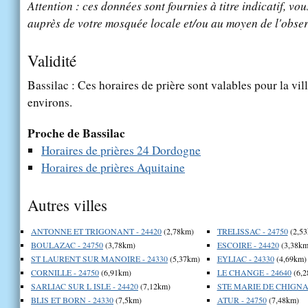
Attention : ces données sont fournies à titre indicatif, vou
auprès de votre mosquée locale et/ou au moyen de l'obser
Validité
Bassilac : Ces horaires de prière sont valables pour la vil
environs.
Proche de Bassilac
Horaires de prières 24 Dordogne
Horaires de prières Aquitaine
Autres villes
ANTONNE ET TRIGONANT - 24420
(2,78km)
TRELISSAC - 24750
(2,53
BOULAZAC - 24750
(3,78km)
ESCOIRE - 24420
(3,38km
ST LAURENT SUR MANOIRE - 24330
(5,37km)
EYLIAC - 24330
(4,69km)
CORNILLE - 24750
(6,91km)
LE CHANGE - 24640
(6,2
SARLIAC SUR L ISLE - 24420
(7,12km)
STE MARIE DE CHIGNAC
BLIS ET BORN - 24330
(7,5km)
ATUR - 24750
(7,48km)