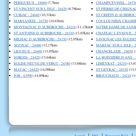
PERIGUEUX - 24000
(7,7km)
CHAMPCEVINEL - 2475
ST VINCENT SUR L ISLE - 24420
(8,79km)
ST PIERRE DE CHIGNAC 
CUBJAC - 24640
(10,31km)
ST CREPIN D AUBEROCH
MARSANEIX - 24750
(10,63km)
COULOUNIEIX CHAMIER
MONTAGNAC D AUBEROCHE - 24210
(11,12km)
NOTRE DAME DE SANIL
ST ANTOINE D AUBEROCHE - 24330
(11,65km)
CHATEAU L EVEQUE - 2
MILHAC D AUBEROCHE - 24330
(12,05km)
SAVIGNAC LES EGLISES 
AGONAC - 24460
(12,17km)
MARSAC SUR L ISLE - 2
LIGUEUX - 24460
(13,05km)
CHANCELADE - 24650
(
SORGES - 24420
(13,64km)
LA BOISSIERE D ANS - 
EGLISE NEUVE DE VERGT - 24380
(13,68km)
LIMEYRAT - 24210
(13,6
MAYAC - 24420
(14,08km)
ST GEYRAC - 24330
(13,
JOB - 63990
(14,89km)
BROUCHAUD - 24210
(1
Accueil
FAQ
Restaurant Halal