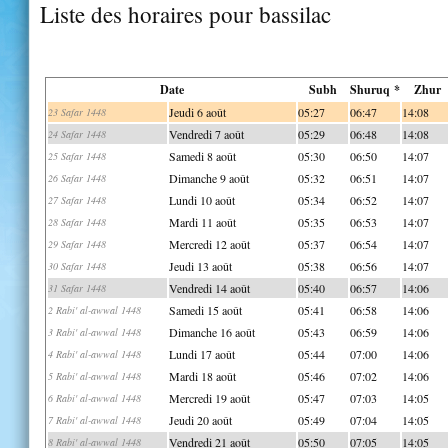
Liste des horaires pour bassilac
Date
Subh
Shuruq *
Zhur
Jeudi 6 août
05:27
06:47
14:08
23 Safar 1448
Vendredi 7 août
05:29
06:48
14:08
24 Safar 1448
Samedi 8 août
05:30
06:50
14:07
25 Safar 1448
Dimanche 9 août
05:32
06:51
14:07
26 Safar 1448
Lundi 10 août
05:34
06:52
14:07
27 Safar 1448
Mardi 11 août
05:35
06:53
14:07
28 Safar 1448
Mercredi 12 août
05:37
06:54
14:07
29 Safar 1448
Jeudi 13 août
05:38
06:56
14:07
30 Safar 1448
Vendredi 14 août
05:40
06:57
14:06
31 Safar 1448
Samedi 15 août
05:41
06:58
14:06
2 Rabi' al-awwal 1448
Dimanche 16 août
05:43
06:59
14:06
3 Rabi' al-awwal 1448
Lundi 17 août
05:44
07:00
14:06
4 Rabi' al-awwal 1448
Mardi 18 août
05:46
07:02
14:06
5 Rabi' al-awwal 1448
Mercredi 19 août
05:47
07:03
14:05
6 Rabi' al-awwal 1448
Jeudi 20 août
05:49
07:04
14:05
7 Rabi' al-awwal 1448
Vendredi 21 août
05:50
07:05
14:05
8 Rabi' al-awwal 1448