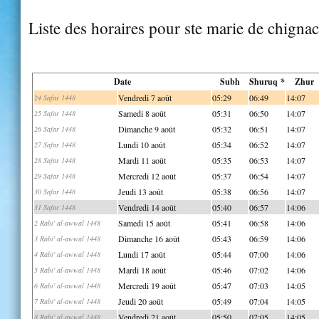
Liste des horaires pour ste marie de chignac
Date
Subh
Shuruq *
Zhur
Vendredi 7 août
05:29
06:49
14:07
24 Safar 1448
Samedi 8 août
05:31
06:50
14:07
25 Safar 1448
Dimanche 9 août
05:32
06:51
14:07
26 Safar 1448
Lundi 10 août
05:34
06:52
14:07
27 Safar 1448
Mardi 11 août
05:35
06:53
14:07
28 Safar 1448
Mercredi 12 août
05:37
06:54
14:07
29 Safar 1448
Jeudi 13 août
05:38
06:56
14:07
30 Safar 1448
Vendredi 14 août
05:40
06:57
14:06
31 Safar 1448
Samedi 15 août
05:41
06:58
14:06
2 Rabi' al-awwal 1448
Dimanche 16 août
05:43
06:59
14:06
3 Rabi' al-awwal 1448
Lundi 17 août
05:44
07:00
14:06
4 Rabi' al-awwal 1448
Mardi 18 août
05:46
07:02
14:06
5 Rabi' al-awwal 1448
Mercredi 19 août
05:47
07:03
14:05
6 Rabi' al-awwal 1448
Jeudi 20 août
05:49
07:04
14:05
7 Rabi' al-awwal 1448
Vendredi 21 août
05:50
07:05
14:05
8 Rabi' al-awwal 1448