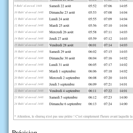
Samedi 22 août
05:52
07:06
14:05
9 Rabi' al-awwal 1448
Dimanche 23 août
05:53
07:08
14:04
10 Rabi' al-awwal 1448
Lundi 24 août
05:55
07:09
14:04
11 Rabi' al-awwal 1448
Mardi 25 août
05:56
07:10
14:04
12 Rabi' al-awwal 1448
Mercredi 26 août
05:58
07:11
14:03
13 Rabi' al-awwal 1448
Jeudi 27 août
05:59
07:12
14:03
14 Rabi' al-awwal 1448
Vendredi 28 août
06:01
07:14
14:03
15 Rabi' al-awwal 1448
Samedi 29 août
06:02
07:15
14:03
16 Rabi' al-awwal 1448
Dimanche 30 août
06:04
07:16
14:02
17 Rabi' al-awwal 1448
Lundi 31 août
06:05
07:17
14:02
18 Rabi' al-awwal 1448
Mardi 1 septembre
06:06
07:18
14:02
19 Rabi' al-awwal 1448
Mercredi 2 septembre
06:08
07:20
14:01
20 Rabi' al-awwal 1448
Jeudi 3 septembre
06:09
07:21
14:01
21 Rabi' al-awwal 1448
Vendredi 4 septembre
06:11
07:22
14:01
22 Rabi' al-awwal 1448
Samedi 5 septembre
06:12
07:23
14:00
23 Rabi' al-awwal 1448
Dimanche 6 septembre
06:13
07:24
14:00
24 Rabi' al-awwal 1448
* Attention, le shuruq n'est pas une prière ! C'est simplement l'heure avant laquelle l
Précision