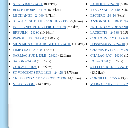
ST GEYRAC - 24330
(8,15km)
LA DOUZE - 24330
(8,16
BLIS ET BORN - 24330
(8,46km)
TRELISSAC - 24750
(8,58
LE CHANGE - 24640
(8,7km)
ESCOIRE - 24420
(9km)
ST ANTOINE D AUBEROCHE - 24330
(9,08km)
ANTONNE ET TRIGONAN
EGLISE NEUVE DE VERGT - 24380
(9,33km)
NOTRE DAME DE SANIL
BREUILH - 24380
(10,14km)
LACROPTE - 24380
(10,5
PERIGUEUX - 24000
(11,08km)
COULOUNIEIX CHAMIER
MONTAGNAC D AUBEROCHE - 24210
(11,7km)
FOSSEMAGNE - 24210
(
LIMEYRAT - 24210
(12,4km)
CHAMPCEVINEL - 2475
SARLIAC SUR L ISLE - 24420
(12,6km)
CHALAGNAC - 24380
(1
SALON - 24380
(13,15km)
JOB - 63990
(13,19km)
CUBJAC - 24640
(13,25km)
ST FELIX DE REILLAC 
ST VINCENT SUR L ISLE - 24420
(13,76km)
(13,71km)
CREYSSENSAC ET PISSOT - 24380
(14,27km)
CORNILLE - 24750
(13,8
VERGT - 24380
(14,81km)
MARSAC SUR L ISLE - 2