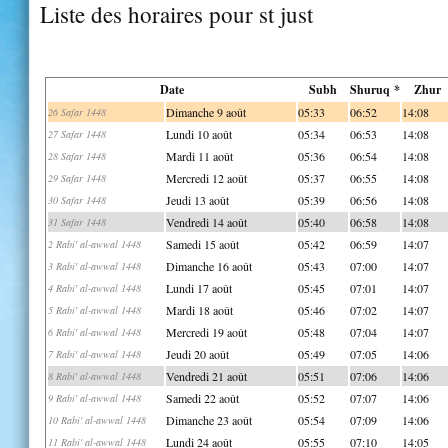
Liste des horaires pour st just
Date
Subh
Shuruq *
Zhur
Dimanche 9 août
05:33
06:52
14:08
26 Safar 1448
Lundi 10 août
05:34
06:53
14:08
27 Safar 1448
Mardi 11 août
05:36
06:54
14:08
28 Safar 1448
Mercredi 12 août
05:37
06:55
14:08
29 Safar 1448
Jeudi 13 août
05:39
06:56
14:08
30 Safar 1448
Vendredi 14 août
05:40
06:58
14:08
31 Safar 1448
Samedi 15 août
05:42
06:59
14:07
2 Rabi' al-awwal 1448
Dimanche 16 août
05:43
07:00
14:07
3 Rabi' al-awwal 1448
Lundi 17 août
05:45
07:01
14:07
4 Rabi' al-awwal 1448
Mardi 18 août
05:46
07:02
14:07
5 Rabi' al-awwal 1448
Mercredi 19 août
05:48
07:04
14:07
6 Rabi' al-awwal 1448
Jeudi 20 août
05:49
07:05
14:06
7 Rabi' al-awwal 1448
Vendredi 21 août
05:51
07:06
14:06
8 Rabi' al-awwal 1448
Samedi 22 août
05:52
07:07
14:06
9 Rabi' al-awwal 1448
Dimanche 23 août
05:54
07:09
14:06
10 Rabi' al-awwal 1448
Lundi 24 août
05:55
07:10
14:05
11 Rabi' al-awwal 1448