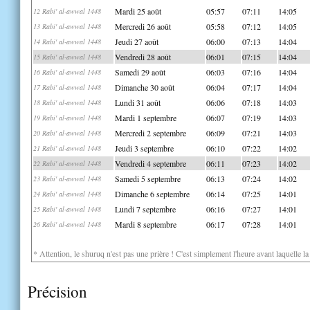
Mardi 25 août
05:57
07:11
14:05
12 Rabi' al-awwal 1448
Mercredi 26 août
05:58
07:12
14:05
13 Rabi' al-awwal 1448
Jeudi 27 août
06:00
07:13
14:04
14 Rabi' al-awwal 1448
Vendredi 28 août
06:01
07:15
14:04
15 Rabi' al-awwal 1448
Samedi 29 août
06:03
07:16
14:04
16 Rabi' al-awwal 1448
Dimanche 30 août
06:04
07:17
14:04
17 Rabi' al-awwal 1448
Lundi 31 août
06:06
07:18
14:03
18 Rabi' al-awwal 1448
Mardi 1 septembre
06:07
07:19
14:03
19 Rabi' al-awwal 1448
Mercredi 2 septembre
06:09
07:21
14:03
20 Rabi' al-awwal 1448
Jeudi 3 septembre
06:10
07:22
14:02
21 Rabi' al-awwal 1448
Vendredi 4 septembre
06:11
07:23
14:02
22 Rabi' al-awwal 1448
Samedi 5 septembre
06:13
07:24
14:02
23 Rabi' al-awwal 1448
Dimanche 6 septembre
06:14
07:25
14:01
24 Rabi' al-awwal 1448
Lundi 7 septembre
06:16
07:27
14:01
25 Rabi' al-awwal 1448
Mardi 8 septembre
06:17
07:28
14:01
26 Rabi' al-awwal 1448
* Attention, le shuruq n'est pas une prière ! C'est simplement l'heure avant laquelle l
Précision