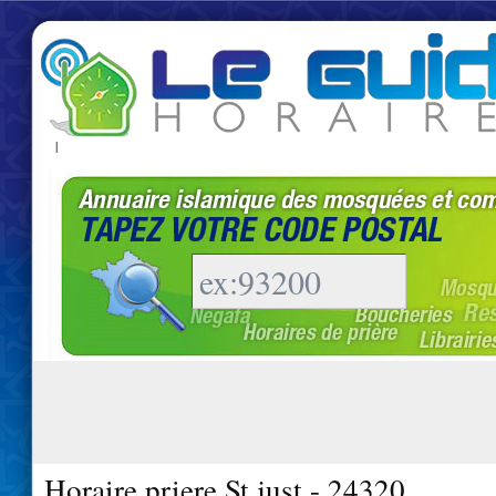
|
Horaire priere St just - 24320