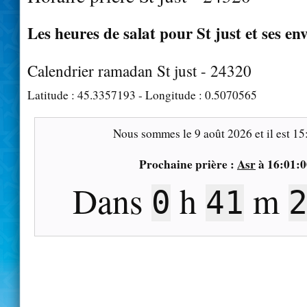
Les heures de salat pour St just et ses en
Calendrier ramadan St just - 24320
Latitude :
45.3357193
- Longitude :
0.5070565
Nous sommes le
9 août 2026
et il est
15
Prochaine prière :
Asr
à
16:01:0
Dans
h
m
0
41