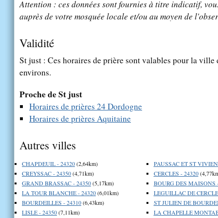
Attention : ces données sont fournies à titre indicatif, vou
auprès de votre mosquée locale et/ou au moyen de l'obser
Validité
St just : Ces horaires de prière sont valables pour la ville
environs.
Proche de St just
Horaires de prières 24 Dordogne
Horaires de prières Aquitaine
Autres villes
CHAPDEUIL - 24320
(2,64km)
PAUSSAC ET ST VIVIEN 
CREYSSAC - 24350
(4,71km)
CERCLES - 24320
(4,77k
GRAND BRASSAC - 24350
(5,17km)
BOURG DES MAISONS -
LA TOUR BLANCHE - 24320
(6,01km)
LEGUILLAC DE CERCLES
BOURDEILLES - 24310
(6,43km)
ST JULIEN DE BOURDEI
LISLE - 24350
(7,11km)
LA CHAPELLE MONTABO