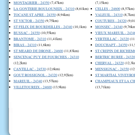
MONTAGRIER - 24350
(7,47km)
(7,15km)
LA GONTERIE BOULOUNEIX - 24310
(8,61km)
CELLES - 24600
(8,57km)
TOCANE ST APRE - 24350
(8,94km)
VALEUIL - 24310
(8,7km)
ST VICTOR - 24350
(9,75km)
COUTURES - 24320
(9,0
ST FELIX DE BOURDEILLES - 24340
(10,1km)
MONSEC - 24340
(9,76km
BUSSAC - 24350
(10,55km)
VIEUX MAREUIL - 2434
BRANTOME - 24310
(11,41km)
VERTEILLAC - 24320
(11
BIRAS - 24310
(11,6km)
DOUCHAPT - 24350
(11,
ST MEARD DE DRONE - 24600
(11,83km)
ST CREPIN DE RICHEMO
SENCENAC PUY DE FOURCHES - 24310
BERTRIC BUREE - 24320
(12,2km)
CHERVAL - 24320
(12,3k
CANTILLAC - 24530
(12,6km)
MENSIGNAC - 24350
(12
GOUT ROSSIGNOL - 24320
(12,92km)
ST MARTIAL VIVEYROL 
MAREUIL - 24340
(13,57km)
CHAMPEAUX ET LA CHA
VILLETOUREIX - 24600
(13,9km)
(13,71km)