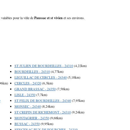
t valables pour la ville de
Paussac et st vivien
et ses environs.
ST JULIEN DE BOURDEILLES - 24310
(4,22km)
BOURDEILLES - 24310
(4,77km)
LEGUILLAC DE CERCLES - 24340
(5,18km)
96km)
CERCLES - 24320
(6,3km)
GRAND BRASSAC - 24350
(7,58km)
LISLE - 24350
(7,7km)
0
ST FELIX DE BOURDEILLES - 24340
(7,95km)
MONSEC - 24340
(8,24km)
ST CREPIN DE RICHEMONT - 24310
(9,24km)
MONTAGRIER - 24350
(9,68km)
BUSSAC - 24350
(9,95km)
SENCENAC PUY DE FOURCHES - 24310