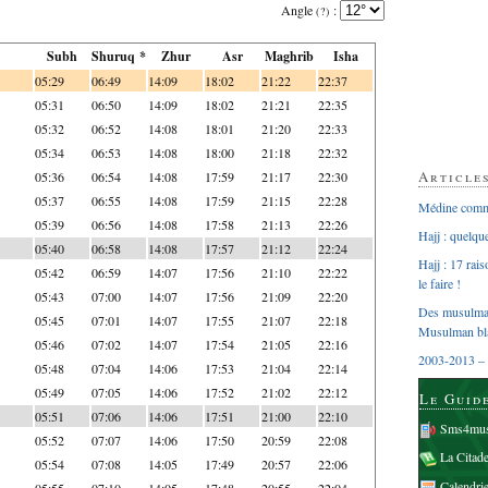
Angle
:
(?)
Subh
Shuruq *
Zhur
Asr
Maghrib
Isha
05:29
06:49
14:09
18:02
21:22
22:37
05:31
06:50
14:09
18:02
21:21
22:35
05:32
06:52
14:08
18:01
21:20
22:33
05:34
06:53
14:08
18:00
21:18
22:32
Article
05:36
06:54
14:08
17:59
21:17
22:30
05:37
06:55
14:08
17:59
21:15
22:28
Médine comme
05:39
06:56
14:08
17:58
21:13
22:26
Hajj : quelq
05:40
06:58
14:08
17:57
21:12
22:24
Hajj : 17 rai
05:42
06:59
14:07
17:56
21:10
22:22
le faire !
05:43
07:00
14:07
17:56
21:09
22:20
Des musulman
05:45
07:01
14:07
17:55
21:07
22:18
Musulman bl
05:46
07:02
14:07
17:54
21:05
22:16
2003-2013 – 
05:48
07:04
14:06
17:53
21:04
22:14
05:49
07:05
14:06
17:52
21:02
22:12
Le Guid
05:51
07:06
14:06
17:51
21:00
22:10
Sms4mus
05:52
07:07
14:06
17:50
20:59
22:08
La Citad
05:54
07:08
14:05
17:49
20:57
22:06
Calendri
05:55
07:10
14:05
17:48
20:55
22:04