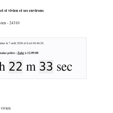
t st vivien et ses environs
vien - 24310
mes le
7 août 2026
et il est
04:46:27
.
haine prière :
Zuhr
à
12:09:00
h
m
sec
22
32
 vivien