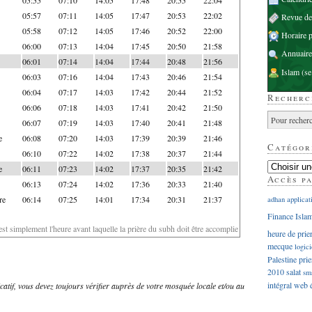
05:57
07:11
14:05
17:47
20:53
22:02
Revue d
05:58
07:12
14:05
17:46
20:52
22:00
Horaire p
06:00
07:13
14:04
17:45
20:50
21:58
Annuaire
06:01
07:14
14:04
17:44
20:48
21:56
Islam
(se
06:03
07:16
14:04
17:43
20:46
21:54
06:04
07:17
14:03
17:42
20:44
21:52
Recherc
06:06
07:18
14:03
17:41
20:42
21:50
06:07
07:19
14:03
17:40
20:41
21:48
e
06:08
07:20
14:03
17:39
20:39
21:46
Catégor
06:10
07:22
14:02
17:38
20:37
21:44
e
06:11
07:23
14:02
17:37
20:35
21:42
Accès p
06:13
07:24
14:02
17:36
20:33
21:40
re
06:14
07:25
14:01
17:34
20:31
21:37
adhan
applicat
Finance Isla
'est simplement l'heure avant laquelle la prière du subh doit être accomplie
heure de prie
mecque
logici
Palestine
prie
2010
salat
sm
intégral
web
dicatif, vous devez toujours vérifier auprès de votre mosquée locale et/ou au