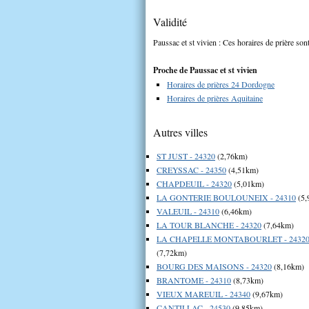
Validité
Paussac et st vivien : Ces horaires de prière son
Proche de Paussac et st vivien
Horaires de prières 24 Dordogne
Horaires de prières Aquitaine
Autres villes
ST JUST - 24320
(2,76km)
CREYSSAC - 24350
(4,51km)
CHAPDEUIL - 24320
(5,01km)
LA GONTERIE BOULOUNEIX - 24310
(5,
VALEUIL - 24310
(6,46km)
LA TOUR BLANCHE - 24320
(7,64km)
LA CHAPELLE MONTABOURLET - 2432
(7,72km)
BOURG DES MAISONS - 24320
(8,16km)
BRANTOME - 24310
(8,73km)
VIEUX MAREUIL - 24340
(9,67km)
CANTILLAC - 24530
(9,85km)