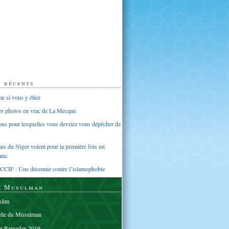
s récents
 si vous y étiez
ues photos en vrac de La Mecque
sons pour lesquelles vous devriez vous dépêcher de
s du Niger voient pour la première fois un
anc
CCIF : Une décennie contre l’islamophobie
e Musulman
lim
elle du Musulman
er Ramadan 2019