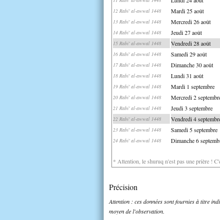
Mardi 25 août
12 Rabi' al-awwal 1448
Mercredi 26 août
13 Rabi' al-awwal 1448
Jeudi 27 août
14 Rabi' al-awwal 1448
Vendredi 28 août
15 Rabi' al-awwal 1448
Samedi 29 août
16 Rabi' al-awwal 1448
Dimanche 30 août
17 Rabi' al-awwal 1448
Lundi 31 août
18 Rabi' al-awwal 1448
Mardi 1 septembre
19 Rabi' al-awwal 1448
Mercredi 2 septembr
20 Rabi' al-awwal 1448
Jeudi 3 septembre
21 Rabi' al-awwal 1448
Vendredi 4 septembr
22 Rabi' al-awwal 1448
Samedi 5 septembre
23 Rabi' al-awwal 1448
Dimanche 6 septemb
24 Rabi' al-awwal 1448
* Attention, le shuruq n'est pas une prière ! C
Précision
Attention : ces données sont fournies à titre in
moyen de l'observation.