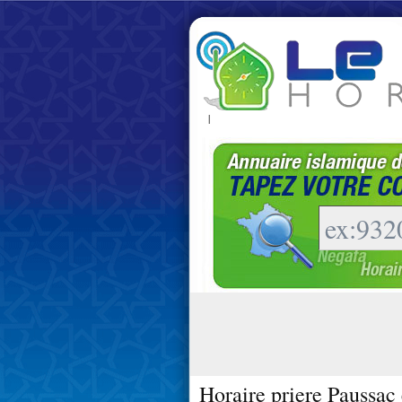
|
Horaire priere Paussac 