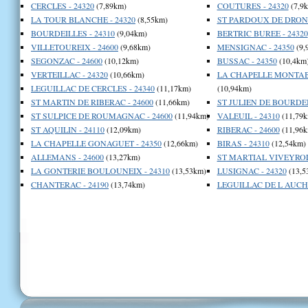
CERCLES - 24320
(7,89km)
COUTURES - 24320
(7,9
LA TOUR BLANCHE - 24320
(8,55km)
ST PARDOUX DE DRONE
BOURDEILLES - 24310
(9,04km)
BERTRIC BUREE - 24320
VILLETOUREIX - 24600
(9,68km)
MENSIGNAC - 24350
(9,
SEGONZAC - 24600
(10,12km)
BUSSAC - 24350
(10,4km
VERTEILLAC - 24320
(10,66km)
LA CHAPELLE MONTABO
LEGUILLAC DE CERCLES - 24340
(11,17km)
(10,94km)
ST MARTIN DE RIBERAC - 24600
(11,66km)
ST JULIEN DE BOURDEI
ST SULPICE DE ROUMAGNAC - 24600
(11,94km)
VALEUIL - 24310
(11,79k
ST AQUILIN - 24110
(12,09km)
RIBERAC - 24600
(11,96k
LA CHAPELLE GONAGUET - 24350
(12,66km)
BIRAS - 24310
(12,54km)
ALLEMANS - 24600
(13,27km)
ST MARTIAL VIVEYROL 
LA GONTERIE BOULOUNEIX - 24310
(13,53km)
LUSIGNAC - 24320
(13,5
CHANTERAC - 24190
(13,74km)
LEGUILLAC DE L AUCHE