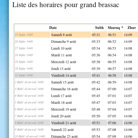
Liste des horaires pour grand brassac
Date
Subh
Shuruq *
Zhur
Samedi 8 août
05:31
06:51
14:09
25 Safar 1448
Dimanche 9 août
05:33
06:52
14:09
26 Safar 1448
Lundi 10 août
05:34
06:53
14:08
27 Safar 1448
Mardi 11 août
05:36
06:54
14:08
28 Safar 1448
Mercredi 12 août
05:38
06:55
14:08
29 Safar 1448
Jeudi 13 août
05:39
06:57
14:08
30 Safar 1448
Vendredi 14 août
05:41
06:58
14:08
31 Safar 1448
Samedi 15 août
05:42
06:59
14:08
2 Rabi' al-awwal 1448
Dimanche 16 août
05:44
07:00
14:07
3 Rabi' al-awwal 1448
Lundi 17 août
05:45
07:01
14:07
4 Rabi' al-awwal 1448
Mardi 18 août
05:47
07:03
14:07
5 Rabi' al-awwal 1448
Mercredi 19 août
05:48
07:04
14:07
6 Rabi' al-awwal 1448
Jeudi 20 août
05:50
07:05
14:06
7 Rabi' al-awwal 1448
Vendredi 21 août
05:51
07:06
14:06
8 Rabi' al-awwal 1448
Samedi 22 août
05:53
07:08
14:06
9 Rabi' al-awwal 1448
Dimanche 23 août
05:54
07:09
14:06
10 Rabi' al-awwal 1448