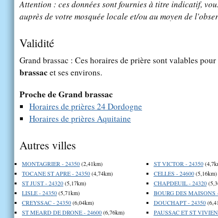
Attention : ces données sont fournies à titre indicatif, vou
auprès de votre mosquée locale et/ou au moyen de l'obser
Validité
Grand brassac : Ces horaires de prière sont valables pour 
brassac
et ses environs.
Proche de Grand brassac
Horaires de prières 24 Dordogne
Horaires de prières Aquitaine
Autres villes
MONTAGRIER - 24350
(2,41km)
ST VICTOR - 24350
(4,7k
TOCANE ST APRE - 24350
(4,74km)
CELLES - 24600
(5,16km)
ST JUST - 24320
(5,17km)
CHAPDEUIL - 24320
(5,
LISLE - 24350
(5,71km)
BOURG DES MAISONS -
CREYSSAC - 24350
(6,04km)
DOUCHAPT - 24350
(6,4
ST MEARD DE DRONE - 24600
(6,76km)
PAUSSAC ET ST VIVIEN 