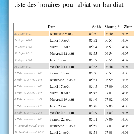
Liste des horaires pour abjat sur bandiat
Date
Subh
Shuruq *
Zhur
Dimanche 9 août
05:30
06:50
14:08
26 Safar 1448
Lundi 10 août
05:32
06:51
14:07
27 Safar 1448
Mardi 11 août
05:34
06:52
14:07
28 Safar 1448
Mercredi 12 août
05:35
06:54
14:07
29 Safar 1448
Jeudi 13 août
05:37
06:55
14:07
30 Safar 1448
Vendredi 14 août
05:38
06:56
14:07
31 Safar 1448
Samedi 15 août
05:40
06:57
14:06
2 Rabi' al-awwal 1448
Dimanche 16 août
05:41
06:59
14:06
3 Rabi' al-awwal 1448
Lundi 17 août
05:43
07:00
14:06
4 Rabi' al-awwal 1448
Mardi 18 août
05:45
07:01
14:06
5 Rabi' al-awwal 1448
Mercredi 19 août
05:46
07:02
14:06
6 Rabi' al-awwal 1448
Jeudi 20 août
05:48
07:03
14:05
7 Rabi' al-awwal 1448
Vendredi 21 août
05:49
07:05
14:05
8 Rabi' al-awwal 1448
Samedi 22 août
05:51
07:06
14:05
9 Rabi' al-awwal 1448
Dimanche 23 août
05:52
07:07
14:05
10 Rabi' al-awwal 1448
Lundi 24 août
05:54
07:08
14:04
11 Rabi' al-awwal 1448