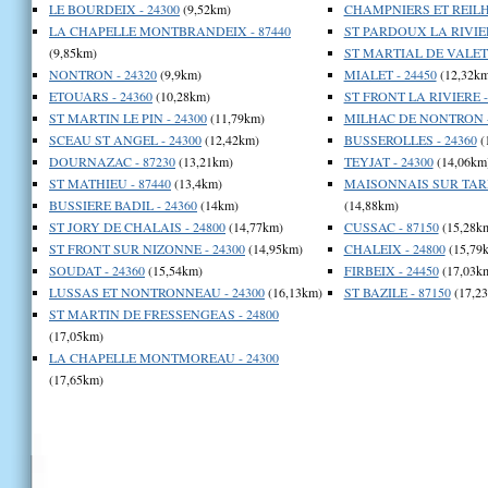
LE BOURDEIX - 24300
(9,52km)
CHAMPNIERS ET REILHA
LA CHAPELLE MONTBRANDEIX - 87440
ST PARDOUX LA RIVIER
(9,85km)
ST MARTIAL DE VALETT
NONTRON - 24320
(9,9km)
MIALET - 24450
(12,32km
ETOUARS - 24360
(10,28km)
ST FRONT LA RIVIERE -
ST MARTIN LE PIN - 24300
(11,79km)
MILHAC DE NONTRON -
SCEAU ST ANGEL - 24300
(12,42km)
BUSSEROLLES - 24360
(
DOURNAZAC - 87230
(13,21km)
TEYJAT - 24300
(14,06km
ST MATHIEU - 87440
(13,4km)
MAISONNAIS SUR TARD
BUSSIERE BADIL - 24360
(14km)
(14,88km)
ST JORY DE CHALAIS - 24800
(14,77km)
CUSSAC - 87150
(15,28k
ST FRONT SUR NIZONNE - 24300
(14,95km)
CHALEIX - 24800
(15,79
SOUDAT - 24360
(15,54km)
FIRBEIX - 24450
(17,03k
LUSSAS ET NONTRONNEAU - 24300
(16,13km)
ST BAZILE - 87150
(17,2
ST MARTIN DE FRESSENGEAS - 24800
(17,05km)
LA CHAPELLE MONTMOREAU - 24300
(17,65km)