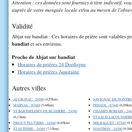
Attention : ces données sont fournies à titre indicatif, vou
auprès de votre mosquée locale et/ou au moyen de l'obser
Validité
Abjat sur bandiat : Ces horaires de prière sont valables po
bandiat
et ses environs.
Proche de Abjat sur bandiat
Horaires de prières 24 Dordogne
Horaires de prières Aquitaine
Autres villes
AUGIGNAC - 24300
(4,55km)
SAVIGNAC DE NONTRON
MARVAL - 87440
(5,68km)
PENSOL - 87440
(6,09km
ST BARTHELEMY DE BUSSIERE - 24360
CHAMPS ROMAIN - 244
(6,13km)
ST SAUD LACOUSSIERE 
PIEGUT PLUVIERS - 24360
(6,65km)
MILHAGUET - 87440
(9,
ST ESTEPHE - 24360
(7,33km)
NONTRON - 24300
(9,56