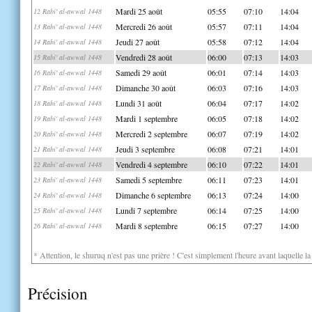
Mardi 25 août
05:55
07:10
14:04
12 Rabi' al-awwal 1448
Mercredi 26 août
05:57
07:11
14:04
13 Rabi' al-awwal 1448
Jeudi 27 août
05:58
07:12
14:04
14 Rabi' al-awwal 1448
Vendredi 28 août
06:00
07:13
14:03
15 Rabi' al-awwal 1448
Samedi 29 août
06:01
07:14
14:03
16 Rabi' al-awwal 1448
Dimanche 30 août
06:03
07:16
14:03
17 Rabi' al-awwal 1448
Lundi 31 août
06:04
07:17
14:02
18 Rabi' al-awwal 1448
Mardi 1 septembre
06:05
07:18
14:02
19 Rabi' al-awwal 1448
Mercredi 2 septembre
06:07
07:19
14:02
20 Rabi' al-awwal 1448
Jeudi 3 septembre
06:08
07:21
14:01
21 Rabi' al-awwal 1448
Vendredi 4 septembre
06:10
07:22
14:01
22 Rabi' al-awwal 1448
Samedi 5 septembre
06:11
07:23
14:01
23 Rabi' al-awwal 1448
Dimanche 6 septembre
06:13
07:24
14:00
24 Rabi' al-awwal 1448
Lundi 7 septembre
06:14
07:25
14:00
25 Rabi' al-awwal 1448
Mardi 8 septembre
06:15
07:27
14:00
26 Rabi' al-awwal 1448
* Attention, le shuruq n'est pas une prière ! C'est simplement l'heure avant laquelle l
Précision