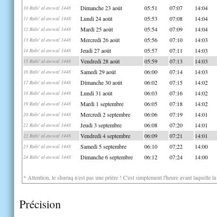
Dimanche 23 août
05:51
07:07
14:04
10 Rabi' al-awwal 1448
Lundi 24 août
05:53
07:08
14:04
11 Rabi' al-awwal 1448
Mardi 25 août
05:54
07:09
14:04
12 Rabi' al-awwal 1448
Mercredi 26 août
05:56
07:10
14:03
13 Rabi' al-awwal 1448
Jeudi 27 août
05:57
07:11
14:03
14 Rabi' al-awwal 1448
Vendredi 28 août
05:59
07:13
14:03
15 Rabi' al-awwal 1448
Samedi 29 août
06:00
07:14
14:03
16 Rabi' al-awwal 1448
Dimanche 30 août
06:02
07:15
14:02
17 Rabi' al-awwal 1448
Lundi 31 août
06:03
07:16
14:02
18 Rabi' al-awwal 1448
Mardi 1 septembre
06:05
07:18
14:02
19 Rabi' al-awwal 1448
Mercredi 2 septembre
06:06
07:19
14:01
20 Rabi' al-awwal 1448
Jeudi 3 septembre
06:08
07:20
14:01
21 Rabi' al-awwal 1448
Vendredi 4 septembre
06:09
07:21
14:01
22 Rabi' al-awwal 1448
Samedi 5 septembre
06:10
07:22
14:00
23 Rabi' al-awwal 1448
Dimanche 6 septembre
06:12
07:24
14:00
24 Rabi' al-awwal 1448
* Attention, le shuruq n'est pas une prière ! C'est simplement l'heure avant laquelle l
Précision