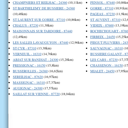
CHAMPNIERS ET REILHAC - 24360
(10,11km)
PENSOL - 87440
(10,86k
ST BARTHELEMY DE BUSSIERE - 24360
GORRE - 87310
(10,91km
(10,48km)
PAGEAS - 87230
(11,9km
ST LAURENT SUR GORRE - 87310
(10,86km)
ST AUVENT - 87310
(12,
CHALUS - 87230
(11,38km)
VIDEIX - 87600
(13,19km
MAISONNAIS SUR TARDOIRE - 87440
ROCHECHOUART - 8760
(12,49km)
FIRBEIX - 24450
(15,25k
LES SALLES LAVAUGUYON - 87440
(12,96km)
PIEGUT PLUVIERS - 243
ST CYR - 87310
(13,38km)
SAUVAGNAC - 16310
(16
VERNEUIL - 16310
(14,76km)
BUSSIERE GALANT - 87
ABJAT SUR BANDIAT - 24300
(15,28km)
LES CARS - 87230
(17,37
PRESSIGNAC - 16150
(15,8km)
CHASSENON - 16150
(17
BUSSEROLLES - 24360
(16,62km)
MIALET - 24450
(17,95km
SEREILHAC - 87620
(16,97km)
MASSIGNAC - 16310
(17,37km)
AUGIGNAC - 24300
(17,57km)
SAILLAT SUR VIENNE - 87720
(18,04km)