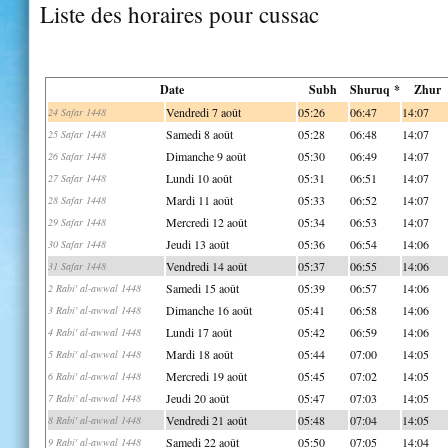
Liste des horaires pour cussac
Date
Subh
Shuruq *
Zhur
Vendredi 7 août
05:26
06:47
14:07
24 Safar 1448
Samedi 8 août
05:28
06:48
14:07
25 Safar 1448
Dimanche 9 août
05:30
06:49
14:07
26 Safar 1448
Lundi 10 août
05:31
06:51
14:07
27 Safar 1448
Mardi 11 août
05:33
06:52
14:07
28 Safar 1448
Mercredi 12 août
05:34
06:53
14:07
29 Safar 1448
Jeudi 13 août
05:36
06:54
14:06
30 Safar 1448
Vendredi 14 août
05:37
06:55
14:06
31 Safar 1448
Samedi 15 août
05:39
06:57
14:06
2 Rabi' al-awwal 1448
Dimanche 16 août
05:41
06:58
14:06
3 Rabi' al-awwal 1448
Lundi 17 août
05:42
06:59
14:06
4 Rabi' al-awwal 1448
Mardi 18 août
05:44
07:00
14:05
5 Rabi' al-awwal 1448
Mercredi 19 août
05:45
07:02
14:05
6 Rabi' al-awwal 1448
Jeudi 20 août
05:47
07:03
14:05
7 Rabi' al-awwal 1448
Vendredi 21 août
05:48
07:04
14:05
8 Rabi' al-awwal 1448
Samedi 22 août
05:50
07:05
14:04
9 Rabi' al-awwal 1448