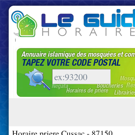
|
Horaire priere Cussac - 87150