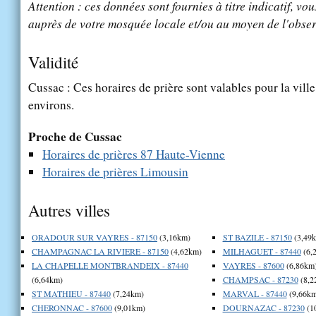
Attention : ces données sont fournies à titre indicatif, vou
auprès de votre mosquée locale et/ou au moyen de l'obser
Validité
Cussac : Ces horaires de prière sont valables pour la vill
environs.
Proche de Cussac
Horaires de prières 87 Haute-Vienne
Horaires de prières Limousin
Autres villes
ORADOUR SUR VAYRES - 87150
(3,16km)
ST BAZILE - 87150
(3,49
CHAMPAGNAC LA RIVIERE - 87150
(4,62km)
MILHAGUET - 87440
(6,
LA CHAPELLE MONTBRANDEIX - 87440
VAYRES - 87600
(6,86km
(6,64km)
CHAMPSAC - 87230
(8,2
ST MATHIEU - 87440
(7,24km)
MARVAL - 87440
(9,66km
CHERONNAC - 87600
(9,01km)
DOURNAZAC - 87230
(1