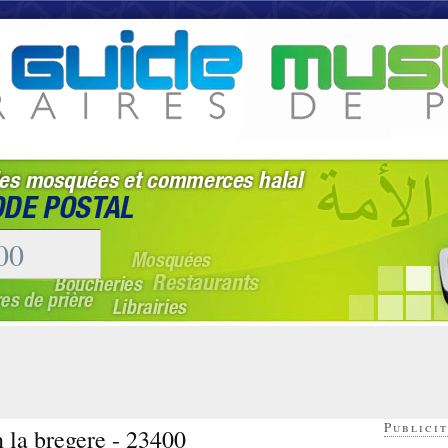
Publicit
n la bregere - 23400