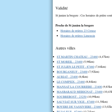
Validité
St junien la bregere : Ces horaires de prière sont
Proche de St junien la bregere
Horaires de prières 23 Creuse
Horaires de prières Limousin
Autres villes
ST MARTIN CHATEAU - 23460
(4,47km)
ST MOREIL - 23400
(5,98km)
ST JULIEN LE PETIT - 87460
(7,64km)
BOURGANEUF - 23400
(7,92km)
AURIAT - 23400
(8,6km)
LE COMPEIX - 23460
(8,84km)
MANSAT LA COURRIERE - 23400
(9,83k
MASBARAUD MERIGNAT - 23400
(10,43
SOUBREBOST - 23250
(10,99km)
SAUVIAT SUR VIGE - 87400
(11,58km)
ROYERE DE VASSIVIERE - 23460
(13,02k
BUJALEUF - 87460
(13,71km)