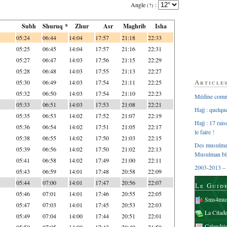
Angle
:
(?)
Subh
Shuruq *
Zhur
Asr
Maghrib
Isha
05:24
06:44
14:04
17:57
21:18
22:33
05:25
06:45
14:04
17:57
21:16
22:31
05:27
06:47
14:03
17:56
21:15
22:29
05:28
06:48
14:03
17:55
21:13
22:27
Article
05:30
06:49
14:03
17:54
21:11
22:25
05:32
06:50
14:03
17:54
21:10
22:23
Médine comme
05:33
06:51
14:03
17:53
21:08
22:21
Hajj : quelq
05:35
06:53
14:02
17:52
21:07
22:19
Hajj : 17 rai
05:36
06:54
14:02
17:51
21:05
22:17
le faire !
05:38
06:55
14:02
17:50
21:03
22:15
Des musulman
05:39
06:56
14:02
17:50
21:02
22:13
Musulman bl
05:41
06:58
14:02
17:49
21:00
22:11
2003-2013 – 
05:43
06:59
14:01
17:48
20:58
22:09
05:44
07:00
14:01
17:47
20:56
22:07
Le Guid
05:46
07:01
14:01
17:46
20:55
22:05
Sms4mus
05:47
07:03
14:01
17:45
20:53
22:03
La Citad
05:49
07:04
14:00
17:44
20:51
22:01
Calendri
05:50
07:05
14:00
17:43
20:49
21:59