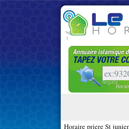
|
Horaire priere St junie