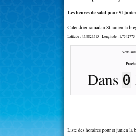
Les heures de salat pour St junien
Calendrier ramadan St junien la bre
Latitude :
45.8823513
- Longitude :
1.7542773
Nous som
Procha
Dans
0
Liste des horaires pour st junien la 