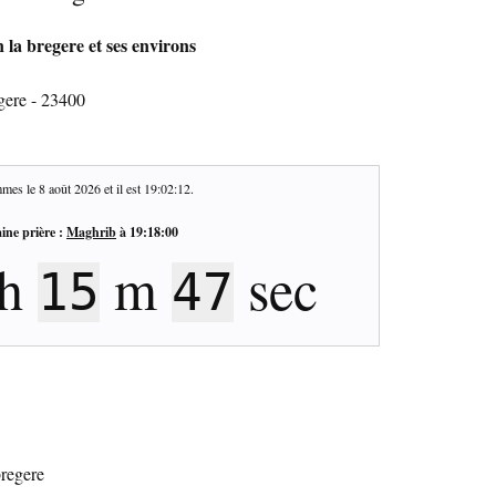
 la bregere et ses environs
gere - 23400
mes le
8 août 2026
et il est
19:02:13
.
ine prière :
Maghrib
à
19:18:00
h
m
sec
15
46
bregere