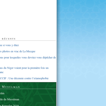
s récents
 si vous y étiez
ues photos en vrac de La Mecque
sons pour lesquelles vous devriez vous dépêcher de
s du Niger voient pour la première fois un
anc
CCIF : Une décennie contre l’islamophobie
e Musulman
lim
elle du Musulman
er Ramadan 2019