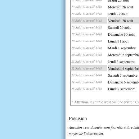
Mercredi 26 août
13 Rabi' al-awwal 1448
Jeudi 27 août
14 Rabi' al-awwal 1448
Vendredi 28 août
15 Rabi' al-awwal 1448
Samedi 29 août
16 Rabi' al-awwal 1448
Dimanche 30 août
17 Rabi' al-awwal 1448
Lundi 31 août
18 Rabi' al-awwal 1448
Mardi 1 septembre
19 Rabi' al-awwal 1448
Mercredi 2 septembr
20 Rabi' al-awwal 1448
Jeudi 3 septembre
21 Rabi' al-awwal 1448
Vendredi 4 septembr
22 Rabi' al-awwal 1448
Samedi 5 septembre
23 Rabi' al-awwal 1448
Dimanche 6 septemb
24 Rabi' al-awwal 1448
Lundi 7 septembre
25 Rabi' al-awwal 1448
* Attention, le shuruq n'est pas une prière ! C
Précision
Attention : ces données sont fournies à titre in
moyen de l'observation.