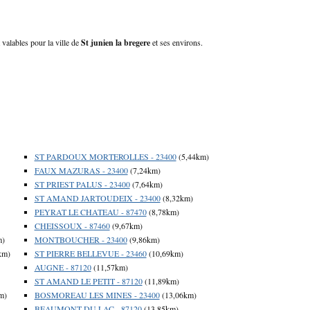
 valables pour la ville de
St junien la bregere
et ses environs.
ST PARDOUX MORTEROLLES - 23400
(5,44km)
FAUX MAZURAS - 23400
(7,24km)
ST PRIEST PALUS - 23400
(7,64km)
ST AMAND JARTOUDEIX - 23400
(8,32km)
PEYRAT LE CHATEAU - 87470
(8,78km)
CHEISSOUX - 87460
(9,67km)
m)
MONTBOUCHER - 23400
(9,86km)
km)
ST PIERRE BELLEVUE - 23460
(10,69km)
AUGNE - 87120
(11,57km)
ST AMAND LE PETIT - 87120
(11,89km)
m)
BOSMOREAU LES MINES - 23400
(13,06km)
BEAUMONT DU LAC - 87120
(13,85km)