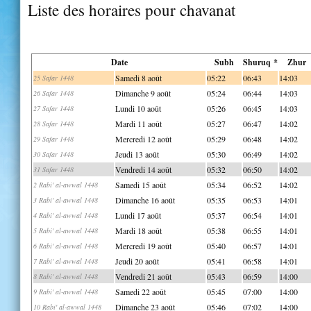
Liste des horaires pour chavanat
Date
Subh
Shuruq *
Zhur
Samedi 8 août
05:22
06:43
14:03
25 Safar 1448
Dimanche 9 août
05:24
06:44
14:03
26 Safar 1448
Lundi 10 août
05:26
06:45
14:03
27 Safar 1448
Mardi 11 août
05:27
06:47
14:02
28 Safar 1448
Mercredi 12 août
05:29
06:48
14:02
29 Safar 1448
Jeudi 13 août
05:30
06:49
14:02
30 Safar 1448
Vendredi 14 août
05:32
06:50
14:02
31 Safar 1448
Samedi 15 août
05:34
06:52
14:02
2 Rabi' al-awwal 1448
Dimanche 16 août
05:35
06:53
14:01
3 Rabi' al-awwal 1448
Lundi 17 août
05:37
06:54
14:01
4 Rabi' al-awwal 1448
Mardi 18 août
05:38
06:55
14:01
5 Rabi' al-awwal 1448
Mercredi 19 août
05:40
06:57
14:01
6 Rabi' al-awwal 1448
Jeudi 20 août
05:41
06:58
14:01
7 Rabi' al-awwal 1448
Vendredi 21 août
05:43
06:59
14:00
8 Rabi' al-awwal 1448
Samedi 22 août
05:45
07:00
14:00
9 Rabi' al-awwal 1448
Dimanche 23 août
05:46
07:02
14:00
10 Rabi' al-awwal 1448