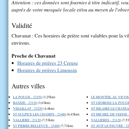
Attention : ces données sont fournies à titre indicatif, vou
auprès de votre mosquée locale et/ou au moyen de l'obser
Validité
Chavanat : Ces horaires de prière sont valables pour la vi
environs.
Proche de Chavanat
Horaires de prières 23 Creuse
Horaires de prières Limousin
Autres villes
LA POUGE - 23250
(3,25km)
LE MONTEIL AU VICOMT
BANIZE - 23120
(3,63km)
ST GEORGES LA POUGE 
VIDAILLAT - 23250
(4,4km)
ST HILAIRE LE CHATEAU
ST SULPICE LES CHAMPS - 23480
(6,43km)
ST MICHEL DE VEISSE -
VALLIERE - 23120
(7,53km)
VALLIERES - 23120
(7,5
ST PIERRE BELLEVUE - 23460
(7,71km)
ST AVIT LE PAUVRE - 2