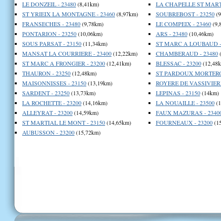
LE DONZEIL - 23480
(8,41km)
LA CHAPELLE ST MARTI
ST YRIEIX LA MONTAGNE - 23460
(8,97km)
SOUBREBOST - 23250
(9
FRANSECHES - 23480
(9,78km)
LE COMPEIX - 23460
(9,
PONTARION - 23250
(10,06km)
ARS - 23480
(10,46km)
SOUS PARSAT - 23150
(11,34km)
ST MARC A LOUBAUD -
MANSAT LA COURRIERE - 23400
(12,22km)
CHAMBERAUD - 23480
(
ST MARC A FRONGIER - 23200
(12,41km)
BLESSAC - 23200
(12,48
THAURON - 23250
(12,48km)
ST PARDOUX MORTEROL
MAISONNISSES - 23150
(13,19km)
ROYERE DE VASSIVIERE
SARDENT - 23250
(13,73km)
LEPINAS - 23150
(14km)
LA ROCHETTE - 23200
(14,16km)
LA NOUAILLE - 23500
(1
ALLEYRAT - 23200
(14,59km)
FAUX MAZURAS - 2340
ST MARTIAL LE MONT - 23150
(14,65km)
FOURNEAUX - 23200
(1
AUBUSSON - 23200
(15,72km)