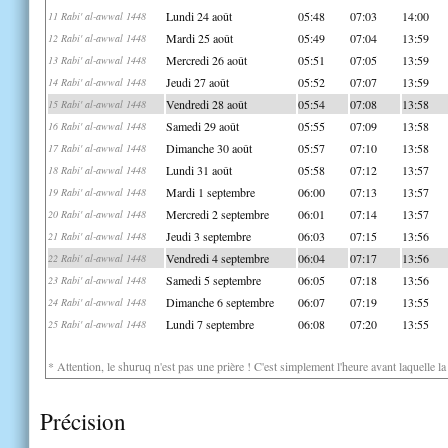
Lundi 24 août
05:48
07:03
14:00
11 Rabi' al-awwal 1448
Mardi 25 août
05:49
07:04
13:59
12 Rabi' al-awwal 1448
Mercredi 26 août
05:51
07:05
13:59
13 Rabi' al-awwal 1448
Jeudi 27 août
05:52
07:07
13:59
14 Rabi' al-awwal 1448
Vendredi 28 août
05:54
07:08
13:58
15 Rabi' al-awwal 1448
Samedi 29 août
05:55
07:09
13:58
16 Rabi' al-awwal 1448
Dimanche 30 août
05:57
07:10
13:58
17 Rabi' al-awwal 1448
Lundi 31 août
05:58
07:12
13:57
18 Rabi' al-awwal 1448
Mardi 1 septembre
06:00
07:13
13:57
19 Rabi' al-awwal 1448
Mercredi 2 septembre
06:01
07:14
13:57
20 Rabi' al-awwal 1448
Jeudi 3 septembre
06:03
07:15
13:56
21 Rabi' al-awwal 1448
Vendredi 4 septembre
06:04
07:17
13:56
22 Rabi' al-awwal 1448
Samedi 5 septembre
06:05
07:18
13:56
23 Rabi' al-awwal 1448
Dimanche 6 septembre
06:07
07:19
13:55
24 Rabi' al-awwal 1448
Lundi 7 septembre
06:08
07:20
13:55
25 Rabi' al-awwal 1448
* Attention, le shuruq n'est pas une prière ! C'est simplement l'heure avant laquelle l
Précision